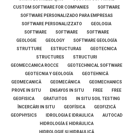
CUSTOM SOFTWARE FOR COMPANIES
SOFTWARE
SOFTWARE PERSONALIZADO PARA EMPRESAS
SOFTWARE PERSONALIZZATO
GEOLOGIA
SOFTWARE
SOFTWARE
SOFTWARE
GEOLOGIE
GEOLOGY
SOFTWARE GEOLOGÍA
STRUTTURE
ESTRUCTURAS
GEOTECNICA
STRUCTURES
STRUCTURI
GEOMECCANICA ROCCE
GEOTECHNICAL SOFTWARE
GEOTECNIA Y GEOLOGÍA
GEOTEHNICĂ
GEOMECANICĂ
GEOMECÁNICA
GEOMECHANICS
PROVE IN SITU
ENSAYOS IN SITU
FREE
FREE
GEOFISICA
GRATUITOS
IN SITU SOIL TESTING
ÎNCERCĂRI IN SITU
GEOFÍSICA
GEOFIZICĂ
GEOPHYSICS
IDROLOGIA E IDRAULICA
AUTOCAD
HIDROLOGÍA E HIDRÁULICA
HIDROLOGIE ŞI HIDRAULICĂ