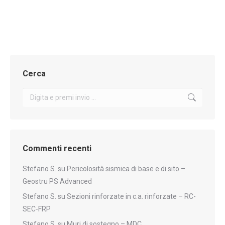
Valutato
4.73
su 5
Cerca
Cerca:
Commenti recenti
Stefano S.
su
Pericolosità sismica di base e di sito –
Geostru PS Advanced
Stefano S.
su
Sezioni rinforzate in c.a. rinforzate – RC-
SEC-FRP
Stefano S.
su
Muri di sostegno – MDC