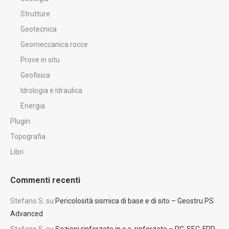
Strutture
Geotecnica
Geomeccanica rocce
Prove in situ
Geofisica
Idrologia e Idraulica
Energia
Plugin
Topografia
Libri
Commenti recenti
Stefano S.
su
Pericolosità sismica di base e di sito – Geostru PS
Advanced
Stefano S.
su
Sezioni rinforzate in c.a. rinforzate – RC-SEC-FRP