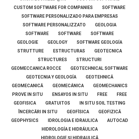
CUSTOM SOFTWARE FOR COMPANIES
SOFTWARE
SOFTWARE PERSONALIZADO PARA EMPRESAS
SOFTWARE PERSONALIZZATO
GEOLOGIA
SOFTWARE
SOFTWARE
SOFTWARE
GEOLOGIE
GEOLOGY
SOFTWARE GEOLOGÍA
STRUTTURE
ESTRUCTURAS
GEOTECNICA
STRUCTURES
STRUCTURI
GEOMECCANICA ROCCE
GEOTECHNICAL SOFTWARE
GEOTECNIA Y GEOLOGÍA
GEOTEHNICĂ
GEOMECANICĂ
GEOMECÁNICA
GEOMECHANICS
PROVE IN SITU
ENSAYOS IN SITU
FREE
FREE
GEOFISICA
GRATUITOS
IN SITU SOIL TESTING
ÎNCERCĂRI IN SITU
GEOFÍSICA
GEOFIZICĂ
GEOPHYSICS
IDROLOGIA E IDRAULICA
AUTOCAD
HIDROLOGÍA E HIDRÁULICA
HIDROLOGIE ŞI HIDRAULICĂ