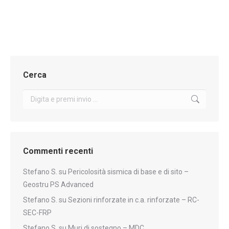
Valutato
4.73
su 5
Cerca
Cerca:
Commenti recenti
Stefano S.
su
Pericolosità sismica di base e di sito –
Geostru PS Advanced
Stefano S.
su
Sezioni rinforzate in c.a. rinforzate – RC-
SEC-FRP
Stefano S.
su
Muri di sostegno – MDC