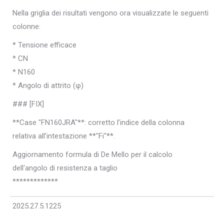
Nella griglia dei risultati vengono ora visualizzate le seguenti
colonne:
* Tensione efficace
* CN
* N160
* Angolo di attrito (φ)
### [FIX]
**Case "FN160JRA"**: corretto l’indice della colonna
relativa all’intestazione **"Fi"**.
Aggiornamento formula di De Mello per il calcolo
dell'angolo di resistenza a taglio
*************
2025.27.5.1225