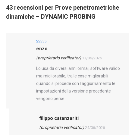
43 recensioni per
Prove penetrometriche
dinamiche – DYNAMIC PROBING
Valutato
4
enzo
su 5
(proprietario verificator)
17/06/2026
Lo usa da diversi anni ormai, software valido
ma migliorabile, tra le cose migliorabili
quando si procede con l’aggiornamento le
impostazioni della versione precedente
vengono perse.
filippo catanzariti
(proprietario verificator)
24/06/2026