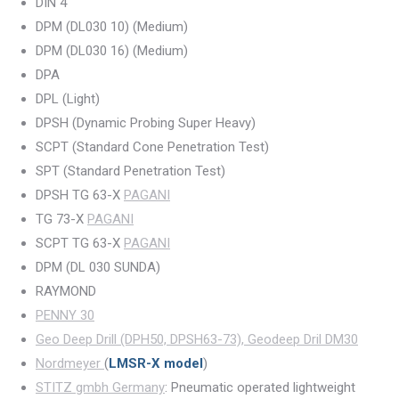
DIN 4
DPM (DL030 10) (Medium)
DPM (DL030 16) (Medium)
DPA
DPL (Light)
DPSH (Dynamic Probing Super Heavy)
SCPT (Standard Cone Penetration Test)
SPT (Standard Penetration Test)
DPSH TG 63-X
PAGANI
TG 73-X
PAGANI
SCPT TG 63-X
PAGANI
DPM (DL 030 SUNDA)
RAYMOND
PENNY 30
Geo Deep Drill (DPH50, DPSH63-73), Geodeep Dril DM30
Nordmeyer
(
LMSR-X model
)
STITZ gmbh Germany
: Pneumatic operated lightweight