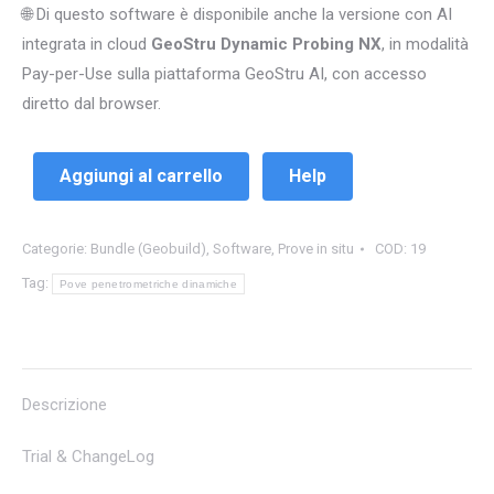
🌐 Di questo software è disponibile anche la versione con AI
integrata in cloud
GeoStru Dynamic Probing NX
, in modalità
Pay-per-Use sulla piattaforma GeoStru AI, con accesso
diretto dal browser.
Aggiungi al carrello
Help
Categorie:
Bundle (Geobuild)
,
Software
,
Prove in situ
COD:
19
Tag:
Pove penetrometriche dinamiche
Descrizione
Trial & ChangeLog