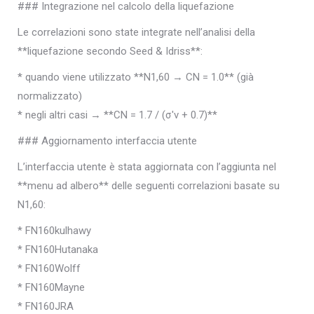
### Integrazione nel calcolo della liquefazione
Le correlazioni sono state integrate nell’analisi della
**liquefazione secondo Seed & Idriss**:
* quando viene utilizzato **N1,60 → CN = 1.0** (già
normalizzato)
* negli altri casi → **CN = 1.7 / (σ'v + 0.7)**
### Aggiornamento interfaccia utente
L’interfaccia utente è stata aggiornata con l’aggiunta nel
**menu ad albero** delle seguenti correlazioni basate su
N1,60:
* FN160kulhawy
* FN160Hutanaka
* FN160Wolff
* FN160Mayne
* FN160JRA