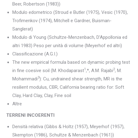
Beer, Robertson (1983))
Modulo edometrico (Stroud e Butler (1975), Vesic (1970),
Trofimenkov (1974), Mitchell e Gardner, Buisman-
Sanglerat)
Modulo di Young
(Schultze-Menzenbach, D’Appollonia ed
altri 1983) Peso per unità di volume (Meyerhof ed altri)
Classificazione (A.G.I.)
The new empirical formula based on dynamic probing test
1
2
in fine coesive soil (M. Khodaparast
,*, A.M. Rajabi
, M.
3
Mohammadi
): Cu, undrained shear strength, MR is the
resilient modulus, CBR, California bearing ratio for: Soft
Clay, Hard Clay, Clay, Fine soil
Altre
TERRENI INCOERENTI
Densità relativa (Gibbs & Holtz (1957), Meyerhof (1957),
Skempton (1986), Schultze & Menzenbach (1961))