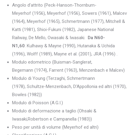
Angolo d’attrito (Peck-Hanson-Thornburn-
Meyerhof (1956), Meyerhof (1956), Sowers (1961), Malcev
(1964), Meyerhof (1965), Schmertmann (1977), Mitchell &
Katti (1981), Shioi-Fukuni (1982), Japanese National
Railway, De Mello, Owasaki & Iwasaki.
Da N60-
N1,60
: Kulhawy & Mayne (1990), Hutanaka & Uchida
(1996), Wolff (1989), Mayne et al. (2001), JRA (1996) .
Modulo edometrico (Buisman-Sanglerat,
Begemann (1974), Farrent (1963), Menzenbach e Malcev)
Modulo di Young (Terzaghi, Schmertmann
(1978), Schultze-Menzenbach, D’Appollonia ed altri (1970),
Bowles (1982))
Modulo di Poisson (A.G.I.)
Modulo di deformazione a taglio (Ohsaki &
Iwasaki,Robertson e Campanella (1983))
Peso per unità di volume (Meyerhof ed altri)