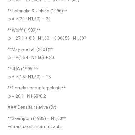
**Hatanaka & Uchida (1996)**
φ = √(20 · N1,60) + 20
**Wolff (1989)**
φ = 27.1 + 0.3 · N1,60 − 0.00053 · N1,60²
**Mayne et al. (2001)**
φ = √(15.4 · N1,60) + 20
**JRA (1996)**
φ = √(15 · N1,60) + 15
**Correlazione interpolante**
φ = 20.1 · N1,60^0.2
### Densità relativa (Dr)
**Skempton (1986) – N1,60**
Formulazione normalizzata.