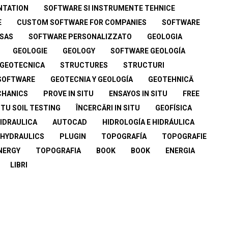
NTATION
SOFTWARE SI INSTRUMENTE TEHNICE
E
CUSTOM SOFTWARE FOR COMPANIES
SOFTWARE
ESAS
SOFTWARE PERSONALIZZATO
GEOLOGIA
GEOLOGIE
GEOLOGY
SOFTWARE GEOLOGÍA
GEOTECNICA
STRUCTURES
STRUCTURI
SOFTWARE
GEOTECNIA Y GEOLOGÍA
GEOTEHNICĂ
HANICS
PROVE IN SITU
ENSAYOS IN SITU
FREE
SITU SOIL TESTING
ÎNCERCĂRI IN SITU
GEOFÍSICA
 IDRAULICA
AUTOCAD
HIDROLOGÍA E HIDRÁULICA
 HYDRAULICS
PLUGIN
TOPOGRAFÍA
TOPOGRAFIE
NERGY
TOPOGRAFIA
BOOK
BOOK
ENERGIA
LIBRI