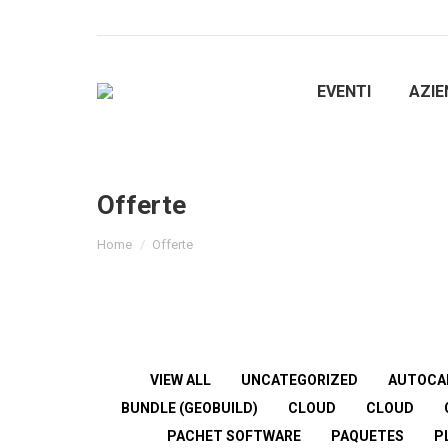
EVENTI
AZIE
Offerte
You are here:
Home
Offerte
VIEW ALL
UNCATEGORIZED
AUTOCA
BUNDLE (GEOBUILD)
CLOUD
CLOUD
PACHET SOFTWARE
PAQUETES
P