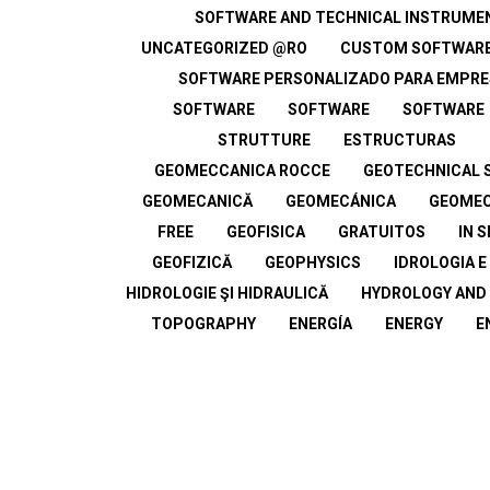
SOFTWARE AND TECHNICAL INSTRUME
UNCATEGORIZED @RO
CUSTOM SOFTWAR
SOFTWARE PERSONALIZADO PARA EMPR
SOFTWARE
SOFTWARE
SOFTWARE
STRUTTURE
ESTRUCTURAS
GEOMECCANICA ROCCE
GEOTECHNICAL 
GEOMECANICĂ
GEOMECÁNICA
GEOMEC
FREE
GEOFISICA
GRATUITOS
IN 
GEOFIZICĂ
GEOPHYSICS
IDROLOGIA E
HIDROLOGIE ŞI HIDRAULICĂ
HYDROLOGY AND
TOPOGRAPHY
ENERGÍA
ENERGY
E