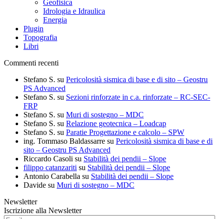
Geofisica
Idrologia e Idraulica
Energia
Plugin
Topografia
Libri
Commenti recenti
Stefano S.
su
Pericolosità sismica di base e di sito – Geostru
PS Advanced
Stefano S.
su
Sezioni rinforzate in c.a. rinforzate – RC-SEC-
FRP
Stefano S.
su
Muri di sostegno – MDC
Stefano S.
su
Relazione geotecnica – Loadcap
Stefano S.
su
Paratie Progettazione e calcolo – SPW
ing. Tommaso Baldassarre
su
Pericolosità sismica di base e di
sito – Geostru PS Advanced
Riccardo Casoli
su
Stabilità dei pendii – Slope
filippo catanzariti
su
Stabilità dei pendii – Slope
Antonio Carabella
su
Stabilità dei pendii – Slope
Davide
su
Muri di sostegno – MDC
Newsletter
Iscrizione alla Newsletter