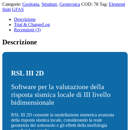
Categorie:
Geologia
,
Strutture
,
Geotecnica
COD:
78
Tag:
Elementi
finiti
GFAS
Descrizione
Trial & ChangeLog
Recensioni (3)
Descrizione
RSL III 2D
Software per la valutazione della
risposta sismica locale di III livello
bidimensionale
RSL III 2D consente la modellazione numerica avanzata
della risposta sismica locale, considerando la reale
geometria del sottosuolo e gli effetti della morfologia