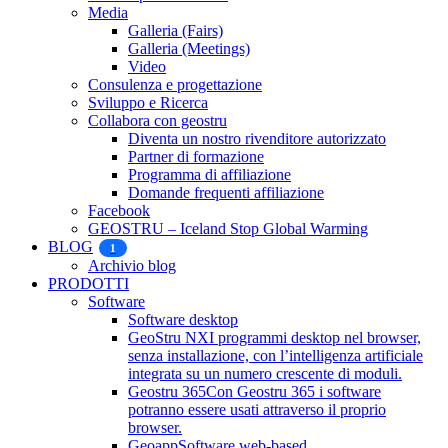
Media
Galleria (Fairs)
Galleria (Meetings)
Video
Consulenza e progettazione
Sviluppo e Ricerca
Collabora con geostru
Diventa un nostro rivenditore autorizzato
Partner di formazione
Programma di affiliazione
Domande frequenti affiliazione
Facebook
GEOSTRU – Iceland Stop Global Warming
BLOG
1
Archivio blog
PRODOTTI
Software
Software desktop
GeoStru NX
I programmi desktop nel browser,
senza installazione, con l’intelligenza artificiale
integrata su un numero crescente di moduli.
Geostru 365
Con Geostru 365 i software
potranno essere usati attraverso il proprio
browser.
Geoapp
Software web-based.