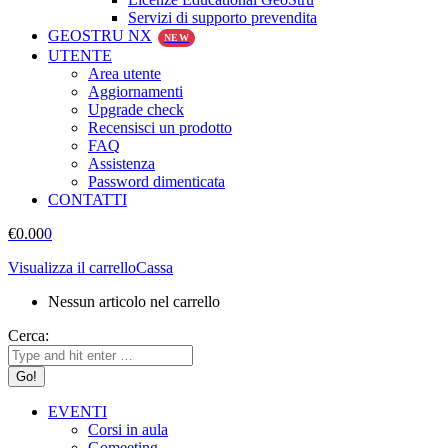
Servizi di supporto prevendita
GEOSTRU NX
NEW
UTENTE
Area utente
Aggiornamenti
Upgrade check
Recensisci un prodotto
FAQ
Assistenza
Password dimenticata
CONTATTI
€
0.00
0
Visualizza il carrello
Cassa
Nessun articolo nel carrello
Cerca:
EVENTI
Corsi in aula
Gomeeting