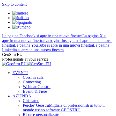
Skip to content
La pagina Facebook si apre in una nuova finestra
La pagina X si
apre in una nuova finestra
La pagina Instagram si apre in una nuova
finestra
La pagina YouTube si apre in una nuova finestra
La pagina
Linkedin si apre in una nuova finestra
GeoStru EU
Professionals at your service
EVENTI
Corsi in aula
Gomeeting
Webinar Geostru
Eventi & Fiere
AZIENDA
Chi siamo
Perche’ Geostru
Migliaia di professionisti in tutto il
mondo usano software GEOSTRU
Risorse personalizzate