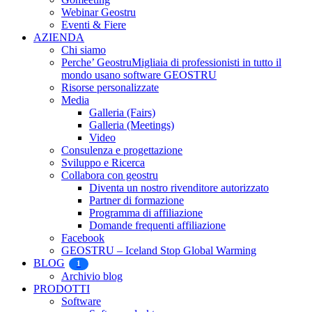
Webinar Geostru
Eventi & Fiere
AZIENDA
Chi siamo
Perche’ Geostru
Migliaia di professionisti in tutto il
mondo usano software GEOSTRU
Risorse personalizzate
Media
Galleria (Fairs)
Galleria (Meetings)
Video
Consulenza e progettazione
Sviluppo e Ricerca
Collabora con geostru
Diventa un nostro rivenditore autorizzato
Partner di formazione
Programma di affiliazione
Domande frequenti affiliazione
Facebook
GEOSTRU – Iceland Stop Global Warming
BLOG
1
Archivio blog
PRODOTTI
Software