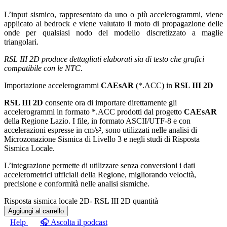
L’input sismico, rappresentato da uno o più accelerogrammi, viene
applicato al bedrock e viene valutato il moto di propagazione delle
onde per qualsiasi nodo del modello discretizzato a maglie
triangolari.
RSL III 2D produce dettagliati elaborati sia di testo che grafici
compatibile con le NTC.
Importazione accelerogrammi
CAEsAR
(*.ACC) in
RSL III 2D
RSL III 2D
consente ora di importare direttamente gli
accelerogrammi in formato *.ACC prodotti dal progetto
CAEsAR
della Regione Lazio. I file, in formato ASCII/UTF-8 e con
accelerazioni espresse in cm/s², sono utilizzati nelle analisi di
Microzonazione Sismica di Livello 3 e negli studi di Risposta
Sismica Locale.
L’integrazione permette di utilizzare senza conversioni i dati
accelerometrici ufficiali della Regione, migliorando velocità,
precisione e conformità nelle analisi sismiche.
Risposta sismica locale 2D- RSL III 2D quantità
Aggiungi al carrello
Help
🎧 Ascolta il podcast