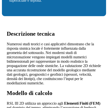
superficiale e sepolta.
Descrizione tecnica
Numerosi studi teorici e casi applicativi dimostrano che la
risposta sismica locale è fortemente influenzata dalla
geometria del sottosuolo. Nei moderni studi di
microzonazione vengono impiegati modelli numerici
bidimensionali per rappresentare in modo realistico la
propagazione delle onde sismiche. La valutazione 2D richiede
una accurata ricostruzione del modello geologico mediante
dati geologici, geognostici e geofisici (spessori, velocità,
densità dei litotipi), che costituiscono l’input per le
modellazioni numeriche.
Modello di calcolo
RSL III 2D utilizza un approccio agli
Elementi Finiti (FEM)
nel dominio del tempo, eliminando l’assunzione di bedrock