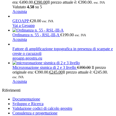
era: €490.00.
€
390.00
Il prezzo attuale è: €390.00.
esc. IVA
Valutato
4.58
su 5
Acquista
GEOAPP
€
28.00
esc. IVA
Vai a Geoapp
Ordinanza n. 55 - RSL-III-A
€
199.00
esc. IVA
Acquista
Fattore di amplificazione topografica in presenza di scarpate e
creste o cucuzzoli
geoapp.geostru.eu
Microzonazione sismica di 2 e 3 livello
€
390.00
Il prezzo
originale era: €390.00.
€
245.00
Il prezzo attuale è: €245.00.
esc. IVA
Acquista
Riferimenti
Documentazione
Sviluppo e Ricerca
Validazione codici di calcolo geostru
Consulenza e progettazione