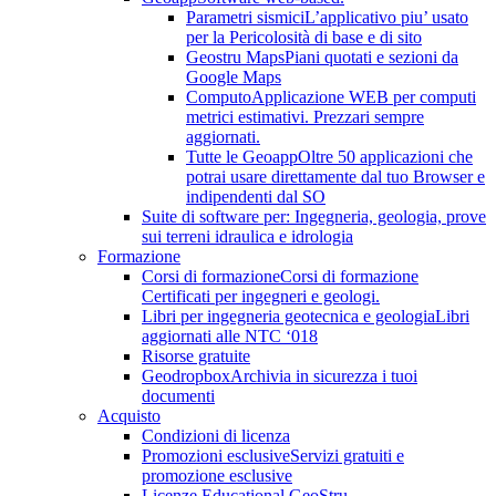
Parametri sismici
L’applicativo piu’ usato
per la Pericolosità di base e di sito
Geostru Maps
Piani quotati e sezioni da
Google Maps
Computo
Applicazione WEB per computi
metrici estimativi. Prezzari sempre
aggiornati.
Tutte le Geoapp
Oltre 50 applicazioni che
potrai usare direttamente dal tuo Browser e
indipendenti dal SO
Suite di software per: Ingegneria, geologia, prove
sui terreni idraulica e idrologia
Formazione
Corsi di formazione
Corsi di formazione
Certificati per ingegneri e geologi.
Libri per ingegneria geotecnica e geologia
Libri
aggiornati alle NTC ‘018
Risorse gratuite
Geodropbox
Archivia in sicurezza i tuoi
documenti
Acquisto
Condizioni di licenza
Promozioni esclusive
Servizi gratuiti e
promozione esclusive
Licenze Educational GeoStru