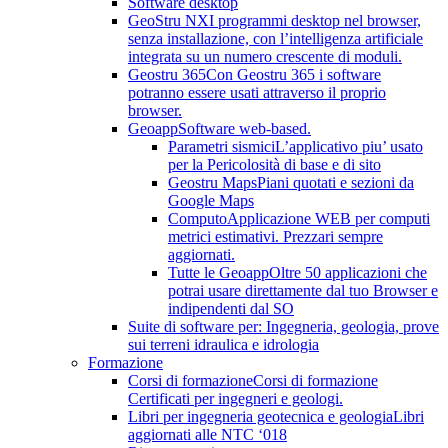
Software desktop
GeoStru NX
I programmi desktop nel browser,
senza installazione, con l’intelligenza artificiale
integrata su un numero crescente di moduli.
Geostru 365
Con Geostru 365 i software
potranno essere usati attraverso il proprio
browser.
Geoapp
Software web-based.
Parametri sismici
L’applicativo piu’ usato
per la Pericolosità di base e di sito
Geostru Maps
Piani quotati e sezioni da
Google Maps
Computo
Applicazione WEB per computi
metrici estimativi. Prezzari sempre
aggiornati.
Tutte le Geoapp
Oltre 50 applicazioni che
potrai usare direttamente dal tuo Browser e
indipendenti dal SO
Suite di software per: Ingegneria, geologia, prove
sui terreni idraulica e idrologia
Formazione
Corsi di formazione
Corsi di formazione
Certificati per ingegneri e geologi.
Libri per ingegneria geotecnica e geologia
Libri
aggiornati alle NTC ‘018