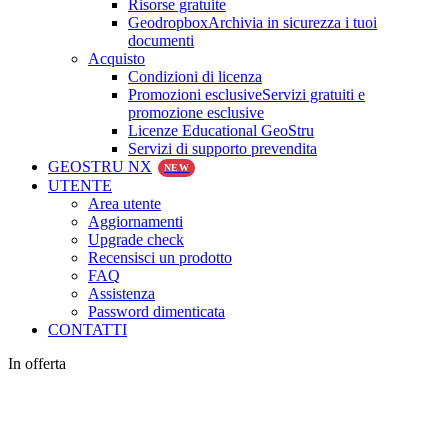
Risorse gratuite
Geodropbox
Archivia in sicurezza i tuoi
documenti
Acquisto
Condizioni di licenza
Promozioni esclusive
Servizi gratuiti e
promozione esclusive
Licenze Educational GeoStru
Servizi di supporto prevendita
GEOSTRU NX
NEW
UTENTE
Area utente
Aggiornamenti
Upgrade check
Recensisci un prodotto
FAQ
Assistenza
Password dimenticata
CONTATTI
In offerta