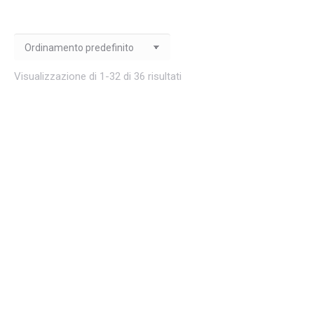
Visualizzazione di 1-32 di 36 risultati
Analisi agli elementi finiti in Geotecnica – GFAS
Il
Il
€
790.00
€
690.00
esc. IVA