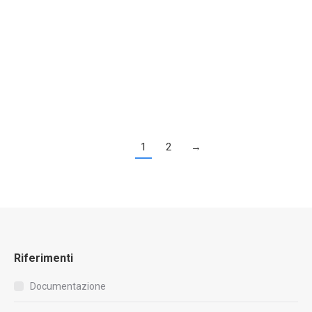
Stratigrapher LT
1
2
→
Riferimenti
Documentazione