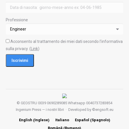
Professione
Acconsento al trattamento dei miei dati secondo l'informativa
sulla privacy. (
Link
)
© GEOSTRU 0039 0690289085 Whatsapp 0040737283854
Ingenium Press — i nostri libri
· Developed by ©
engsoft.eu
Inglese
Spagnolo
English
Italiano
Español
(
)
(
)
Rumeno
Română
(
)