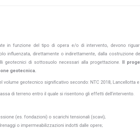
 in funzione del tipo di opera e/o di intervento, devono riguard
suolo influenzata, direttamente o indirettamente, dalla costruzione
li geotecnici di sottosuolo necessari alla progettazione.
Il prog
zione geotecnica.
del volume geotecnico significativo secondo: NTC 2018, Lancellotta e
ssa di terreno entro il quale si risentono gli effetti dell’intervento.
ssione (es. fondazioni) o scarichi tensionali (scavi);
renaggi o impermeabilizzazioni indotti dalle opere;