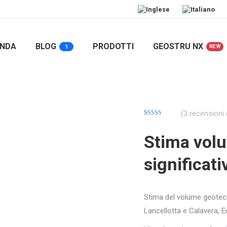
ENDA
BLOG
PRODOTTI
GEOSTRU NX
1
NEW
(
3
recensioni d
Valutato
5
4.40
su 5
Stima vol
su base di
recensioni
significati
Stima del volume geotecn
Lancellotta e Calavera, E