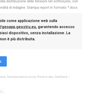
ella distribuzione delle tensioni nel sottosuolo, con
ondità di indagine. Stampa report in formato *.docx.
bile come applicazione web sulla
://geoapp.geostru.eu
, garantendo accesso
iasi dispositivo, senza installazione. La
on è più distribuita.
u
nica
,
Geomeccanica rocce
,
Prove in situ
,
Geofisica
ing