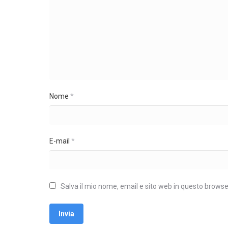
Nome
*
E-mail
*
Salva il mio nome, email e sito web in questo brows