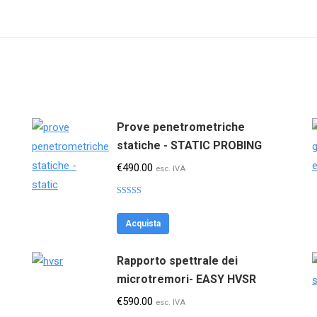
Prove penetrometriche
statiche - STATIC PROBING
€
490.00
esc. IVA
Valutato
4.41
su 5
Acquista
Rapporto spettrale dei
microtremori- EASY HVSR
€
590.00
esc. IVA