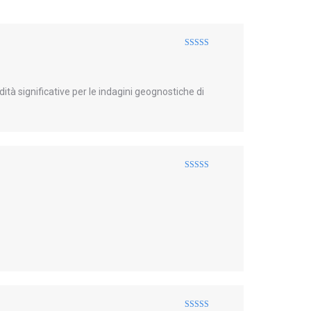
Valutato
4
su 5
tà significative per le indagini geognostiche di
Valutato
3
su 5