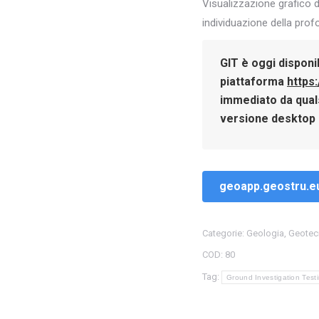
Visualizzazione grafico d
individuazione della prof
GIT
è oggi disponi
piattaforma
https
immediato da quals
versione desktop n
geoapp.geostru.e
Categorie:
Geologia
,
Geotec
COD:
80
Tag:
Ground Investigation Test