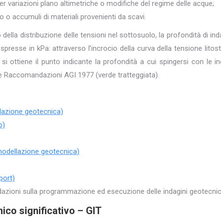
 per variazioni plano altimetriche o modifiche del regime delle acque;
o o accumuli di materiali provenienti da scavi.
co della distribuzione delle tensioni nel sottosuolo, la profondità di in
spresse in kPa: attraverso l’incrocio della curva della tensione litos
si ottiene il punto indicante la profondità a cui spingersi con le i
le Raccomandazioni AGI 1977 (verde tratteggiata).
llazione geotecnica)
o)
 modellazione geotecnica)
port)
azioni sulla programmazione ed esecuzione delle indagini geotecni
co significativo – GIT