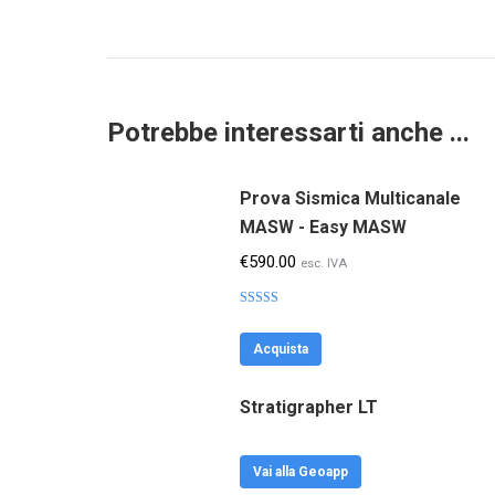
Potrebbe interessarti anche ...
Prova Sismica Multicanale
MASW - Easy MASW
€
590.00
esc. IVA
Valutato
4.56
su 5
Acquista
Stratigrapher LT
Vai alla Geoapp