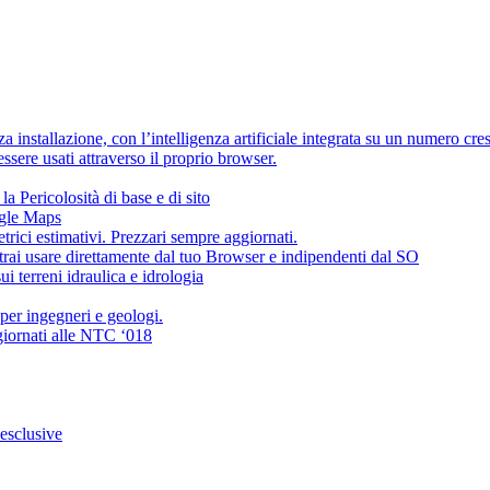
 installazione, con l’intelligenza artificiale integrata su un numero cre
sere usati attraverso il proprio browser.
la Pericolosità di base e di sito
ogle Maps
ci estimativi. Prezzari sempre aggiornati.
trai usare direttamente dal tuo Browser e indipendenti dal SO
i terreni idraulica e idrologia
 per ingegneri e geologi.
giornati alle NTC ‘018
 esclusive