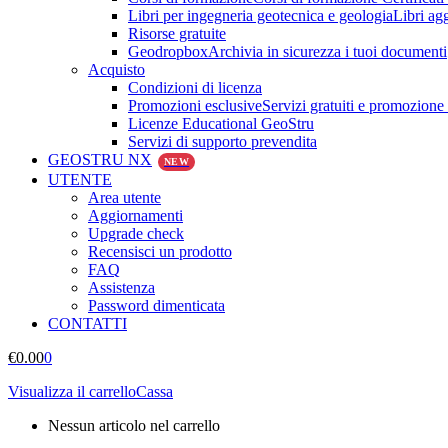
Libri per ingegneria geotecnica e geologia
Libri ag
Risorse gratuite
Geodropbox
Archivia in sicurezza i tuoi documenti
Acquisto
Condizioni di licenza
Promozioni esclusive
Servizi gratuiti e promozione
Licenze Educational GeoStru
Servizi di supporto prevendita
GEOSTRU NX
NEW
UTENTE
Area utente
Aggiornamenti
Upgrade check
Recensisci un prodotto
FAQ
Assistenza
Password dimenticata
CONTATTI
€
0.00
0
Visualizza il carrello
Cassa
Nessun articolo nel carrello