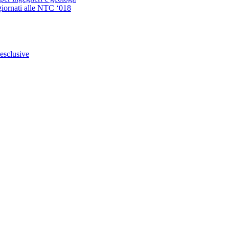
giornati alle NTC ‘018
 esclusive