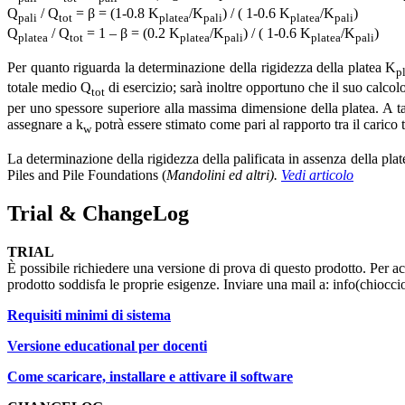
Q
/ Q
= β = (1-0.8 K
/K
) / ( 1-0.6 K
/K
)
pali
tot
platea
pali
platea
pali
Q
/ Q
= 1 – β = (0.2 K
/K
) / ( 1-0.6 K
/K
)
platea
tot
platea
pali
platea
pali
Per quanto riguarda la determinazione della rigidezza della platea K
p
totale medio Q
di esercizio; sarà inoltre opportuno che il suo calcolo 
tot
per uno spessore superiore alla massima dimensione della platea. A tal
assegnare a k
potrà essere stimato come pari al rapporto tra il carico
w
La determinazione della rigidezza della palificata in assenza della pla
Piles and Pile Foundations (
Mandolini ed altri).
Vedi articolo
Trial & ChangeLog
TRIAL
È possibile richiedere una versione di prova di questo prodotto. Per ac
prodotto soddisfa le proprie esigenze. Inviare una mail a: info(chiocci
Requisiti minimi di sistema
Versione educational per docenti
Come scaricare, installare e attivare il software