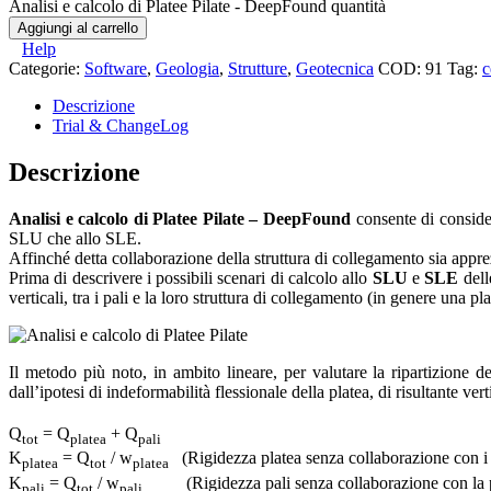
Analisi e calcolo di Platee Pilate - DeepFound quantità
Aggiungi al carrello
Help
Categorie:
Software
,
Geologia
,
Strutture
,
Geotecnica
COD:
91
Tag:
c
Descrizione
Trial & ChangeLog
Descrizione
Analisi e calcolo di Platee Pilate – DeepFound
consente di consider
SLU che allo SLE.
Affinché detta collaborazione della struttura di collegamento sia apprezz
Prima di descrivere i possibili scenari di calcolo allo
SLU
e
SLE
dell
verticali, tra i pali e la loro struttura di collegamento (in genere una pl
Il metodo più noto, in ambito lineare, per valutare la ripartizione d
dall’ipotesi di indeformabilità flessionale della platea, di risultante ver
Q
= Q
+ Q
tot
platea
pali
K
= Q
/ w
(Rigidezza platea senza collaborazione con i 
platea
tot
platea
K
= Q
/ w
(Rigidezza pali senza collaborazione con la p
pali
tot
pali