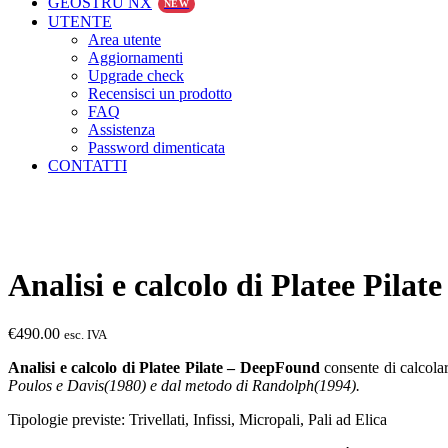
GEOSTRU NX
NEW
UTENTE
Area utente
Aggiornamenti
Upgrade check
Recensisci un prodotto
FAQ
Assistenza
Password dimenticata
CONTATTI
Analisi e calcolo di Platee Pila
€
490.00
esc. IVA
Analisi e calcolo di Platee Pilate – DeepFound
consente di calcola
Poulos e Davis(1980) e dal metodo di Randolph(1994).
Tipologie previste: Trivellati, Infissi, Micropali, Pali ad Elica