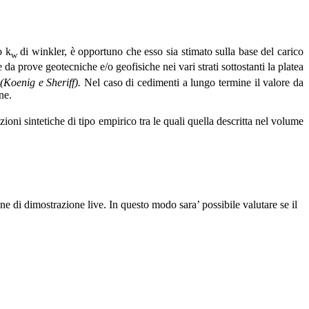
o k
di winkler, è opportuno che esso sia stimato sulla base del carico
w
e da prove geotecniche e/o geofisiche nei vari strati sottostanti la platea
o
(Koenig e Sheriff).
Nel caso di cedimenti a lungo termine il valore da
ne.
ioni sintetiche di tipo empirico tra le quali quella descritta nel volume
e di dimostrazione live. In questo modo sara’ possibile valutare se il