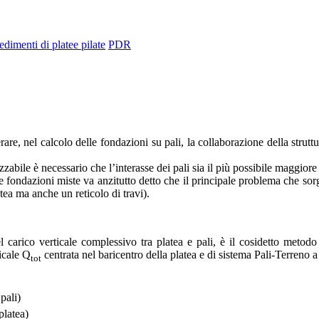
edimenti di platee pilate
PDR
are, nel calcolo delle fondazioni su pali, la collaborazione della strut
abile è necessario che l’interasse dei pali sia il più possibile maggiore d
e fondazioni miste va anzitutto detto che il principale problema che sorge
atea ma anche un reticolo di travi).
el carico verticale complessivo tra platea e pali, è il cosidetto metod
ticale Q
centrata nel baricentro della platea e di sistema Pali-Terreno 
tot
pali)
latea)