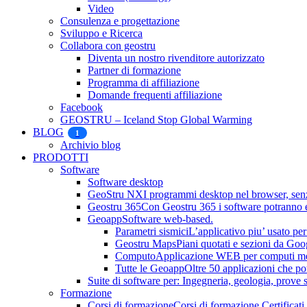
Video
Consulenza e progettazione
Sviluppo e Ricerca
Collabora con geostru
Diventa un nostro rivenditore autorizzato
Partner di formazione
Programma di affiliazione
Domande frequenti affiliazione
Facebook
GEOSTRU – Iceland Stop Global Warming
BLOG
1
Archivio blog
PRODOTTI
Software
Software desktop
GeoStru NX
I programmi desktop nel browser, senza
Geostru 365
Con Geostru 365 i software potranno es
Geoapp
Software web-based.
Parametri sismici
L’applicativo piu’ usato per 
Geostru Maps
Piani quotati e sezioni da Go
Computo
Applicazione WEB per computi metri
Tutte le Geoapp
Oltre 50 applicazioni che po
Suite di software per: Ingegneria, geologia, prove su
Formazione
Corsi di formazione
Corsi di formazione Certificati