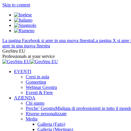
Skip to content
La pagina Facebook si apre in una nuova finestra
La pagina X si apre 
apre in una nuova finestra
GeoStru EU
Professionals at your service
EVENTI
Corsi in aula
Gomeeting
Webinar Geostru
Eventi & Fiere
AZIENDA
Chi siamo
Perche’ Geostru
Migliaia di professionisti in tutto il 
Risorse personalizzate
Media
Galleria (Fairs)
Galleria (Meetings)