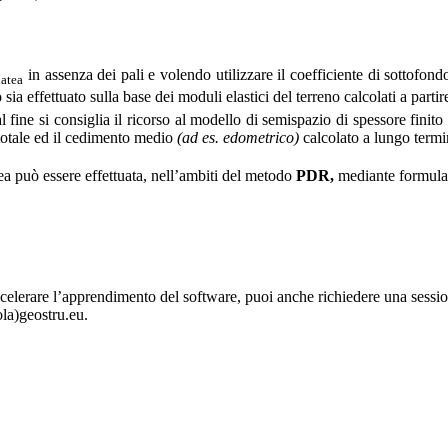
in assenza dei pali e volendo utilizzare il coefficiente di sottofond
latea
sia effettuato sulla base dei moduli elastici del terreno calcolati a partir
 fine si consiglia il ricorso al modello di semispazio di spessore finit
 totale ed il cedimento medio
(ad es. edometrico)
calcolato a lungo termi
tea può essere effettuata, nell’ambiti del metodo
PDR,
mediante formulaz
celerare l’apprendimento del software, puoi anche richiedere una session
ola)geostru.eu.