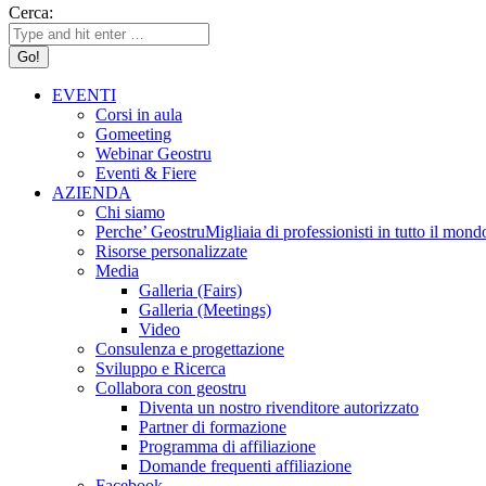
Cerca:
EVENTI
Corsi in aula
Gomeeting
Webinar Geostru
Eventi & Fiere
AZIENDA
Chi siamo
Perche’ Geostru
Migliaia di professionisti in tutto il 
Risorse personalizzate
Media
Galleria (Fairs)
Galleria (Meetings)
Video
Consulenza e progettazione
Sviluppo e Ricerca
Collabora con geostru
Diventa un nostro rivenditore autorizzato
Partner di formazione
Programma di affiliazione
Domande frequenti affiliazione
Facebook