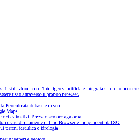
 installazione, con l’intelligenza artificiale integrata su un numero cre
sere usati attraverso il proprio browser.
la Pericolosità di base e di sito
ogle Maps
ci estimativi. Prezzari sempre aggiornati.
trai usare direttamente dal tuo Browser e indipendenti dal SO
i terreni idraulica e idrologia
 per ingegneri e geologi.