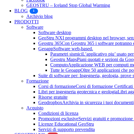
GEOSTRU – Iceland Stop Global Warming
BLOG
1
Archivio blog
PRODOTTI
Software
Software desktop
GeoStru NX
I programmi desktop nel browser, senza
Geostru 365
Con Geostru 365 i software potranno es
Geoapp
Software web-based.
Parametri sismici
L’applicativo piu’ usato per 
Geostru Maps
Piani quotati e sezioni da Go
Computo
Applicazione WEB per computi metri
Tutte le Geoapp
Oltre 50 applicazioni che po
Suite di software per: Ingegneria, geologia, prove su
Formazione
Corsi di formazione
Corsi di formazione Certificati
Libri per ingegneria geotecnica e geologia
Libri ag
Risorse gratuite
Geodropbox
Archivia in sicurezza i tuoi documenti
Acquisto
Condizioni di licenza
Promozioni esclusive
Servizi gratuiti e promozione
Licenze Educational GeoStru
Servizi di supporto prevendita