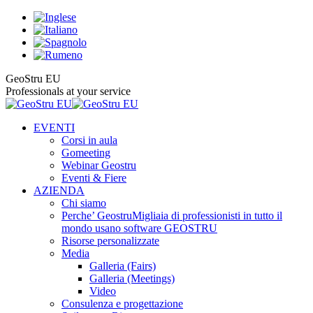
Skip
to
content
La
La
La
La
La
GeoStru EU
pagina
pagina
pagina
pagina
pagina
Professionals at your service
Facebook
X
Instagram
YouTube
Linkedin
si
si
si
si
si
EVENTI
apre
apre
apre
apre
apre
Corsi in aula
in
in
in
in
in
Gomeeting
una
una
una
una
una
Webinar Geostru
nuova
nuova
nuova
nuova
nuova
Eventi & Fiere
finestra
finestra
finestra
finestra
finestra
AZIENDA
Chi siamo
Perche’ Geostru
Migliaia di professionisti in tutto il
mondo usano software GEOSTRU
Risorse personalizzate
Media
Galleria (Fairs)
Galleria (Meetings)
Video
Consulenza e progettazione