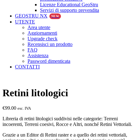
Licenze Educational GeoStru
Servizi di supporto prevendita
GEOSTRU NX
NEW
UTENTE
Area utente
Aggiornamenti
Upgrade check
Recensisci un prodotto
FAQ
Assistenza
Password dimenticata
CONTATTI
Retini litologici
€
99.00
esc. IVA
Libreria di retini litologici suddivisi nelle categorie: Terreni
incoerenti, Terreni coesivi, Rocce e Altri, nonché Retini Vettoriali.
Grazie a un Editor di Retini raster e a quello dei retini vettoriali,