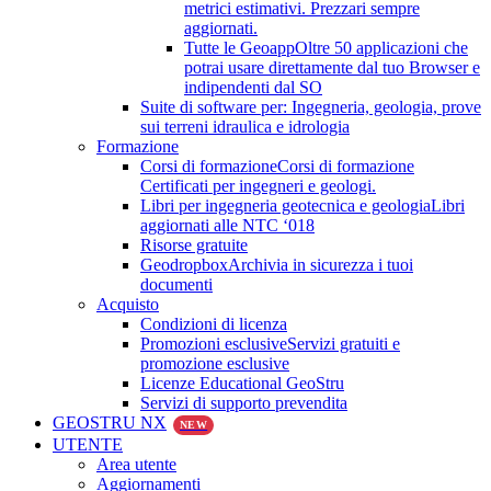
metrici estimativi. Prezzari sempre
aggiornati.
Tutte le Geoapp
Oltre 50 applicazioni che
potrai usare direttamente dal tuo Browser e
indipendenti dal SO
Suite di software per: Ingegneria, geologia, prove
sui terreni idraulica e idrologia
Formazione
Corsi di formazione
Corsi di formazione
Certificati per ingegneri e geologi.
Libri per ingegneria geotecnica e geologia
Libri
aggiornati alle NTC ‘018
Risorse gratuite
Geodropbox
Archivia in sicurezza i tuoi
documenti
Acquisto
Condizioni di licenza
Promozioni esclusive
Servizi gratuiti e
promozione esclusive
Licenze Educational GeoStru
Servizi di supporto prevendita
GEOSTRU NX
NEW
UTENTE
Area utente
Aggiornamenti