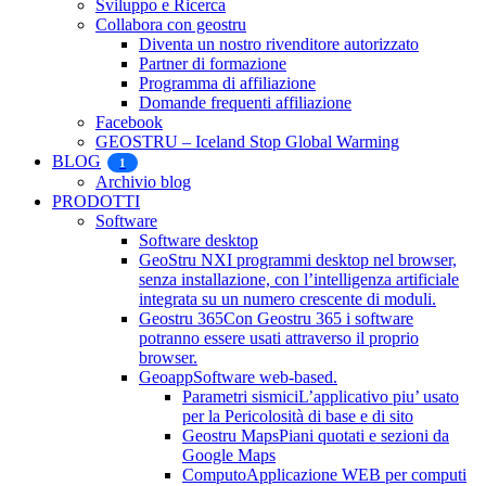
Sviluppo e Ricerca
Collabora con geostru
Diventa un nostro rivenditore autorizzato
Partner di formazione
Programma di affiliazione
Domande frequenti affiliazione
Facebook
GEOSTRU – Iceland Stop Global Warming
BLOG
1
Archivio blog
PRODOTTI
Software
Software desktop
GeoStru NX
I programmi desktop nel browser,
senza installazione, con l’intelligenza artificiale
integrata su un numero crescente di moduli.
Geostru 365
Con Geostru 365 i software
potranno essere usati attraverso il proprio
browser.
Geoapp
Software web-based.
Parametri sismici
L’applicativo piu’ usato
per la Pericolosità di base e di sito
Geostru Maps
Piani quotati e sezioni da
Google Maps
Computo
Applicazione WEB per computi