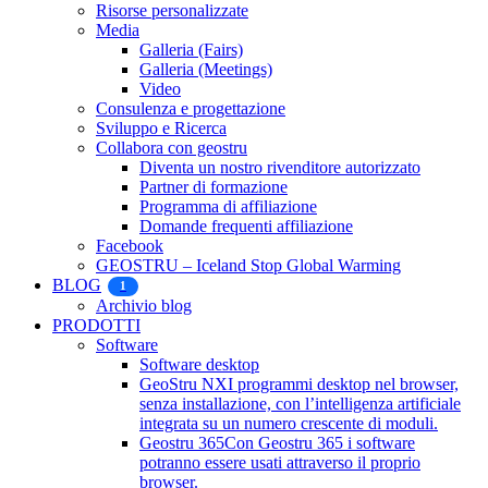
Risorse personalizzate
Media
Galleria (Fairs)
Galleria (Meetings)
Video
Consulenza e progettazione
Sviluppo e Ricerca
Collabora con geostru
Diventa un nostro rivenditore autorizzato
Partner di formazione
Programma di affiliazione
Domande frequenti affiliazione
Facebook
GEOSTRU – Iceland Stop Global Warming
BLOG
1
Archivio blog
PRODOTTI
Software
Software desktop
GeoStru NX
I programmi desktop nel browser,
senza installazione, con l’intelligenza artificiale
integrata su un numero crescente di moduli.
Geostru 365
Con Geostru 365 i software
potranno essere usati attraverso il proprio
browser.