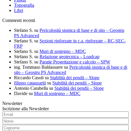
Topografia
Libri
Commenti recenti
Stefano S.
su
Pericolosità sismica di base e di sito – Geostru
PS Advanced
Stefano S.
su
Sezioni rinforzate in c.a. rinforzate – RC-SEC-
FRP
Stefano S.
su
Muri di sostegno – MDC
Stefano S.
su
Relazione geotecnica – Loadcap
Stefano S.
su
Paratie Progettazione e calcolo – SPW
ing. Tommaso Baldassarre
su
Pericolosità sismica di base e di
sito – Geostru PS Advanced
Riccardo Casoli
su
Stabilità dei pendii – Slope
filippo catanzariti
su
Stabilità dei pendii – Slope
Antonio Carabella
su
Stabilità dei pendii – Slope
Davide
su
Muri di sostegno – MDC
Newsletter
Iscrizione alla Newsletter