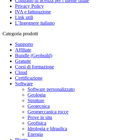
Contratto di licenza per l’utente finale
Privacy Policy
IVA e fatturazione
Link utili
L’Ingegnere italiano
Categoria prodotti
Supporto
Affiliate
Bundle (Geobuild)
Gratuite
Corsi di formazione
Cloud
Certificazione
Software
Software personalizzato
Geologia
Strutture
Geotecnica
Geomeccanica rocce
Prove in situ
Geofisica
Idrologia e Idraulica
Energia
Plugin