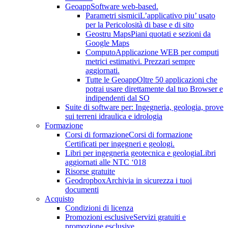
Geoapp
Software web-based.
Parametri sismici
L’applicativo piu’ usato
per la Pericolosità di base e di sito
Geostru Maps
Piani quotati e sezioni da
Google Maps
Computo
Applicazione WEB per computi
metrici estimativi. Prezzari sempre
aggiornati.
Tutte le Geoapp
Oltre 50 applicazioni che
potrai usare direttamente dal tuo Browser e
indipendenti dal SO
Suite di software per: Ingegneria, geologia, prove
sui terreni idraulica e idrologia
Formazione
Corsi di formazione
Corsi di formazione
Certificati per ingegneri e geologi.
Libri per ingegneria geotecnica e geologia
Libri
aggiornati alle NTC ‘018
Risorse gratuite
Geodropbox
Archivia in sicurezza i tuoi
documenti
Acquisto
Condizioni di licenza
Promozioni esclusive
Servizi gratuiti e
promozione esclusive