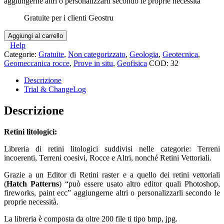
aggiungerne altri o personalizzarli secondo le proprie necessità
Gratuite per i clienti Geostru
Retini
Aggiungi al carrello
litologici
Help
quantità
Categorie:
Gratuite
,
Non categorizzato
,
Geologia
,
Geotecnica
,
Geomeccanica rocce
,
Prove in situ
,
Geofisica
COD:
32
Descrizione
Trial & ChangeLog
Descrizione
Retini litologici:
Libreria di retini litologici suddivisi nelle categorie: Terreni
incoerenti, Terreni coesivi, Rocce e Altri, nonché Retini Vettoriali.
Grazie a un Editor di Retini raster e a quello dei retini vettoriali
(
Hatch Patterns
) “può essere usato altro editor quali Photoshop,
fireworks, paint ecc” aggiungerne altri o personalizzarli secondo le
proprie necessità.
La libreria è composta da oltre 200 file ti tipo bmp, jpg.