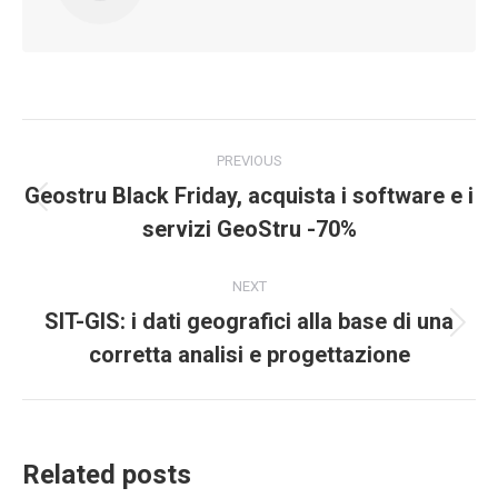
Post
PREVIOUS
navigation
Geostru Black Friday, acquista i software e i
Previous
servizi GeoStru -70%
post:
NEXT
SIT-GIS: i dati geografici alla base di una
Next
corretta analisi e progettazione
post:
Related posts