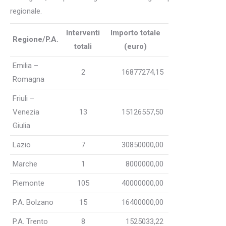
regionale.
Interventi
Importo totale
Regione/P.A.
totali
(euro)
Emilia –
2
16877274,15
Romagna
Friuli –
Venezia
13
15126557,50
Giulia
Lazio
7
30850000,00
Marche
1
8000000,00
Piemonte
105
40000000,00
P.A. Bolzano
15
16400000,00
P.A. Trento
8
1525033,22