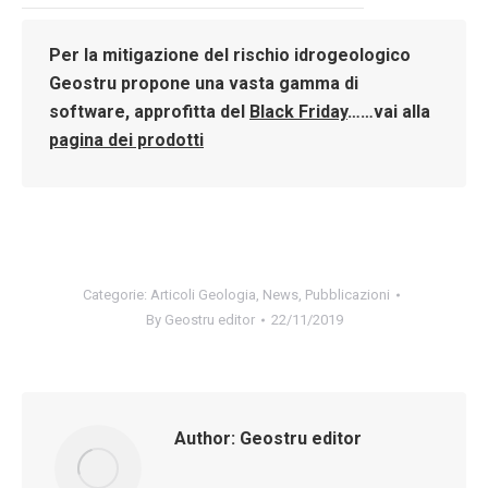
Per la mitigazione del rischio idrogeologico
Geostru
propone una vasta gamma di
software, approfitta del
Black Friday
……vai alla
pagina dei prodotti
Categorie:
Articoli Geologia
,
News
,
Pubblicazioni
By
Geostru editor
22/11/2019
Author:
Geostru editor