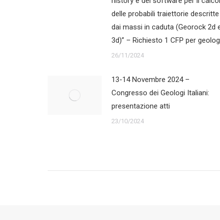
history e dei software per il calco
delle probabili traiettorie descritte
dai massi in caduta (Georock 2d 
3d)” – Richiesto 1 CFP per geolog
26/11/2024
13-14 Novembre 2024 –
Congresso dei Geologi Italiani:
presentazione atti
23/10/2024