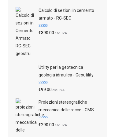
Calcolo di sezioni in cemento
armato - RC-SEC
Valutato
€
390.00
esc. IVA
4.79
su 5
Utility per la geotecnica
geologia idraulica - Geoutility
Valutato
€
99.00
esc. IVA
4.73
su 5
Proiezioni stereografiche
meccanica delle rocce - GMS
Valutato
€
290.00
esc. IVA
4.70
su 5