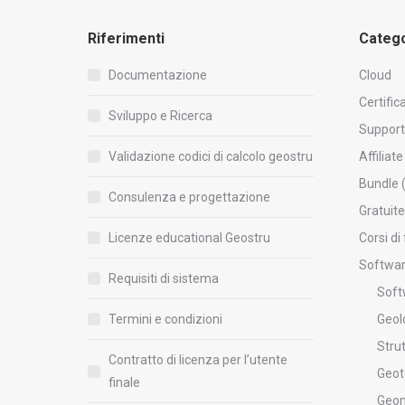
Riferimenti
Catego
Documentazione
Cloud
Certific
Sviluppo e Ricerca
Suppor
Validazione codici di calcolo geostru
Affiliate
Bundle 
Consulenza e progettazione
Gratuite
Licenze educational Geostru
Corsi d
Softwa
Requisiti di sistema
Soft
Termini e condizioni
Geol
Stru
Contratto di licenza per l’utente
Geot
finale
Geom