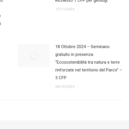
lo
Richiesto 1 CFP per geologi
13/11/2024
e
i
18 Ottobre 2024 – Seminario
gratuito in presenza:
“Ecosostenibilità tra natura e terre
rinforzate nel territorio del Parco” –
3 CFP
09/10/2024