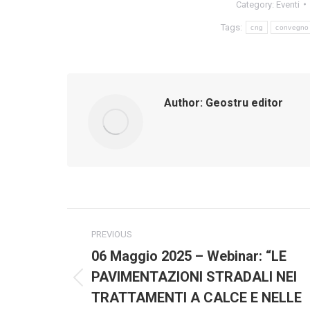
Category:
Eventi
Tags:
cng
convegno
Author:
Geostru editor
Post
PREVIOUS
navigation
06 Maggio 2025 – Webinar: “LE
PAVIMENTAZIONI STRADALI NEI
Previous
TRATTAMENTI A CALCE E NELLE
post: