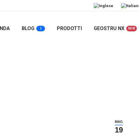
ENDA
BLOG
PRODOTTI
GEOSTRU NX
1
NEW
EGNO NAZIONALE DI GEOTECNICA: Sicu
NALE…
MAG
19