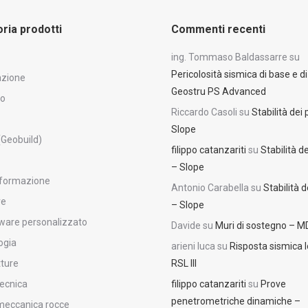
ria prodotti
Commenti recenti
ing. Tommaso Baldassarre
su
Pericolosità sismica di base e di
azione
Geostru PS Advanced
to
Riccardo Casoli
su
Stabilità dei 
Slope
(Geobuild)
filippo catanzariti
su
Stabilità de
– Slope
i formazione
Antonio Carabella
su
Stabilità d
re
– Slope
ware personalizzato
Davide
su
Muri di sostegno – 
ogia
arieni luca
su
Risposta sismica l
tture
RSL III
ecnica
filippo catanzariti
su
Prove
penetrometriche dinamiche –
eccanica rocce