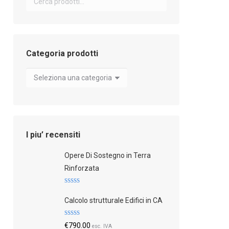
Categoria prodotti
I piu’ recensiti
Opere Di Sostegno in Terra
Rinforzata
Valutato
5.00
su 5
Calcolo strutturale Edifici in CA
Valutato
€
790.00
esc. IVA
4.83
su 5