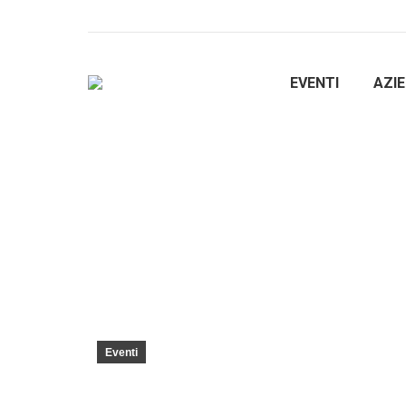
EVENTI
AZI
11-13 Giugno: “XXVIII CONV
sviluppo delle infrastrutture”
You are here:
Home
Eventi
11-13 Giugno: “XXVIII CONVEGNO NAZIO
Eventi