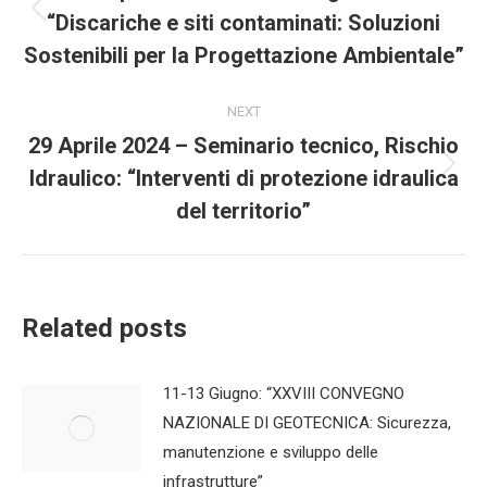
“Discariche e siti contaminati: Soluzioni
Previous
post:
Sostenibili per la Progettazione Ambientale”
NEXT
29 Aprile 2024 – Seminario tecnico, Rischio
Idraulico: “Interventi di protezione idraulica
Next
post:
del territorio”
Related posts
11-13 Giugno: “XXVIII CONVEGNO
NAZIONALE DI GEOTECNICA: Sicurezza,
manutenzione e sviluppo delle
infrastrutture”