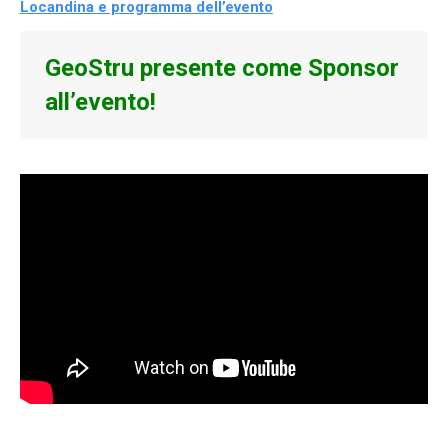
Locandina e programma dell’evento
GeoStru presente come Sponsor
all’evento!