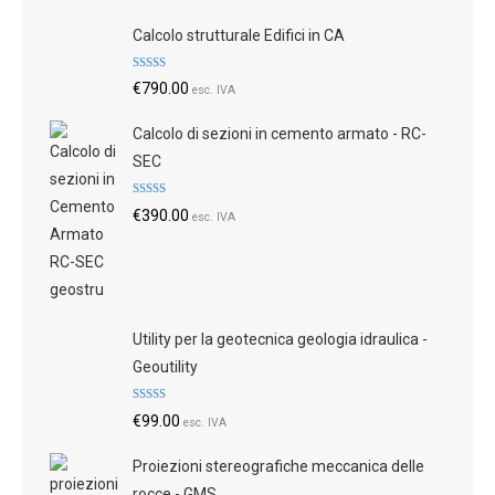
Valutato
5.00
su 5
Calcolo strutturale Edifici in CA
Valutato
€
790.00
esc. IVA
4.83
su 5
Calcolo di sezioni in cemento armato - RC-
SEC
Valutato
€
390.00
esc. IVA
4.79
su 5
Utility per la geotecnica geologia idraulica -
Geoutility
Valutato
€
99.00
esc. IVA
4.73
su 5
Proiezioni stereografiche meccanica delle
rocce - GMS