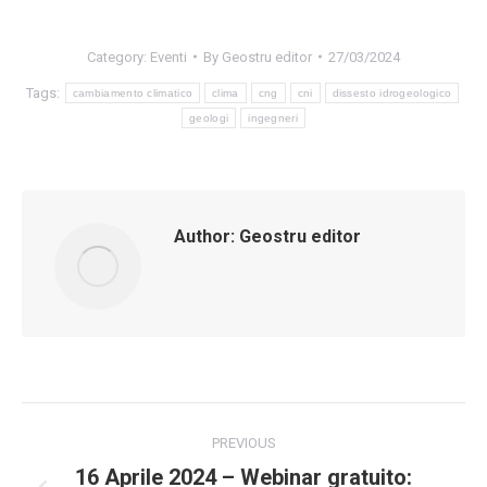
Category:
Eventi
By
Geostru editor
27/03/2024
Tags:
cambiamento climatico
clima
cng
cni
dissesto idrogeologico
geologi
ingegneri
Author:
Geostru editor
Post
PREVIOUS
navigation
16 Aprile 2024 – Webinar gratuito: