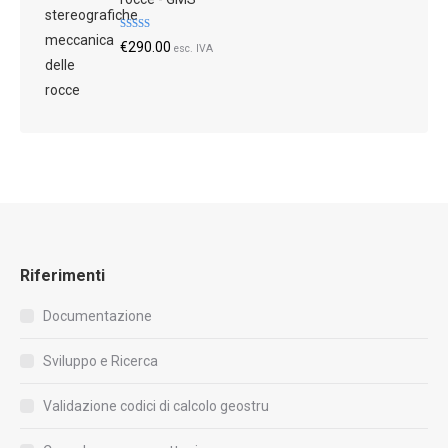
Valutato
€
290.00
esc. IVA
4.70
su 5
Riferimenti
Documentazione
Sviluppo e Ricerca
Validazione codici di calcolo geostru