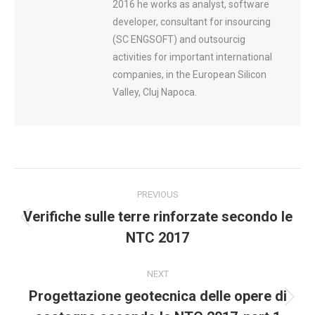
2016 he works as analyst, software
developer, consultant for insourcing
(SC ENGSOFT) and outsourcig
activities for important international
companies, in the European Silicon
Valley, Cluj Napoca.
Post
PREVIOUS
navigation
Verifiche sulle terre rinforzate secondo le
Previous
NTC 2017
post:
NEXT
Progettazione geotecnica delle opere di
Next