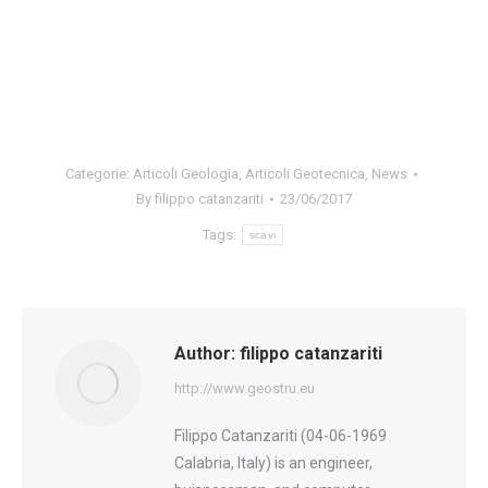
€
490.00
esc. IVA
Valutato
4.38
su 5
Acquista
Categorie:
Articoli Geologia
,
Articoli Geotecnica
,
News
By
filippo catanzariti
23/06/2017
Tags:
scavi
Author:
filippo catanzariti
http://www.geostru.eu
Filippo Catanzariti (04-06-1969
Calabria, Italy) is an engineer,