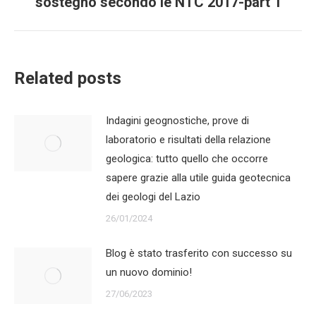
sostegno secondo le NTC 2017-part 1
post:
Related posts
Indagini geognostiche, prove di
laboratorio e risultati della relazione
geologica: tutto quello che occorre
sapere grazie alla utile guida geotecnica
dei geologi del Lazio
26/01/2024
Blog è stato trasferito con successo su
un nuovo dominio!
27/06/2023