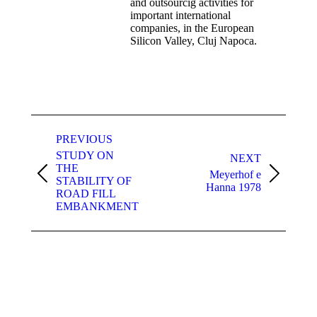
and outsourcig activities for
important international
companies, in the European
Silicon Valley, Cluj Napoca.
Post
navigation
PREVIOUS
STUDY ON
NEXT
THE
Meyerhof e
Previous
Next
STABILITY OF
Hanna 1978
post:
post:
ROAD FILL
EMBANKMENT