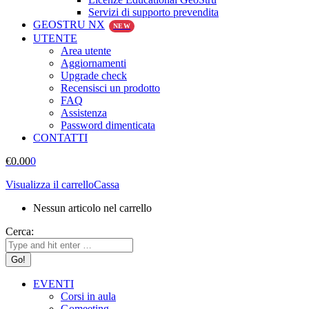
Servizi di supporto prevendita
GEOSTRU NX
NEW
UTENTE
Area utente
Aggiornamenti
Upgrade check
Recensisci un prodotto
FAQ
Assistenza
Password dimenticata
CONTATTI
€
0.00
0
Visualizza il carrello
Cassa
Nessun articolo nel carrello
Cerca:
EVENTI
Corsi in aula
Gomeeting