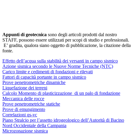
Appunti di geotecnica
sono degli articoli prodotti dal nostro
STAFF, possono essere utilizzati per scopi di studio e professionali.
E’ gradita, qualora siano oggetto di pubblicazione, la citazione della
fonte.
Effetto dell’acqua sulla stabilità dei versanti in campo sismico
Azione sismica secondo le Nuove Norme Tecniche (NTC)
Carico limite e cedimenti di fondazioni e rilevati
Fattori di capacità portante in campo sismico
Prove penetrometriche dinamiche
Liquefazione dei terreni
Calcolo Momento di plasticizzazione di un palo di fondazione
Meccanica delle rocce
Prove penetrometriche statiche
Prove di emungimento
Correlazioni qs-vc
Piano Stralcio per l’assetto idrogeologico dell’Autorità di Bacino
Nord Occidentale della Campania
Microzonazione sismica