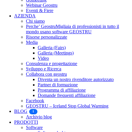
Webinar Geostru
Eventi & Fiere
AZIENDA
Chi siamo
Perche’ Geostru
Migliaia di professionisti in tutto il
mondo usano software GEOSTRU
Risorse personalizzate
Media
Galleria (Fairs)
Galleria (Meetings)
Video
Consulenza e progettazione
Sviluppo e Ricerca
Collabora con geostru
Diventa un nostro rivenditore autorizzato
Partner di formazione
Programma di affiliazione
Domande frequenti affiliazione
Facebook
GEOSTRU – Iceland Stop Global Warming
BLOG
1
Archivio blog
PRODOTTI
Software