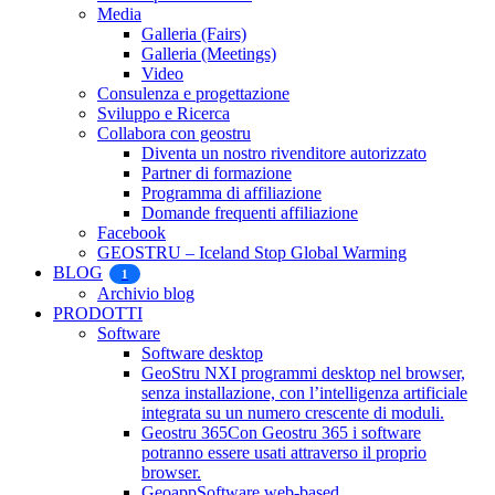
Media
Galleria (Fairs)
Galleria (Meetings)
Video
Consulenza e progettazione
Sviluppo e Ricerca
Collabora con geostru
Diventa un nostro rivenditore autorizzato
Partner di formazione
Programma di affiliazione
Domande frequenti affiliazione
Facebook
GEOSTRU – Iceland Stop Global Warming
BLOG
1
Archivio blog
PRODOTTI
Software
Software desktop
GeoStru NX
I programmi desktop nel browser,
senza installazione, con l’intelligenza artificiale
integrata su un numero crescente di moduli.
Geostru 365
Con Geostru 365 i software
potranno essere usati attraverso il proprio
browser.
Geoapp
Software web-based.