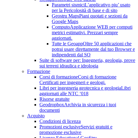
Parametri sismici
L’applicativo piu’ usato
per la Pericolosità di base e di sito
Geostru Maps
Piani quotati e sezioni da
Google Maps
Computo
Applicazione WEB per computi
metrici estimativi. Prezzari sempre
aggiornati.
Tutte le Geoapp
Oltre 50 applicazioni che
potrai usare direttamente dal tuo Browser e
indipendenti dal SO
Suite di software per: Ingegneria, geologia, prove
sui terreni idraulica e idrologia
Formazione
Corsi di formazione
Corsi di formazione
Certificati per ingegneri e geologi.
Libri per ingegneria geotecnica e geologia
Libri
aggiornati alle NTC ‘018
Risorse gratuite
Geodropbox
Archivia in sicurezza i tuoi
documenti
Acquisto
Condizioni di licenza
Promozioni esclusive
Servizi gratuiti e
promozione esclusive
Licenze Educational GeoStru