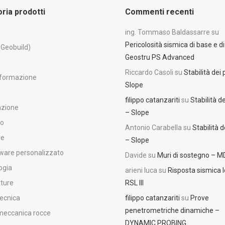
ria prodotti
Commenti recenti
ing. Tommaso Baldassarre
su
Pericolosità sismica di base e di
(Geobuild)
Geostru PS Advanced
Riccardo Casoli
su
Stabilità dei 
i formazione
Slope
filippo catanzariti
su
Stabilità de
azione
– Slope
to
Antonio Carabella
su
Stabilità d
re
– Slope
ware personalizzato
Davide
su
Muri di sostegno – 
ogia
arieni luca
su
Risposta sismica l
tture
RSL III
ecnica
filippo catanzariti
su
Prove
penetrometriche dinamiche –
eccanica rocce
DYNAMIC PROBING