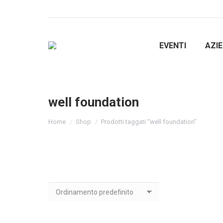
EVENTI
AZI
well foundation
You are here:
Home
Shop
Prodotti taggati “well foundation”