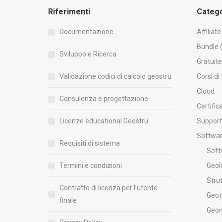
Riferimenti
Catego
Documentazione
Affiliate
Bundle 
Sviluppo e Ricerca
Gratuite
Validazione codici di calcolo geostru
Corsi d
Cloud
Consulenza e progettazione
Certific
Licenze educational Geostru
Suppor
Softwa
Requisiti di sistema
Soft
Termini e condizioni
Geol
Stru
Contratto di licenza per l’utente
Geot
finale
Geom