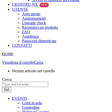
GEOSTRU NX
NEW
UTENTE
Area utente
Aggiornamenti
Upgrade check
Recensisci un prodotto
FAQ
Assistenza
Password dimenticata
CONTATTI
€
0.00
0
Visualizza il carrello
Cassa
Nessun articolo nel carrello
Cerca:
EVENTI
Corsi in aula
Gomeeting
Webinar Geostru