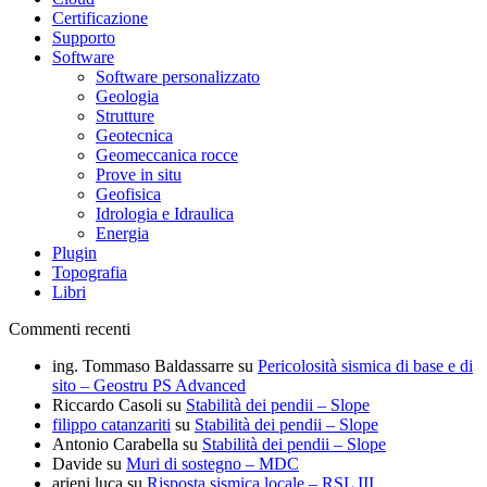
Certificazione
Supporto
Software
Software personalizzato
Geologia
Strutture
Geotecnica
Geomeccanica rocce
Prove in situ
Geofisica
Idrologia e Idraulica
Energia
Plugin
Topografia
Libri
Commenti recenti
ing. Tommaso Baldassarre
su
Pericolosità sismica di base e di
sito – Geostru PS Advanced
Riccardo Casoli
su
Stabilità dei pendii – Slope
filippo catanzariti
su
Stabilità dei pendii – Slope
Antonio Carabella
su
Stabilità dei pendii – Slope
Davide
su
Muri di sostegno – MDC
arieni luca
su
Risposta sismica locale – RSL III