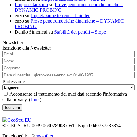
filippo catanzariti
su
Prove penetrometriche dinamiche –
DYNAMIC PROBING
enzo
su
Liquefazione terreni – Liquiter
enzo
su
Prove penetrometriche dinamiche – DYNAMIC
PROBING
Danilo Simonetti
su
Stabilità dei pendii – Slope
Newsletter
Iscrizione alla Newsletter
Professione
Acconsento al trattamento dei miei dati secondo l'informativa
sulla privacy. (
Link
)
© GEOSTRU 0039 0690289085 Whatsapp 0040737283854
Developed by ©
engsoft.eu