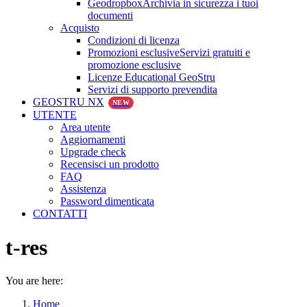
Geodropbox
Archivia in sicurezza i tuoi
documenti
Acquisto
Condizioni di licenza
Promozioni esclusive
Servizi gratuiti e
promozione esclusive
Licenze Educational GeoStru
Servizi di supporto prevendita
GEOSTRU NX
NEW
UTENTE
Area utente
Aggiornamenti
Upgrade check
Recensisci un prodotto
FAQ
Assistenza
Password dimenticata
CONTATTI
t-res
You are here:
Home