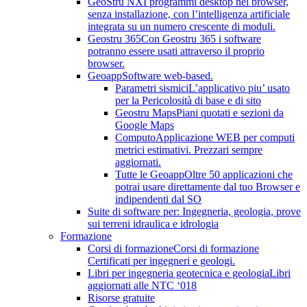
GeoStru NX
I programmi desktop nel browser,
senza installazione, con l’intelligenza artificiale
integrata su un numero crescente di moduli.
Geostru 365
Con Geostru 365 i software
potranno essere usati attraverso il proprio
browser.
Geoapp
Software web-based.
Parametri sismici
L’applicativo piu’ usato
per la Pericolosità di base e di sito
Geostru Maps
Piani quotati e sezioni da
Google Maps
Computo
Applicazione WEB per computi
metrici estimativi. Prezzari sempre
aggiornati.
Tutte le Geoapp
Oltre 50 applicazioni che
potrai usare direttamente dal tuo Browser e
indipendenti dal SO
Suite di software per: Ingegneria, geologia, prove
sui terreni idraulica e idrologia
Formazione
Corsi di formazione
Corsi di formazione
Certificati per ingegneri e geologi.
Libri per ingegneria geotecnica e geologia
Libri
aggiornati alle NTC ‘018
Risorse gratuite