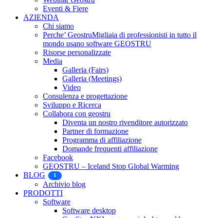
Eventi & Fiere
AZIENDA
Chi siamo
Perche’ Geostru
Migliaia di professionisti in tutto il
mondo usano software GEOSTRU
Risorse personalizzate
Media
Galleria (Fairs)
Galleria (Meetings)
Video
Consulenza e progettazione
Sviluppo e Ricerca
Collabora con geostru
Diventa un nostro rivenditore autorizzato
Partner di formazione
Programma di affiliazione
Domande frequenti affiliazione
Facebook
GEOSTRU – Iceland Stop Global Warming
BLOG
1
Archivio blog
PRODOTTI
Software
Software desktop