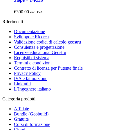
Slope – T-RES
€
390.00
esc. IVA
Riferimenti
Documentazione
Sviluppo e Ricerca
Validazione codici di calcolo geostru
Consulenza e progettazione
Licenze educational Geostru
Requisiti di sistema
Termini e condizioni
Contratto di licenza per l’utente finale
Privacy Policy
IVA e fatturazione
Link utili
L’Ingegnere italiano
Categoria prodotti
Affiliate
Bundle (Geobuild)
Gratuite
Corsi di formazione
Cloud