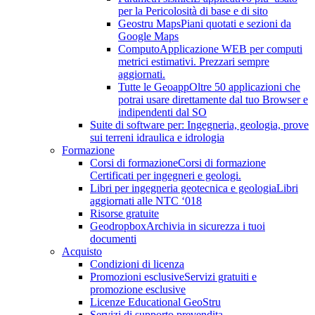
per la Pericolosità di base e di sito
Geostru Maps
Piani quotati e sezioni da
Google Maps
Computo
Applicazione WEB per computi
metrici estimativi. Prezzari sempre
aggiornati.
Tutte le Geoapp
Oltre 50 applicazioni che
potrai usare direttamente dal tuo Browser e
indipendenti dal SO
Suite di software per: Ingegneria, geologia, prove
sui terreni idraulica e idrologia
Formazione
Corsi di formazione
Corsi di formazione
Certificati per ingegneri e geologi.
Libri per ingegneria geotecnica e geologia
Libri
aggiornati alle NTC ‘018
Risorse gratuite
Geodropbox
Archivia in sicurezza i tuoi
documenti
Acquisto
Condizioni di licenza
Promozioni esclusive
Servizi gratuiti e
promozione esclusive
Licenze Educational GeoStru
Servizi di supporto prevendita