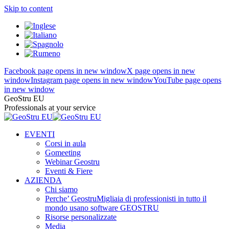
Skip to content
Facebook page opens in new window
X page opens in new
window
Instagram page opens in new window
YouTube page opens
in new window
GeoStru EU
Professionals at your service
EVENTI
Corsi in aula
Gomeeting
Webinar Geostru
Eventi & Fiere
AZIENDA
Chi siamo
Perche’ Geostru
Migliaia di professionisti in tutto il
mondo usano software GEOSTRU
Risorse personalizzate
Media