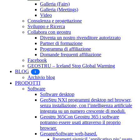
Galleria (Fairs)
Galleria (Meetings)
Video
Consulenza e progettazione
Sviluppo e Ricerca
Collabora con geostru
Diventa un nostro rivenditore autorizzato
Partner di formazione
Programma di affiliazione
Domande frequenti affiliazione
Facebook
GEOSTRU – Iceland Stop Global Warming
BLOG
1
Archivio blog
PRODOTTI
Software
Software desktop
GeoStru NX
I programmi desktop nel browser,
senza installazione, con l’intelligenza artificiale
integrata su un numero crescente di moduli.
Geostru 365
Con Geostru 365 i software
potranno essere usati attraverso il proprio
browser.
Geoapp
Software web-based.
Parametri sismici
L’applicativo piu’ usato