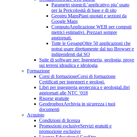
Parametri sismici
L’applicativo piu’ usato
per la Pericolosità di base e di sito
Geostru Maps
Piani quotati e sezioni da
Google Maps
Computo
Applicazione WEB per computi
metrici estimativi. Prezzari sempre
aggiornati.
Tutte le Geoapp
Oltre 50 applicazioni che
potrai usare direttamente dal tuo Browser e
indipendenti dal SO
Suite di software per: Ingegneria, geologia, prove
sui terreni idraulica e idrologia
Formazione
Corsi di formazione
Corsi di formazione
Certificati per ingegneri e geologi.
Libri per ingegneria geotecnica e geologia
Libri
aggiornati alle NTC ‘018
Risorse gratuite
Geodropbox
Archivia in sicurezza i tuoi
documenti
Acquisto
Condizioni di licenza
Promozioni esclusive
Servizi gratuiti e
promozione esclusive
Licenze Educational GeoStru