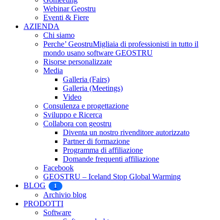
Webinar Geostru
Eventi & Fiere
AZIENDA
Chi siamo
Perche’ Geostru
Migliaia di professionisti in tutto il
mondo usano software GEOSTRU
Risorse personalizzate
Media
Galleria (Fairs)
Galleria (Meetings)
Video
Consulenza e progettazione
Sviluppo e Ricerca
Collabora con geostru
Diventa un nostro rivenditore autorizzato
Partner di formazione
Programma di affiliazione
Domande frequenti affiliazione
Facebook
GEOSTRU – Iceland Stop Global Warming
BLOG
1
Archivio blog
PRODOTTI
Software