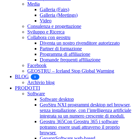
Media
Galleria (Fairs)
Galleria (Meetings)
Video
Consulenza e progettazione
Sviluppo e Ricerca
Collabora con geostru
Diventa un nostro rivenditore autorizzato
Partner di formazione
Programma di affiliazione
Domande frequenti affiliazione
Facebook
GEOSTRU – Iceland Stop Global Warming
BLOG
1
Archivio blog
PRODOTTI
Software
Software desktop
GeoStru NX
I programmi desktop nel browser,
senza installazione, con l’intelligenza artificiale
integrata su un numero crescente di moduli.
Geostru 365
Con Geostru 365 i software
potranno essere usati attraverso il proprio
browser.
Geoapp
Software web-based.