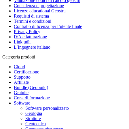
Validazione codici di calcolo geostru
Consulenza e progettazione
Licenze educational Geostru
Requisiti di sistema
Termini e condizioni
Contratto di licenza per l’utente finale
Privacy Policy
IVA e fatturazione
Link utili
L’Ingegnere italiano
Categoria prodotti
Cloud
Certificazione
Supporto
Affiliate
Bundle (Geobuild)
Gratuite
Corsi di formazione
Software
Software personalizzato
Geologia
Strutture
Geotecnica
Geomeccanica rocce