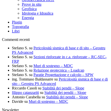
Prove in situ
Geofisica
Idrologia e Idraulica
Energia
Plugin
Topografia
Libri
Commenti recenti
Stefano S.
su
Pericolosità sismica di base e di sito – Geostru
PS Advanced
Stefano S.
su
Sezioni rinforzate in c.a. rinforzate – RC-SEC-
FRP
Stefano S.
su
Muri di sostegno – MDC
Stefano S.
su
Relazione geotecnica – Loadcap
Stefano S.
su
Paratie Progettazione e calcolo – SPW
ing. Tommaso Baldassarre
su
Pericolosità sismica di base e di
sito – Geostru PS Advanced
Riccardo Casoli
su
Stabilità dei pendii – Slope
filippo catanzariti
su
Stabilità dei pendii – Slope
Antonio Carabella
su
Stabilità dei pendii – Slope
Davide
su
Muri di sostegno – MDC
Newsletter