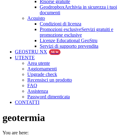
Risorse gratuite
Geodropbox
Archivia in sicurezza i tuoi
documenti
Acquisto
Condizioni di licenza
Promozioni esclusive
Servizi gratuiti e
promozione esclusive
Licenze Educational GeoStru
Servizi di supporto prevendita
GEOSTRU NX
NEW
UTENTE
Area utente
Aggiornamenti
Upgrade check
Recensisci un prodotto
FAQ
Assistenza
Password dimenticata
CONTATTI
geotermia
You are here: