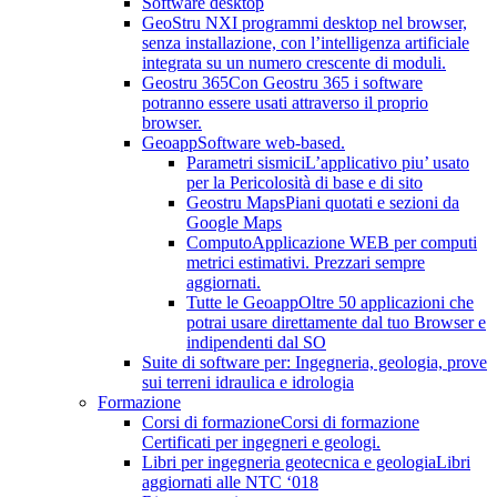
Software desktop
GeoStru NX
I programmi desktop nel browser,
senza installazione, con l’intelligenza artificiale
integrata su un numero crescente di moduli.
Geostru 365
Con Geostru 365 i software
potranno essere usati attraverso il proprio
browser.
Geoapp
Software web-based.
Parametri sismici
L’applicativo piu’ usato
per la Pericolosità di base e di sito
Geostru Maps
Piani quotati e sezioni da
Google Maps
Computo
Applicazione WEB per computi
metrici estimativi. Prezzari sempre
aggiornati.
Tutte le Geoapp
Oltre 50 applicazioni che
potrai usare direttamente dal tuo Browser e
indipendenti dal SO
Suite di software per: Ingegneria, geologia, prove
sui terreni idraulica e idrologia
Formazione
Corsi di formazione
Corsi di formazione
Certificati per ingegneri e geologi.
Libri per ingegneria geotecnica e geologia
Libri
aggiornati alle NTC ‘018