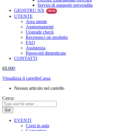
Servizi di supporto prevendita
GEOSTRU NX
NEW
UTENTE
Area utente
Aggiornamenti
Upgrade check
Recensisci un prodotto
FAQ
Assistenza
Password dimenticata
CONTATTI
€
0.00
0
Visualizza il carrello
Cassa
Nessun articolo nel carrello
Cerca:
EVENTI
Corsi in aula
Gomeeting