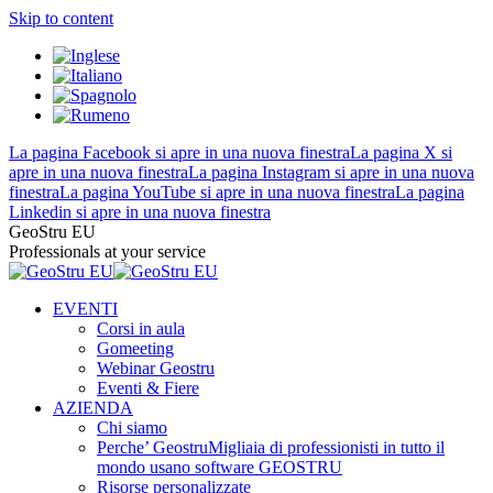
Skip to content
La pagina Facebook si apre in una nuova finestra
La pagina X si
apre in una nuova finestra
La pagina Instagram si apre in una nuova
finestra
La pagina YouTube si apre in una nuova finestra
La pagina
Linkedin si apre in una nuova finestra
GeoStru EU
Professionals at your service
EVENTI
Corsi in aula
Gomeeting
Webinar Geostru
Eventi & Fiere
AZIENDA
Chi siamo
Perche’ Geostru
Migliaia di professionisti in tutto il
mondo usano software GEOSTRU
Risorse personalizzate