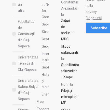
Constantin
uri
software
sulla
Alexandru
utile
for
privacy.
la
Companies
(
Legătură
)
Ziduri
Facultatea
Geologie
de
de
Structuri
sprijin –
Construcții
Geotehnică
MDC
din Cluj-
Napoca
Geomecanică
filippo
catanzariti
Încercări
Universitatea
la
in situ
Tehnica din
Stabilitatea
Geofizică
Cluj-Napoca
taluzurilor
Hidrologie
– Slope
Universitatea
şi
Florin
la
Babeș-Bolyai
hidraulică
Piloți și
din Cluj-
Energy
micropiloți-
Napoca
Free
MP
Topografie
Suport