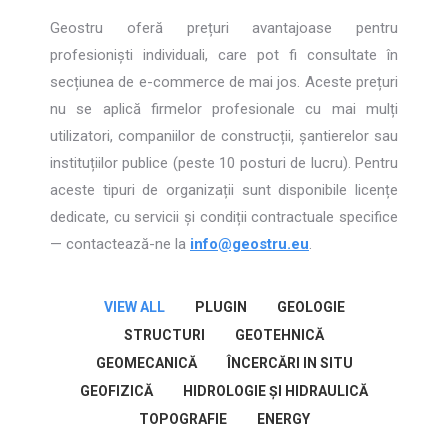
Geostru oferă prețuri avantajoase pentru
profesioniști individuali, care pot fi consultate în
secțiunea de e-commerce de mai jos. Aceste prețuri
nu se aplică firmelor profesionale cu mai mulți
utilizatori, companiilor de construcții, șantierelor sau
instituțiilor publice (peste 10 posturi de lucru). Pentru
aceste tipuri de organizații sunt disponibile licențe
dedicate, cu servicii și condiții contractuale specifice
— contactează-ne la
info@geostru.eu
.
VIEW ALL
PLUGIN
GEOLOGIE
STRUCTURI
GEOTEHNICĂ
GEOMECANICĂ
ÎNCERCĂRI IN SITU
GEOFIZICĂ
HIDROLOGIE ŞI HIDRAULICĂ
TOPOGRAFIE
ENERGY