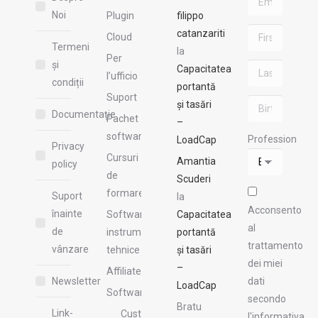
Noi
Plugin
filippo
catanzariti
Cloud
Termeni
la
Per
și
Capacitatea
l’ufficio
condiții
portantă
Suport
și tasări
Documentație
Pachet
–
software
Profession
LoadCap
Privacy
Cursuri
Amantia
policy
de
Scuderi
formare
Suport
la
Acconsento
înainte
Software si
Capacitatea
al
de
instrumente
portantă
trattamento
vânzare
tehnice
și tasări
dei miei
–
Affiliate
Newsletter
dati
LoadCap
Software
secondo
Bratu
Link-
Custom
l'informativa