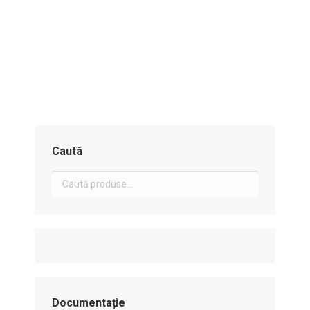
Stratigrapher LT
Mergi la Geoapp
Cautã
Documentație