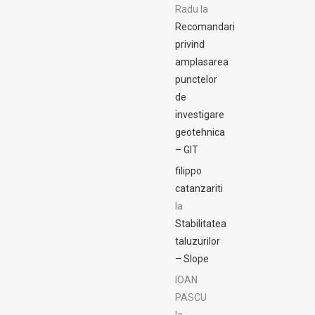
Radu
la
Recomandari
privind
amplasarea
punctelor
de
investigare
geotehnica
– GIT
filippo
catanzariti
la
Stabilitatea
taluzurilor
– Slope
IOAN
PASCU
la