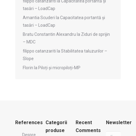
filippo catanzariti
la
Capacitatea portantă și
tasări – LoadCap
Amantia Scuderi
la
Capacitatea portantă și
tasări – LoadCap
Bratu Constantin Alexandru
la
Ziduri de sprijin
– MDC
filippo catanzariti
la
Stabilitatea taluzurilor –
Slope
Florin
la
Piloți și micropiloți-MP
References
Categorii
Recent
Newsletter
produse
Comments
Despre