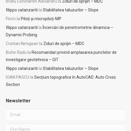
Bratu Constantin Alexandru
la
Ziduri de sprijin – MDC
filippo catanzariti
la
Stabilitatea taluzurilor – Slope
Florin
la
Piloți și micropiloți-MP
filippo catanzariti
la
Încercări de penetrometrie dinamica –
Dynamic Probing
Cristian Nimigean
la
Ziduri de sprijin – MDC
Bichir Radu
la
Recomandari privind amplasarea punctelor de
investigare geotehnica – GIT
filippo catanzariti
la
Stabilitatea taluzurilor – Slope
IOAN PASCU
la
Secțiuni topografice în AutoCAD: Auto Cross
Section
Newsletter