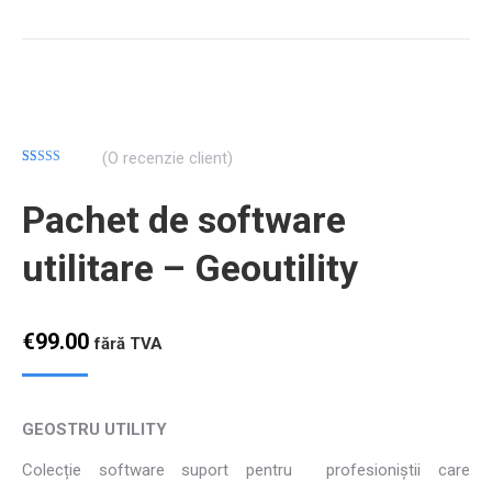
(O recenzie client)
Evaluat la
15
4.73
din 5
Pachet de software
pe baza a
evaluări de
la clienți
utilitare – Geoutility
€
99.00
fără TVA
GEOSTRU UTILITY
Colecție software suport pentru profesioniștii care