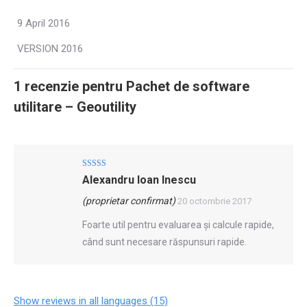
9 April 2016
VERSION 2016
1 recenzie pentru
Pachet de software
utilitare – Geoutility
Evaluat la
5
Alexandru Ioan Inescu
din 5
(proprietar confirmat)
20 octombrie 2017
Foarte util pentru evaluarea și calcule rapide,
când sunt necesare răspunsuri rapide.
Show reviews in all languages (15)