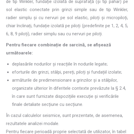
de tip Winkler, fundație izolată de suprafață (și tip pahar) pe
sol elastic conectate prin grinzi simple sau de tip Winkler,
radier simplu și cu nervuri pe sol elastic, piloți și micropiloți,
chiar înclinați, fundație izolată pe piloți (predefinite pe 1, 2, 4, 5,
6, 8, 9 piloți), radier simplu sau cu nervuri pe piloți.
Pentru fiecare combinație de sarcină, se afișează
următoarele:
deplasările nodurilor și reacțiile în nodurile legate;
eforturile din grinzi, stâlpi, pereți, piloți și fundațiil izolate;
armăturile de predimensionare a grinzilor și a stâlpilor,
organizate ulterior în diferitele contexte prevăzute la § 2.4,
în care sunt furnizate dispozițiile execuție și verificările
finale detaliate secțiune cu secțiune.
În cazul calculelor seismice, sunt prezentate, de asemenea,
rezultatele analizei modale.
Pentru fiecare perioadă proprie selectată de utilizator, în tabel