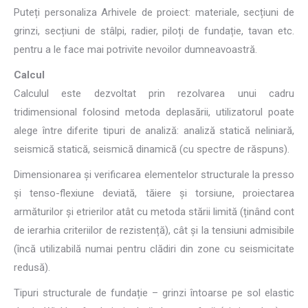
Puteți personaliza Arhivele de proiect: materiale, secțiuni de
grinzi, secțiuni de stâlpi, radier, piloți de fundație, tavan etc.
pentru a le face mai potrivite nevoilor dumneavoastră.
Calcul
Calculul este dezvoltat prin rezolvarea unui cadru
tridimensional folosind metoda deplasării, utilizatorul poate
alege între diferite tipuri de analiză: analiză statică neliniară,
seismică statică, seismică dinamică (cu spectre de răspuns).
Dimensionarea și verificarea elementelor structurale la presso
și tenso-flexiune deviată, tăiere și torsiune, proiectarea
armăturilor și etrierilor atât cu metoda stării limită (ținând cont
de ierarhia criteriilor de rezistență), cât și la tensiuni admisibile
(încă utilizabilă numai pentru clădiri din zone cu seismicitate
redusă).
Tipuri structurale de fundație – grinzi întoarse pe sol elastic