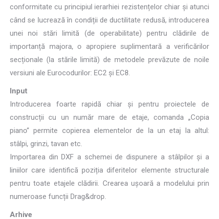
conformitate cu principiul ierarhiei rezistențelor chiar și atunci
când se lucrează în condiții de ductilitate redusă, introducerea
unei noi stări limită (de operabilitate) pentru clădirile de
importanță majora, o apropiere suplimentară a verificărilor
secționale (la stările limită) de metodele prevăzute de noile
versiuni ale Eurocodurilor: EC2 și EC8.
Input
Introducerea foarte rapidă chiar și pentru proiectele de
construcții cu un număr mare de etaje, comanda „Copia
piano” permite copierea elementelor de la un etaj la altul:
stâlpi, grinzi, tavan etc.
Importarea din DXF a schemei de dispunere a stâlpilor și a
liniilor care identifică poziția diferitelor elemente structurale
pentru toate etajele clădirii. Crearea ușoară a modelului prin
numeroase funcții Drag&drop.
Arhive