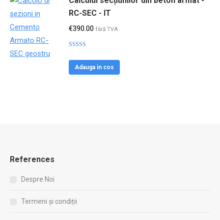
Calculul secțiunilor din beton armat -
RC-SEC - IT
€
390.00
fără TVA
Evaluat la
4.79
din 5
Adauga in cos
References
Despre Noi
Termeni și condiții