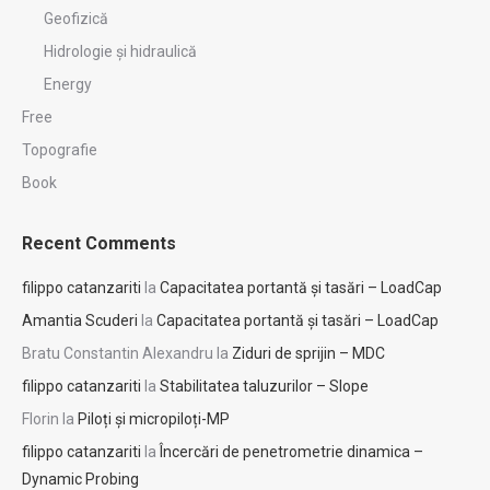
Geofizică
Hidrologie şi hidraulică
Energy
Free
Topografie
Book
Recent Comments
filippo catanzariti
la
Capacitatea portantă și tasări – LoadCap
Amantia Scuderi
la
Capacitatea portantă și tasări – LoadCap
Bratu Constantin Alexandru
la
Ziduri de sprijin – MDC
filippo catanzariti
la
Stabilitatea taluzurilor – Slope
Florin
la
Piloți și micropiloți-MP
filippo catanzariti
la
Încercări de penetrometrie dinamica –
Dynamic Probing