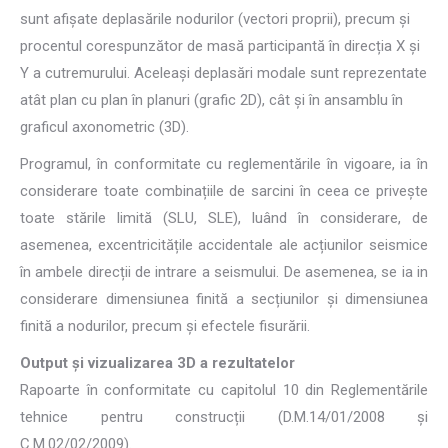
sunt afișate deplasările nodurilor (vectori proprii), precum și
procentul corespunzător de masă participantă în direcția X și
Y a cutremurului. Aceleași deplasări modale sunt reprezentate
atât plan cu plan în planuri (grafic 2D), cât și în ansamblu în
graficul axonometric (3D).
Programul, în conformitate cu reglementările în vigoare, ia în
considerare toate combinațiile de sarcini în ceea ce privește
toate stările limită (SLU, SLE), luând în considerare, de
asemenea, excentricitățile accidentale ale acțiunilor seismice
în ambele direcții de intrare a seismului. De asemenea, se ia in
considerare dimensiunea finită a secțiunilor și dimensiunea
finită a nodurilor, precum și efectele fisurării.
Output și vizualizarea 3D a rezultatelor
Rapoarte în conformitate cu capitolul 10 din Reglementările
tehnice pentru construcții (D.M.14/01/2008 și
C.M.02/02/2009).