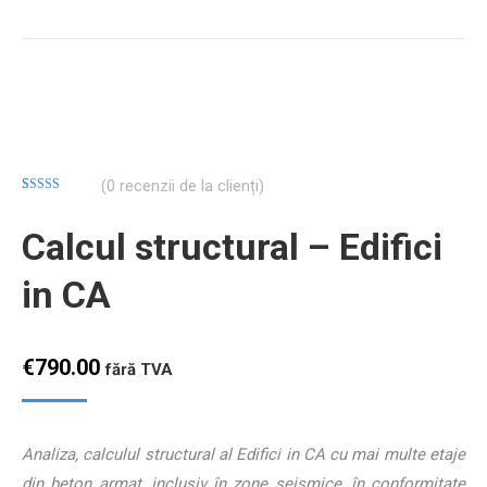
(
0
recenzii de la clienți)
Evaluat la
6
4.83
din 5 pe
Calcul structural – Edifici
baza a
evaluări de la
clienți
in CA
€
790.00
fără TVA
Analiza, calculul structural al Edifici in CA cu mai multe etaje
din beton armat, inclusiv în zone seismice, în conformitate