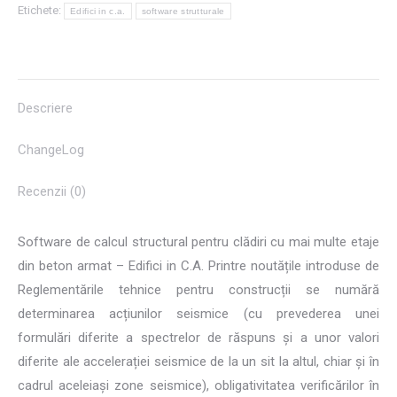
Etichete:
Edifici in c.a.
software strutturale
Descriere
ChangeLog
Recenzii (0)
Software de calcul structural pentru clădiri cu mai multe etaje
din beton armat – Edifici in C.A. Printre noutățile introduse de
Reglementările tehnice pentru construcții se numără
determinarea acțiunilor seismice (cu prevederea unei
formulări diferite a spectrelor de răspuns și a unor valori
diferite ale accelerației seismice de la un sit la altul, chiar și în
cadrul aceleiași zone seismice), obligativitatea verificărilor în