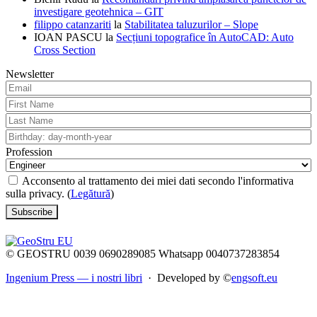
investigare geotehnica – GIT
filippo catanzariti
la
Stabilitatea taluzurilor – Slope
IOAN PASCU
la
Secțiuni topografice în AutoCAD: Auto
Cross Section
Newsletter
Profession
Acconsento al trattamento dei miei dati secondo l'informativa
sulla privacy. (
Legătură
)
© GEOSTRU 0039 0690289085 Whatsapp 0040737283854
Ingenium Press — i nostri libri
· Developed by ©
engsoft.eu
t