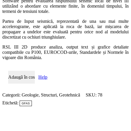
Software pentru evaluarea răspunsului seismic local de nivel III
utilizând o abordare cu elemente finite, în domeniul timpului, în
termeni de tensiuni totale.
Partea de Input seismică, reprezentată de una sau mai multe
accelerograme, este aplicată la roca de bază, iar mișcarea de
propagare a undelor este evaluată pentru orice nod al modelului
discretizat cu ochiuri triunghiulare.
RSL III 2D produce analiza, output text și grafice detaliate
compatibile cu P100, EUROCOD-urile, Standardele și Normele în
vigoare din România.
Cantitate
Adaugã în cos
Help
Răspuns
seismic
local
2D-
Categorii:
Geologie
,
Structuri
,
Geotehnică
SKU:
78
RSL
Etichetă:
GFAS
III
2D