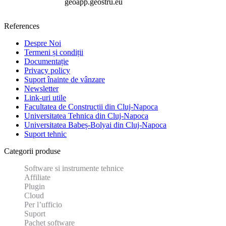
geoapp.geostru.eu
References
Despre Noi
Termeni și condiții
Documentație
Privacy policy
Suport înainte de vânzare
Newsletter
Link-uri utile
Facultatea de Construcții din Cluj-Napoca
Universitatea Tehnica din Cluj-Napoca
Universitatea Babeș-Bolyai din Cluj-Napoca
Suport tehnic
Categorii produse
Software si instrumente tehnice
Affiliate
Plugin
Cloud
Per l’ufficio
Suport
Pachet software