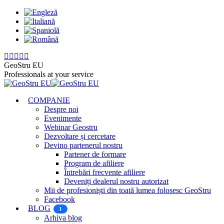
Skip
to
content
Pagina
Pagina
Pagina
Pagina
Pagina
Facebook
X
Instagram
YouTube
Linkedin
GeoStru EU
se
se
se
se
se
Professionals at your service
deschide
deschide
deschide
deschide
deschide
într-
într-
într-
într-
într-
COMPANIE
o
o
o
o
o
Despre noi
fereastră
fereastră
fereastră
fereastră
fereastră
Evenimente
nouă
nouă
nouă
nouă
nouă
Webinar Geostru
Dezvoltare și cercetare
Devino partenerul nostru
Partener de formare
Program de afiliere
Întrebări frecvente afiliere
Deveniți dealerul nostru autorizat
Mii de profesioniști din toată lumea folosesc GeoStru
Facebook
BLOG
1
Arhiva blog