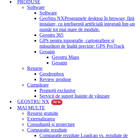
PRODUSE
Software
Software
GeoStru NX
Programele desktop în browser, fără
instalare, cu inteligență artificială integrată într-un
număr tot mai mare de module.
Geostru 365
GPS pentru topografie, cartografiere și
măsurători de înaltă precizie: GPS ProTrack
Geoapp
Geostru Maps
Geoapp
Resurse
Geodropbox
Review produse
Cumpărare
Promoții exclusive
Servicii de suport înainte de vânzare
GEOSTRU NX
NEW
MAI MULTE
Resurse gratuite
Externalizarea
Consultanță și proiectare
Comparatie rezultate
Comparatie rezultate Loadcap vs. rezultate de