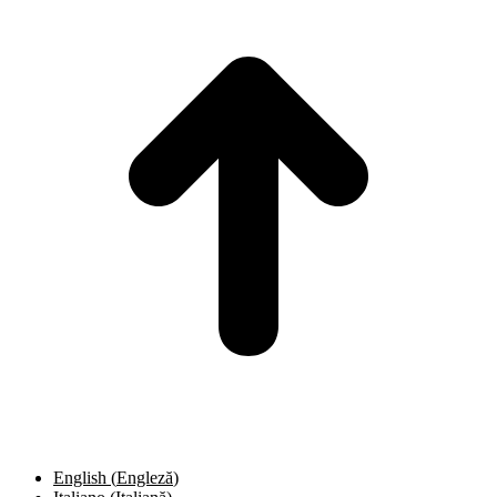
T
English
(
Engleză
)