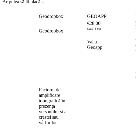
Ar putea sã iti placã si...
Geodropbox
GEOAPP
€
28.00
fără TVA
Geodropbox
Vai a
Geoapp
Factorul de
amplificare
topografică în
prezența
versanților și a
crestei sau
vârfurilor.