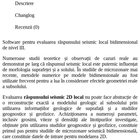
Descriere
Changlog
Recenzii (0)
Software pentru evaluarea răspunsului seismic local bidimensional
de nivel III.
Numeroase studii teoretice și observații de cazuri reale au
demonstrat pe larg că răspunsul seismic local este puternic influențat
de morfologia suprafeței și a solului. În studiile de microzonare mai
recente, metodele numerice pe modele bidimensionale au fost
utilizate frecvent pentru a lua în considerare efectele geometriei reale
a subsolului.
Evaluarea
răspunsului seismic 2D local
nu poate face abstracție de
o reconstrucție exactă a modelului geologic al subsolului prin
utilizarea informațiilor geologice de suprafață și a studiilor
geognostice și geofizice. Achiziționarea a numeroși parametri,
inclusiv grosimi, viteze și densități ale litotipurilor investigate,
obținute prin utilizarea studiilor geognostice și geofizice, constituie
primul pas pentru studiile de microzonare seismică bidimensională,
care constituie datele de intrare pentru modelarea 2D.