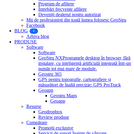
Program de afiliere
Întrebări frecvente afiliere
Deveniți dealerul nostru autorizat
Mii de profesioniști din toată lumea folosesc GeoStru
Facebook
BLOG
1
Arhiva blog
PRODUSE
Software
Software
GeoStru NX
Programele desktop în browser, fără
instalare, cu inteligență artificială integrată într-un
număr tot mai mare de module.
Geostru 365
GPS pentru topografie, cartografiere și
măsurători de înaltă precizie: GPS ProTrack
Geoapp
Geostru Maps
Geoapp
Resurse
Geodropbox
Review produse
Cumpărare
Promoții exclusive
Servicii de suport înainte de vânzare