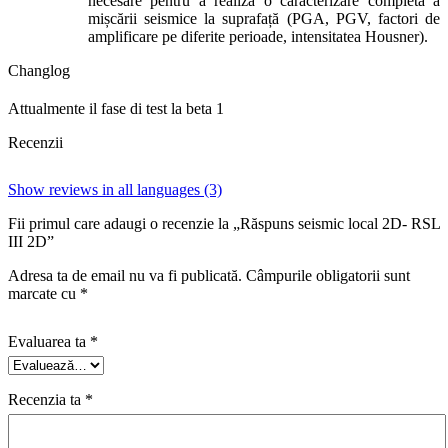
necesare pentru a realiza o caracterizare completă a
mișcării seismice la suprafață (PGA, PGV, factori de
amplificare pe diferite perioade, intensitatea Housner).
Changlog
Attualmente il fase di test la beta 1
Recenzii
Show reviews in all languages (3)
Fii primul care adaugi o recenzie la „Răspuns seismic local 2D- RSL
III 2D”
Adresa ta de email nu va fi publicată.
Câmpurile obligatorii sunt
marcate cu
*
Evaluarea ta
*
Recenzia ta
*