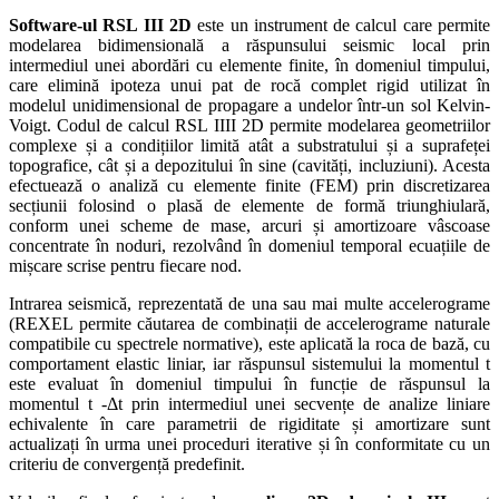
Software-ul RSL III 2D
este un instrument de calcul care permite
modelarea bidimensională a răspunsului seismic local prin
intermediul unei abordări cu elemente finite, în domeniul timpului,
care elimină ipoteza unui pat de rocă complet rigid utilizat în
modelul unidimensional de propagare a undelor într-un sol Kelvin-
Voigt. Codul de calcul RSL IIII 2D permite modelarea geometriilor
complexe și a condițiilor limită atât a substratului și a suprafeței
topografice, cât și a depozitului în sine (cavități, incluziuni). Acesta
efectuează o analiză cu elemente finite (FEM) prin discretizarea
secțiunii folosind o plasă de elemente de formă triunghiulară,
conform unei scheme de mase, arcuri și amortizoare vâscoase
concentrate în noduri, rezolvând în domeniul temporal ecuațiile de
mișcare scrise pentru fiecare nod.
Intrarea seismică, reprezentată de una sau mai multe accelerograme
(REXEL permite căutarea de combinații de accelerograme naturale
compatibile cu spectrele normative), este aplicată la roca de bază, cu
comportament elastic liniar, iar răspunsul sistemului la momentul t
este evaluat în domeniul timpului în funcție de răspunsul la
momentul t -Δt prin intermediul unei secvențe de analize liniare
echivalente în care parametrii de rigiditate și amortizare sunt
actualizați în urma unei proceduri iterative și în conformitate cu un
criteriu de convergență predefinit.