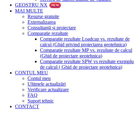
GEOSTRU NX
NEW
MAI MULTE
Resurse gratuite
Externalizarea
Consultanță și proiectare
Comparatie rezultate
Comparatie rezultate Loadcap vs. rezultate de
calcul (Ghid privind proiectarea geotehnica)
Comparatie rezultate MP vs. rezultate de calcul
(Ghid de proiectare geotehnica)
Comparatie rezultate SPW vs rezultate exemplu
de calcul ( Ghid de proiectare geotehnica)
CONTUL MEU
Contul meu
Ultimele actualizări
Verificare actualizare
FAQ
Suport tehnic
CONTACT
Reduceri!