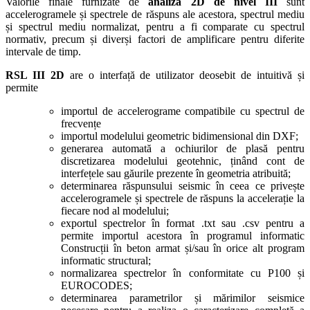
Valorile finale furnizate de
analiza 2D de nivel III
sunt
accelerogramele și spectrele de răspuns ale acestora, spectrul mediu
și spectrul mediu normalizat, pentru a fi comparate cu spectrul
normativ, precum și diverși factori de amplificare pentru diferite
intervale de timp.
RSL III 2D
are o interfață de utilizator deosebit de intuitivă și
permite
importul de accelerograme compatibile cu spectrul de
frecvențe
importul modelului geometric bidimensional din DXF;
generarea automată a ochiurilor de plasă pentru
discretizarea modelului geotehnic, ținând cont de
interfețele sau găurile prezente în geometria atribuită;
determinarea răspunsului seismic în ceea ce privește
accelerogramele și spectrele de răspuns la accelerație la
fiecare nod al modelului;
exportul spectrelor în format .txt sau .csv pentru a
permite importul acestora în programul informatic
Construcții în beton armat și/sau în orice alt program
informatic structural;
normalizarea spectrelor în conformitate cu P100 și
EUROCODES;
determinarea parametrilor și mărimilor seismice