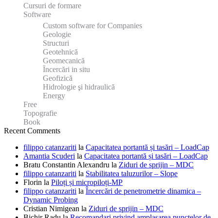
Cursuri de formare
Software
Custom software for Companies
Geologie
Structuri
Geotehnică
Geomecanică
Încercări in situ
Geofizică
Hidrologie şi hidraulică
Energy
Free
Topografie
Book
Recent Comments
filippo catanzariti
la
Capacitatea portantă și tasări – LoadCap
Amantia Scuderi
la
Capacitatea portantă și tasări – LoadCap
Bratu Constantin Alexandru
la
Ziduri de sprijin – MDC
filippo catanzariti
la
Stabilitatea taluzurilor – Slope
Florin
la
Piloți și micropiloți-MP
filippo catanzariti
la
Încercări de penetrometrie dinamica –
Dynamic Probing
Cristian Nimigean
la
Ziduri de sprijin – MDC
Bichir Radu
la
Recomandari privind amplasarea punctelor de