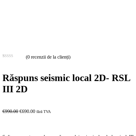
(
0
recenzii de la clienți)
Evaluat
3
la
3.33
din 5 pe
Răspuns seismic local 2D- RSL
baza a
evaluări
de la
III 2D
clienți
Prețul
Prețul
€
990.00
€
690.00
fără TVA
inițial
curent
a
este:
fost:
€690.00.
€990.00.