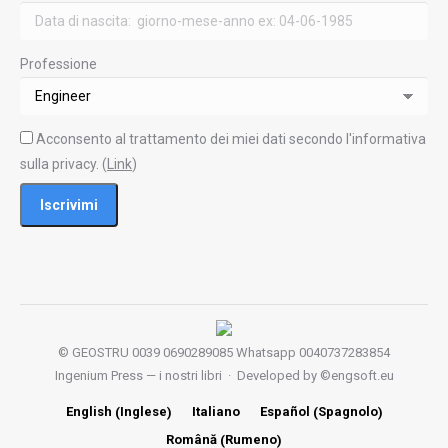
Professione
Acconsento al trattamento dei miei dati secondo l'informativa
sulla privacy. (
Link
)
© GEOSTRU 0039 0690289085 Whatsapp 0040737283854
Ingenium Press — i nostri libri
· Developed by ©
engsoft.eu
Inglese
Spagnolo
English
Italiano
Español
(
)
(
)
Rumeno
Română
(
)