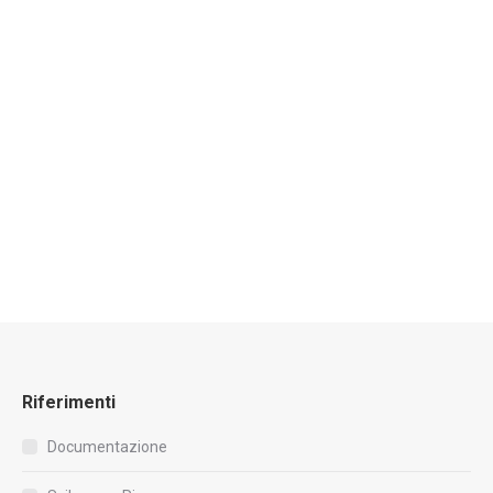
Relazione geotecnica – Loadcap
€
390.00
esc. IVA
Valutato
4.33
su 5
Riferimenti
Documentazione