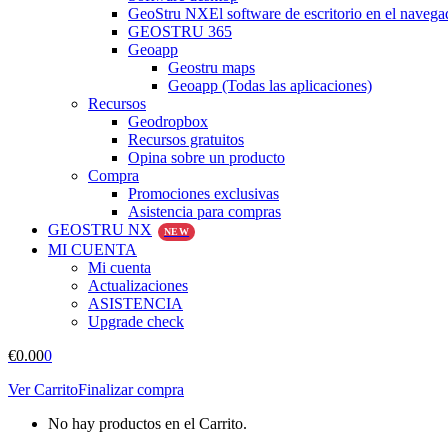
GeoStru NX
El software de escritorio en el navega
GEOSTRU 365
Geoapp
Geostru maps
Geoapp (Todas las aplicaciones)
Recursos
Geodropbox
Recursos gratuitos
Opina sobre un producto
Compra
Promociones exclusivas
Asistencia para compras
GEOSTRU NX
NEW
MI CUENTA
Mi cuenta
Actualizaciones
ASISTENCIA
Upgrade check
€
0.00
0
Ver Carrito
Finalizar compra
No hay productos en el Carrito.