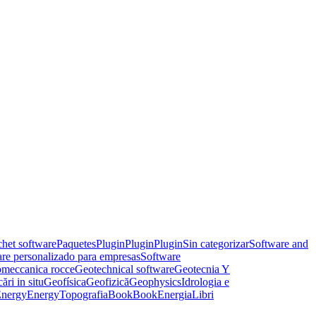
het software
Paquetes
Plugin
Plugin
Plugin
Sin categorizar
Software and
re personalizado para empresas
Software
meccanica rocce
Geotechnical software
Geotecnia Y
ări in situ
Geofísica
Geofizică
Geophysics
Idrologia e
nergy
Energy
Topografia
Book
Book
Energia
Libri