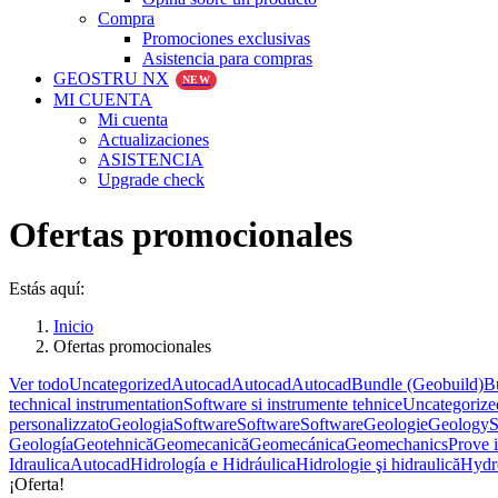
Compra
Promociones exclusivas
Asistencia para compras
GEOSTRU NX
NEW
MI CUENTA
Mi cuenta
Actualizaciones
ASISTENCIA
Upgrade check
Ofertas promocionales
Estás aquí:
Inicio
Ofertas promocionales
Ver todo
Uncategorized
Autocad
Autocad
Autocad
Bundle (Geobuild)
B
technical instrumentation
Software si instrumente tehnice
Uncategoriz
personalizzato
Geologia
Software
Software
Software
Geologie
Geology
S
Geología
Geotehnică
Geomecanică
Geomecánica
Geomechanics
Prove i
Idraulica
Autocad
Hidrología e Hidráulica
Hidrologie şi hidraulică
Hydr
¡Oferta!