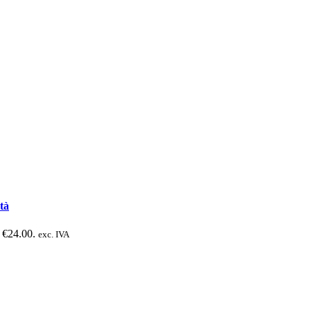
tà
: €24.00.
exc. IVA