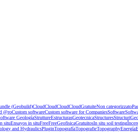
undle (Geobuild)
Cloud
Cloud
Cloud
Cloud
Gratuite
Non categorizzato
Pac
ed @ro
Custom software
Custom software for Companies
Software
Softwa
oftware Geología
Strutture
Estructuras
Geotecnica
Structures
Structuri
Geo
n situ
Ensayos in situ
Free
Free
Geofisica
Gratuitos
In situ soil testing
Încerc
ology and Hydraulics
Plugin
Topografía
Topografie
Topography
Energía
E