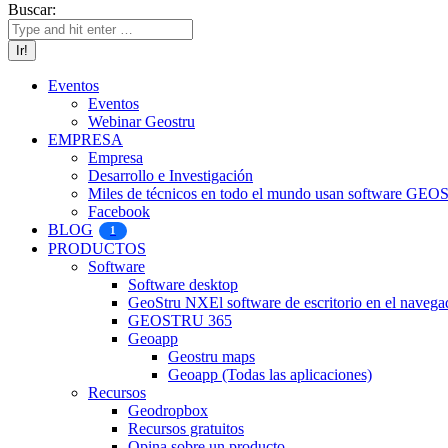
Buscar:
Eventos
Eventos
Webinar Geostru
EMPRESA
Empresa
Desarrollo e Investigación
Miles de técnicos en todo el mundo usan software GE
Facebook
BLOG
1
PRODUCTOS
Software
Software desktop
GeoStru NX
El software de escritorio en el navega
GEOSTRU 365
Geoapp
Geostru maps
Geoapp (Todas las aplicaciones)
Recursos
Geodropbox
Recursos gratuitos
Opina sobre un producto