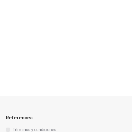
de 5
Well Foundation
€
490.00
exc. IVA
References
Términos y condiciones