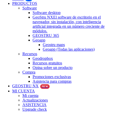
PRODUCTOS
Software
Software desktop
GeoStru NX
El software de escritorio en el
navegador, sin instalación, con inteligencia
artificial integrada en un número creciente de
módulos.
GEOSTRU 365
Geoapp
Geostru maps
Geoapp (Todas las aplicaciones)
Recursos
Geodropbox
Recursos gratuitos
Opina sobre un producto
Compra
Promociones exclusivas
Asistencia para compras
GEOSTRU NX
NEW
MI CUENTA
Mi cuenta
Actualizaciones
ASISTENCIA
Upgrade check