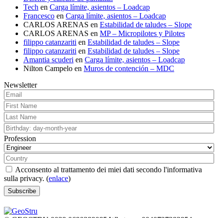
Tech
en
Carga límite, asientos – Loadcap
Francesco
en
Carga límite, asientos – Loadcap
CARLOS ARENAS
en
Estabilidad de taludes – Slope
CARLOS ARENAS
en
MP – Micropilotes y Pilotes
filippo catanzariti
en
Estabilidad de taludes – Slope
filippo catanzariti
en
Estabilidad de taludes – Slope
Amantia scuderi
en
Carga límite, asientos – Loadcap
Nilton Campelo
en
Muros de contención – MDC
Newsletter
Profession
Acconsento al trattamento dei miei dati secondo l'informativa
sulla privacy. (
enlace
)