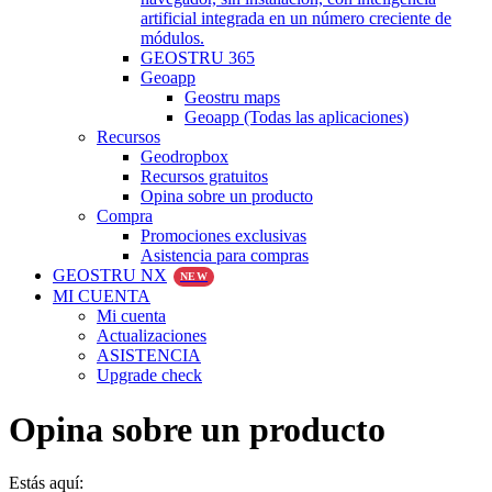
artificial integrada en un número creciente de
módulos.
GEOSTRU 365
Geoapp
Geostru maps
Geoapp (Todas las aplicaciones)
Recursos
Geodropbox
Recursos gratuitos
Opina sobre un producto
Compra
Promociones exclusivas
Asistencia para compras
GEOSTRU NX
NEW
MI CUENTA
Mi cuenta
Actualizaciones
ASISTENCIA
Upgrade check
Opina sobre un producto
Estás aquí: