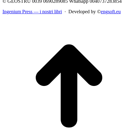
© GEOSTRU 0039 0690289085 Whatsapp 0040737283854
Ingenium Press — i nostri libri
· Developed by ©
engsoft.eu