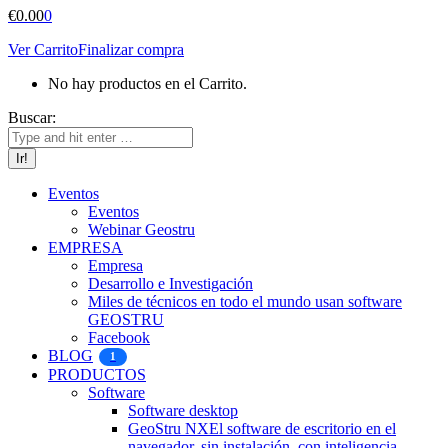
€
0.00
0
Ver Carrito
Finalizar compra
No hay productos en el Carrito.
Buscar:
Eventos
Eventos
Webinar Geostru
EMPRESA
Empresa
Desarrollo e Investigación
Miles de técnicos en todo el mundo usan software
GEOSTRU
Facebook
BLOG
1
PRODUCTOS
Software
Software desktop
GeoStru NX
El software de escritorio en el
navegador, sin instalación, con inteligencia