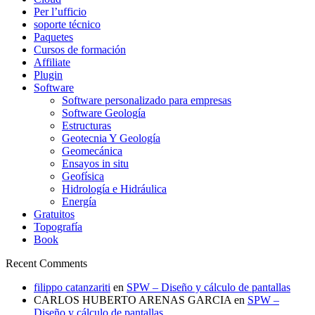
Per l’ufficio
soporte técnico
Paquetes
Cursos de formación
Affiliate
Plugin
Software
Software personalizado para empresas
Software Geología
Estructuras
Geotecnia Y Geología
Geomecánica
Ensayos in situ
Geofísica
Hidrología e Hidráulica
Energía
Gratuitos
Topografía
Book
Recent Comments
filippo catanzariti
en
SPW – Diseño y cálculo de pantallas
CARLOS HUBERTO ARENAS GARCIA
en
SPW –
Diseño y cálculo de pantallas