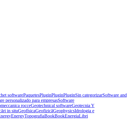
het software
Paquetes
Plugin
Plugin
Plugin
Sin categorizar
Software and
re personalizado para empresas
Software
meccanica rocce
Geotechnical software
Geotecnia Y
ări in situ
Geofísica
Geofizică
Geophysics
Idrologia e
nergy
Energy
Topografia
Book
Book
Energia
Libri