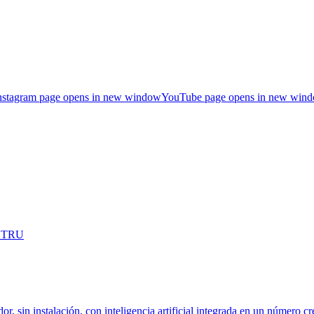
nstagram page opens in new window
YouTube page opens in new win
OSTRU
dor, sin instalación, con inteligencia artificial integrada en un número c