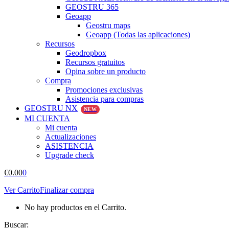
GEOSTRU 365
Geoapp
Geostru maps
Geoapp (Todas las aplicaciones)
Recursos
Geodropbox
Recursos gratuitos
Opina sobre un producto
Compra
Promociones exclusivas
Asistencia para compras
GEOSTRU NX
NEW
MI CUENTA
Mi cuenta
Actualizaciones
ASISTENCIA
Upgrade check
€
0.00
0
Ver Carrito
Finalizar compra
No hay productos en el Carrito.
Buscar: