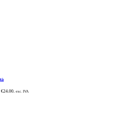
tà
: €24.00.
exc. IVA