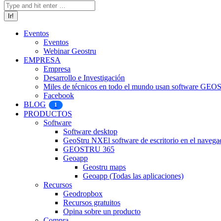
Eventos
Eventos
Webinar Geostru
EMPRESA
Empresa
Desarrollo e Investigación
Miles de técnicos en todo el mundo usan software GE
Facebook
BLOG
1
PRODUCTOS
Software
Software desktop
GeoStru NX
El software de escritorio en el navega
GEOSTRU 365
Geoapp
Geostru maps
Geoapp (Todas las aplicaciones)
Recursos
Geodropbox
Recursos gratuitos
Opina sobre un producto
Compra