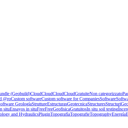
undle (Geobuild)
Cloud
Cloud
Cloud
Cloud
Gratuite
Non categorizzato
Pac
ed @ro
Custom software
Custom software for Companies
Software
Softwa
oftware Geología
Strutture
Estructuras
Geotecnica
Structures
Structuri
Geo
n situ
Ensayos in situ
Free
Free
Geofisica
Gratuitos
In situ soil testing
Încerc
ology and Hydraulics
Plugin
Topografía
Topografie
Topography
Energía
E