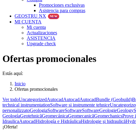
Promociones exclusivas
Asistencia para compras
GEOSTRU NX
NEW
MI CUENTA
Mi cuenta
Actualizaciones
ASISTENCIA
Upgrade check
Ofertas promocionales
Estás aquí:
Inicio
Ofertas promocionales
Ver todo
Uncategorized
Autocad
Autocad
Autocad
Bundle (Geobuild)
B
technical instrumentation
Software si instrumente tehnice
Uncategoriz
personalizzato
Geologia
Software
Software
Software
Geologie
Geology
S
Geología
Geotehnică
Geomecánica
Geomecanică
Geomechanics
Prove i
Idraulica
Autocad
Hidrología e Hidráulica
Hidrologie şi hidraulică
Hydr
¡Oferta!