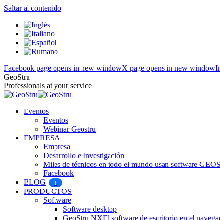
Saltar al contenido
Facebook page opens in new window
X page opens in new window
I
GeoStru
Professionals at your service
Eventos
Eventos
Webinar Geostru
EMPRESA
Empresa
Desarrollo e Investigación
Miles de técnicos en todo el mundo usan software GE
Facebook
BLOG
1
PRODUCTOS
Software
Software desktop
GeoStru NX
El software de escritorio en el navega