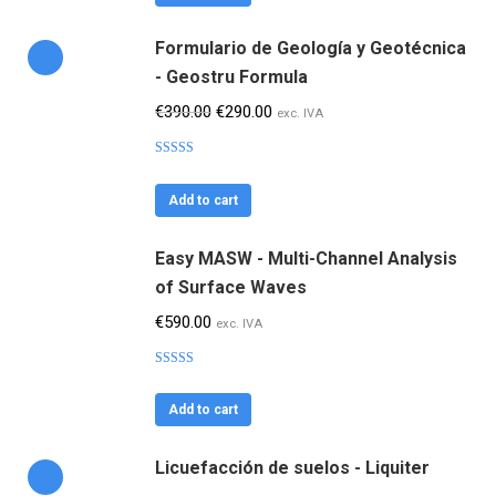
Formulario de Geología y Geotécnica
- Geostru Formula
El
El
€
390.00
€
290.00
exc. IVA
precio
precio
Valorado
original
actual
con
4.25
de
5
era:
es:
Add to cart
€390.00.
€290.00.
Easy MASW - Multi-Channel Analysis
of Surface Waves
€
590.00
exc. IVA
Valorado
con
4.56
de
5
Add to cart
Licuefacción de suelos - Liquiter