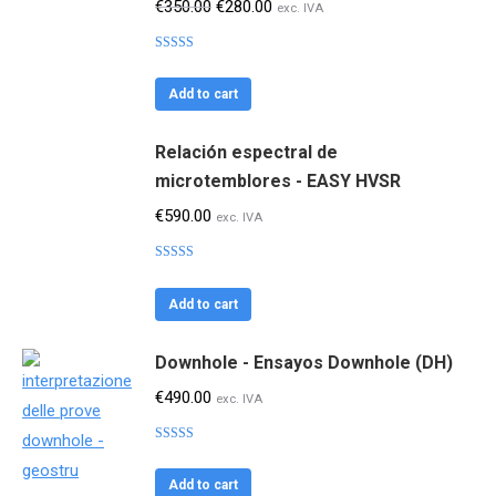
El
El
€
350.00
€
280.00
exc. IVA
precio
precio
Valorado
original
actual
con
4.04
de 5
era:
es:
Add to cart
€350.00.
€280.00.
Relación espectral de
microtemblores - EASY HVSR
€
590.00
exc. IVA
Valorado
con
4.25
de
5
Add to cart
Downhole - Ensayos Downhole (DH)
€
490.00
exc. IVA
Valorado
con
3.85
de 5
Add to cart