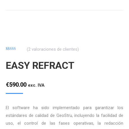
(
2
valoraciones de clientes)
Valorado
12
con
4.33
de
EASY REFRACT
5 en base a
valoraciones
de clientes
€
590.00
exc. IVA
El software ha sido implementado para garantizar los
estándares de calidad de GeoStru, incluyendo la facilidad de
uso, el control de las fases operativas, la redacción