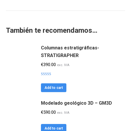
También te recomendamos…
Columnas estratigráficas-
STRATIGRAPHER
€
390.00
exc. IVA
Valorado
con
4.14
de 5
Add to cart
Modelado geológico 3D – GM3D
€
590.00
exc. IVA
Add to cart