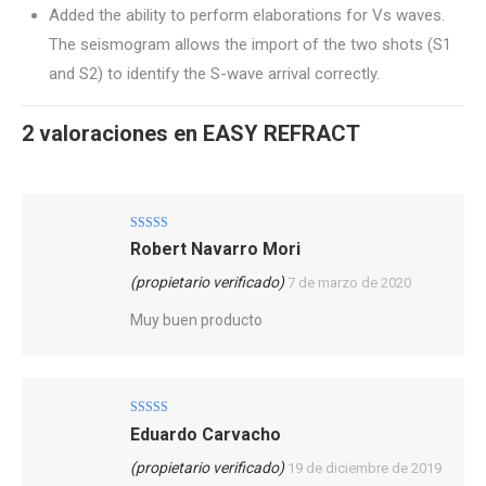
Added the ability to perform elaborations for Vs waves.
The seismogram allows the import of the two shots (S1
and S2) to identify the S-wave arrival correctly.
2 valoraciones en
EASY REFRACT
Valorado con
Robert Navarro Mori
5
de 5
(propietario verificado)
7 de marzo de 2020
Muy buen producto
Valorado con
Eduardo Carvacho
5
de 5
(propietario verificado)
19 de diciembre de 2019