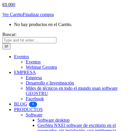
€
0.00
0
Ver Carrito
Finalizar compra
No hay productos en el Carrito.
Buscar:
Eventos
Eventos
Webinar Geostru
EMPRESA
Empresa
Desarrollo e Investigación
Miles de técnicos en todo el mundo usan software
GEOSTRU
Facebook
BLOG
1
PRODUCTOS
Software
Software desktop
GeoStru NX
El software de escritorio en el
navegador, sin instalación, con inteligencia