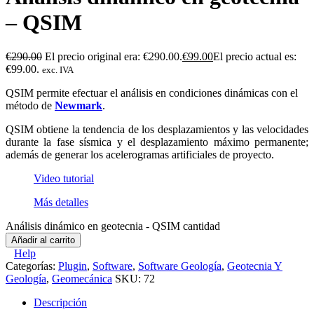
– QSIM
€
290.00
El precio original era: €290.00.
€
99.00
El precio actual es:
€99.00.
exc. IVA
QSIM permite efectuar el análisis en condiciones dinámicas con el
método de
Newmark
.
QSIM obtiene la tendencia de los desplazamientos y las velocidades
durante la fase sísmica y el desplazamiento máximo permanente;
además de generar los acelerogramas artificiales de proyecto.
Video tutorial
Más detalles
Análisis dinámico en geotecnia - QSIM cantidad
Añadir al carrito
Help
Categorías:
Plugin
,
Software
,
Software Geología
,
Geotecnia Y
Geología
,
Geomecánica
SKU:
72
Descripción