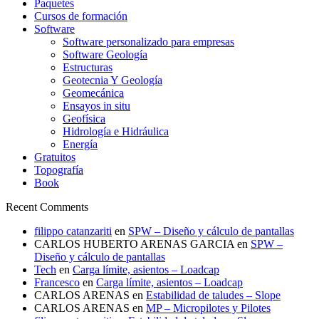
Paquetes
Cursos de formación
Software
Software personalizado para empresas
Software Geología
Estructuras
Geotecnia Y Geología
Geomecánica
Ensayos in situ
Geofísica
Hidrología e Hidráulica
Energía
Gratuitos
Topografía
Book
Recent Comments
filippo catanzariti
en
SPW – Diseño y cálculo de pantallas
CARLOS HUBERTO ARENAS GARCIA
en
SPW –
Diseño y cálculo de pantallas
Tech
en
Carga límite, asientos – Loadcap
Francesco
en
Carga límite, asientos – Loadcap
CARLOS ARENAS
en
Estabilidad de taludes – Slope
CARLOS ARENAS
en
MP – Micropilotes y Pilotes