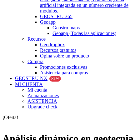
artificial integrada en un número creciente de
módulos.
GEOSTRU 365
Geoapp
Geostru maps
Geoapp (Todas las aplicaciones)
Recursos
Geodropbox
Recursos gratuitos
Opina sobre un producto
Compra
Promociones exclusivas
Asistencia para compras
GEOSTRU NX
NEW
MI CUENTA
Mi cuenta
Actualizaciones
ASISTENCIA
Upgrade check
¡Oferta!
Análisis dinámico en geotecnia