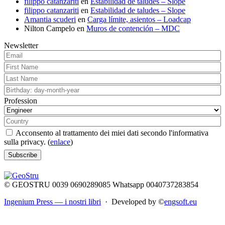
filippo catanzariti
en
Estabilidad de taludes – Slope
filippo catanzariti
en
Estabilidad de taludes – Slope
Amantia scuderi
en
Carga límite, asientos – Loadcap
Nilton Campelo
en
Muros de contención – MDC
Newsletter
Profession
Acconsento al trattamento dei miei dati secondo l'informativa
sulla privacy. (
enlace
)
© GEOSTRU 0039 0690289085 Whatsapp 0040737283854
Ingenium Press — i nostri libri
· Developed by ©
engsoft.eu