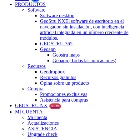
PRODUCTOS
Software
Software desktop
GeoStru NX
El software de escritorio en el
navegador, sin instalación, con inteligencia
artificial integrada en un número creciente de
módulos.
GEOSTRU 365
Geoapp
Geostru maps
Geoapp (Todas las aplicaciones)
Recursos
Geodropbox
Recursos gratuitos
Opina sobre un producto
Compra
Promociones exclusivas
Asistencia para compras
GEOSTRU NX
NEW
MI CUENTA
Mi cuenta
Actualizaciones
ASISTENCIA
Upgrade check