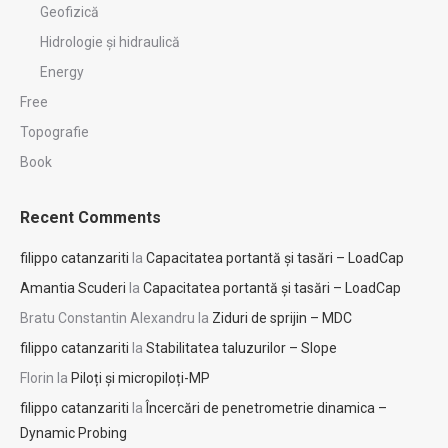
Geofizică
Hidrologie şi hidraulică
Energy
Free
Topografie
Book
Recent Comments
filippo catanzariti
la
Capacitatea portantă și tasări – LoadCap
Amantia Scuderi
la
Capacitatea portantă și tasări – LoadCap
Bratu Constantin Alexandru
la
Ziduri de sprijin – MDC
filippo catanzariti
la
Stabilitatea taluzurilor – Slope
Florin
la
Piloți și micropiloți-MP
filippo catanzariti
la
Încercări de penetrometrie dinamica –
Dynamic Probing