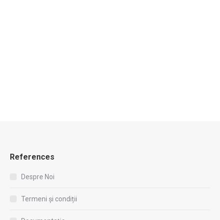
Calcul structural – Edifici in CA
€
790.00
fără TVA
Evaluat la
4.83
din 5
References
Despre Noi
Termeni și condiții