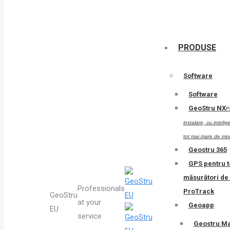
PRODUSE
Software
Software
GeoStru NX
P
instalare, cu intelig
tot mai mare de mo
Geostru 365
GPS pentru t
măsurători de 
Professionals
ProTrack
GeoStru
at your
Geoapp
EU
service
Geostru M