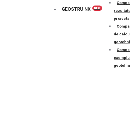
Compar
GEOSTRU NX
NEW
rezultat
proiecta
Compara
de calcu
geotehni
Compar
exemplu 
geotehni