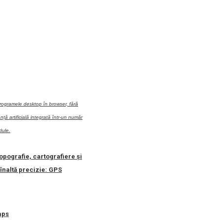
rogramele desktop în browser, fără
ență artificială integrată într-un număr
dule.
opografie, cartografiere și
înaltă precizie: GPS
aps