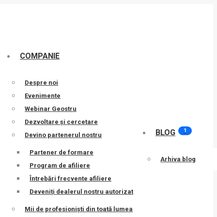
COMPANIE
Despre noi
Evenimente
Webinar Geostru
Dezvoltare și cercetare
1
BLOG
Devino partenerul nostru
Partener de formare
Arhiva blog
Program de afiliere
Întrebări frecvente afiliere
Deveniți dealerul nostru autorizat
Mii de profesioniști din toată lumea