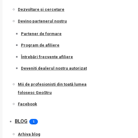
Dezvoltare și cercetare
Devino partenerul nostru
Partener de formare
Program de afiliere
Întrebări frecvente afiliere
Deveniți dealerul nostru autorizat
Mii de profesioniști din toată lumea
folosesc GeoStru
Facebook
BLOG
1
Arhiva blog