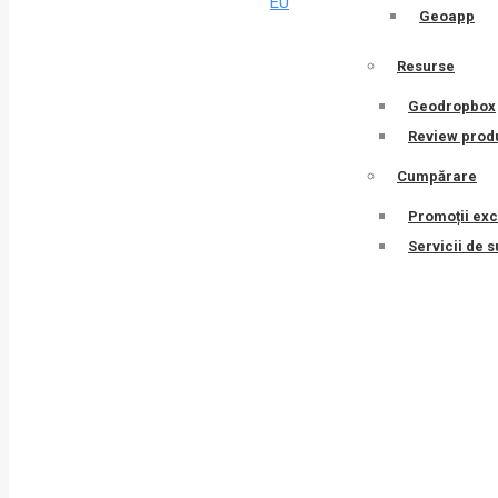
Geoapp
Resurse
Geodropbox
Review prod
Cumpărare
Promoții exc
Servicii de 