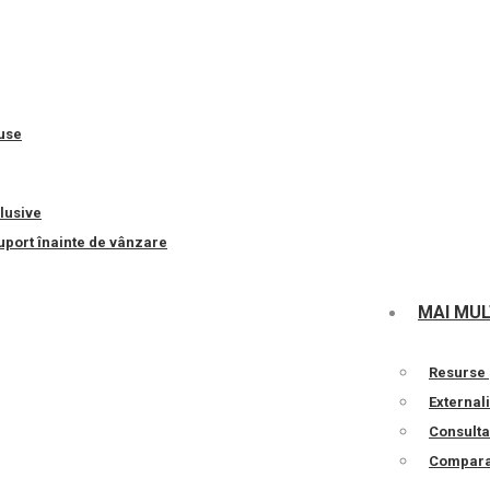
use
lusive
suport înainte de vânzare
MAI MU
Resurse 
External
Consulta
Comparat