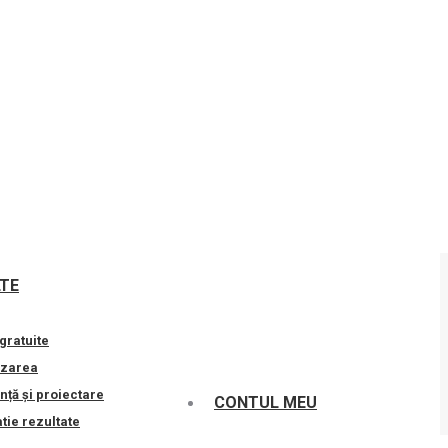
LTE
gratuite
izarea
nță și proiectare
CONTUL MEU
ie rezultate