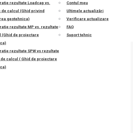
atie rezultate Loadcap vs.
Contul meu
e de calcul (Ghid privind
Ultimele actualizări
rea geotehnica)
Verificare actualizare
tie rezultate MP vs. rezultate
FAQ
l (Ghid de proiectare
Suport tehnic
ca)
atie rezultate SPW vs rezultate
de calcul ( Ghid de proiectare
ca)