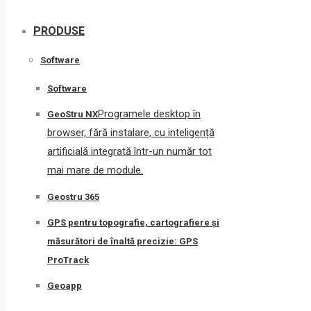
PRODUSE
Software
Software
Programele desktop în
GeoStru NX
browser, fără instalare, cu inteligență
artificială integrată într-un număr tot
mai mare de module.
Geostru 365
GPS pentru topografie, cartografiere și
măsurători de înaltă precizie: GPS
ProTrack
Geoapp