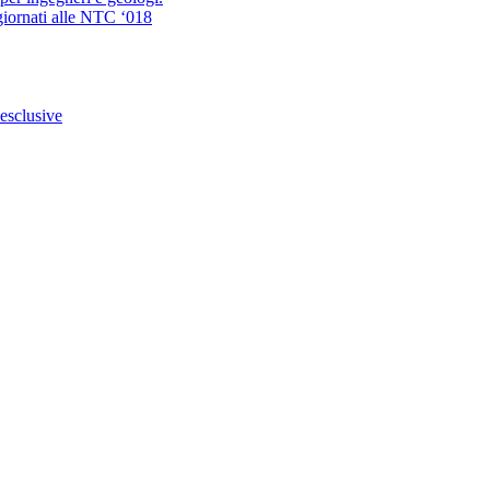
giornati alle NTC ‘018
 esclusive