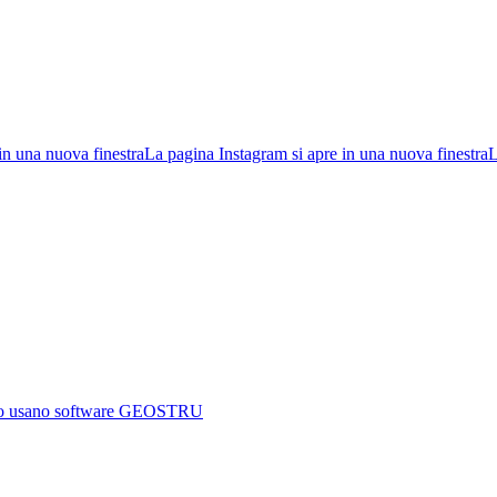
in una nuova finestra
La pagina Instagram si apre in una nuova finestra
L
mondo usano software GEOSTRU