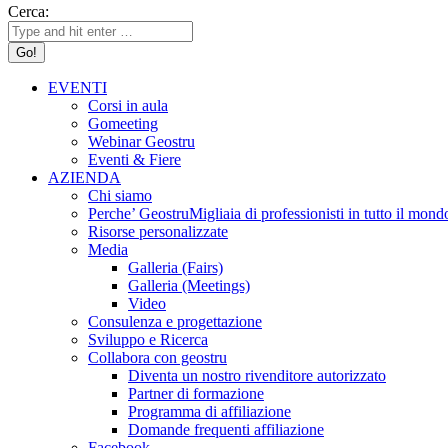
Cerca:
EVENTI
Corsi in aula
Gomeeting
Webinar Geostru
Eventi & Fiere
AZIENDA
Chi siamo
Perche’ Geostru
Migliaia di professionisti in tutto il 
Risorse personalizzate
Media
Galleria (Fairs)
Galleria (Meetings)
Video
Consulenza e progettazione
Sviluppo e Ricerca
Collabora con geostru
Diventa un nostro rivenditore autorizzato
Partner di formazione
Programma di affiliazione
Domande frequenti affiliazione
Facebook