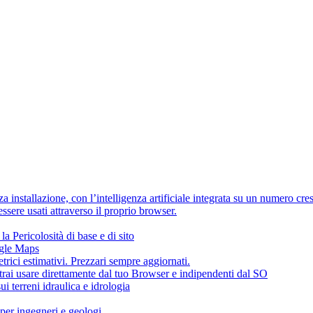
 installazione, con l’intelligenza artificiale integrata su un numero cre
sere usati attraverso il proprio browser.
la Pericolosità di base e di sito
ogle Maps
ci estimativi. Prezzari sempre aggiornati.
trai usare direttamente dal tuo Browser e indipendenti dal SO
i terreni idraulica e idrologia
 per ingegneri e geologi.