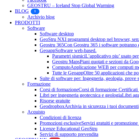
GEOSTRU – Iceland Stop Global Warming
BLOG
1
Archivio blog
PRODOTTI
Software
Software desktop
GeoStru NX
I programmi desktop nel browser, senza
Geostru 365
Con Geostru 365 i software potranno es
Geoapp
Software web-based.
Parametri sismici
L’applicativo piu’ usato per 
Geostru Maps
Piani quotati e sezioni da Go
Computo
Applicazione WEB per computi metri
Tutte le Geoapp
Oltre 50 applicazioni che po
Suite di software per: Ingegneria, geologia, prove su
Formazione
Corsi di formazione
Corsi di formazione Certificati
Libri per ingegneria geotecnica e geologia
Libri ag
Risorse gratuite
Geodropbox
Archivia in sicurezza i tuoi documenti
Acquisto
Condizioni di licenza
Promozioni esclusive
Servizi gratuiti e promozione
Licenze Educational GeoStru
Servizi di supporto prevendita