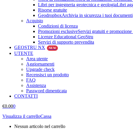
Libri per ingegneria geotecnica e geologia
Libri ag
Risorse gratuite
Geodropbox
Archivia in sicurezza i tuoi documenti
Acquisto
Condizioni di licenza
Promozioni esclusive
Servizi gratuiti e promozione
Licenze Educational GeoStru
Servizi di supporto prevendita
GEOSTRU NX
NEW
UTENTE
Area utente
Aggiornamenti
Upgrade check
Recensisci un prodotto
FAQ
Assistenza
Password dimenticata
CONTATTI
€
0.00
0
Visualizza il carrello
Cassa
Nessun articolo nel carrello