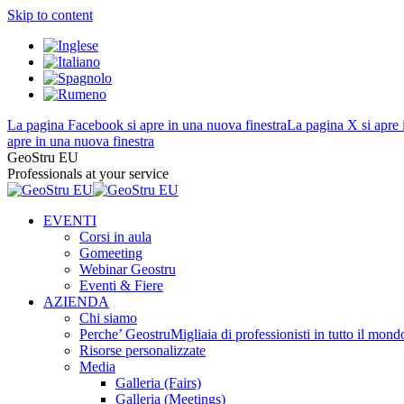
Skip to content
La pagina Facebook si apre in una nuova finestra
La pagina X si apre 
apre in una nuova finestra
GeoStru EU
Professionals at your service
EVENTI
Corsi in aula
Gomeeting
Webinar Geostru
Eventi & Fiere
AZIENDA
Chi siamo
Perche’ Geostru
Migliaia di professionisti in tutto il 
Risorse personalizzate
Media
Galleria (Fairs)
Galleria (Meetings)