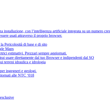
 installazione, con l’intelligenza artificiale integrata su un numero cre
sere usati attraverso il proprio browser.
la Pericolosità di base e di sito
ogle Maps
ci estimativi. Prezzari sempre aggiornati.
trai usare direttamente dal tuo Browser e indipendenti dal SO
i terreni idraulica e idrologia
 per ingegneri e geologi.
giornati alle NTC ‘018
 esclusive