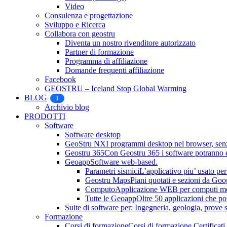
Video
Consulenza e progettazione
Sviluppo e Ricerca
Collabora con geostru
Diventa un nostro rivenditore autorizzato
Partner di formazione
Programma di affiliazione
Domande frequenti affiliazione
Facebook
GEOSTRU – Iceland Stop Global Warming
BLOG
1
Archivio blog
PRODOTTI
Software
Software desktop
GeoStru NX
I programmi desktop nel browser, senza
Geostru 365
Con Geostru 365 i software potranno es
Geoapp
Software web-based.
Parametri sismici
L’applicativo piu’ usato per 
Geostru Maps
Piani quotati e sezioni da Go
Computo
Applicazione WEB per computi metri
Tutte le Geoapp
Oltre 50 applicazioni che po
Suite di software per: Ingegneria, geologia, prove su
Formazione
Corsi di formazione
Corsi di formazione Certificati