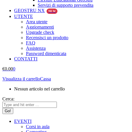
Servizi di supporto prevendita
GEOSTRU NX
NEW
UTENTE
Area utente
Aggiornamenti
Upgrade check
Recensisci un prodotto
FAQ
Assistenza
Password dimenticata
CONTATTI
€
0.00
0
Visualizza il carrello
Cassa
Nessun articolo nel carrello
Cerca:
EVENTI
Corsi in aula
Gomeeting