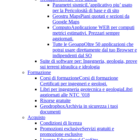
Parametri sismici
L’applicativo piu’ usato
per la Pericolosità di base e di sito
Geostru Maps
Piani quotati e sezioni da
Google Maps
Computo
Applicazione WEB per computi
metrici estimativi. Prezzari sempre
aggiornati.
Tutte le Geoapp
Oltre 50 applicazioni che
potrai usare direttamente dal tuo Browser e
indipendenti dal SO
Suite di software per: Ingegneria, geologia, prove
sui terreni idraulica e idrologia
Formazione
Corsi di formazione
Corsi di formazione
Certificati per ingegneri e geologi.
Libri per ingegneria geotecnica e geologia
Libri
aggiornati alle NTC ‘018
Risorse gratuite
Geodropbox
Archivia in sicurezza i tuoi
documenti
Acquisto
Condizioni di licenza
Promozioni esclusive
Servizi gratuiti e
promozione esclusive
Licenze Educational GeoStru