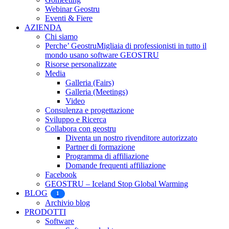
Webinar Geostru
Eventi & Fiere
AZIENDA
Chi siamo
Perche’ Geostru
Migliaia di professionisti in tutto il
mondo usano software GEOSTRU
Risorse personalizzate
Media
Galleria (Fairs)
Galleria (Meetings)
Video
Consulenza e progettazione
Sviluppo e Ricerca
Collabora con geostru
Diventa un nostro rivenditore autorizzato
Partner di formazione
Programma di affiliazione
Domande frequenti affiliazione
Facebook
GEOSTRU – Iceland Stop Global Warming
BLOG
1
Archivio blog
PRODOTTI
Software