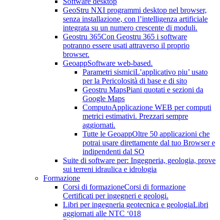
Software desktop
GeoStru NX
I programmi desktop nel browser,
senza installazione, con l’intelligenza artificiale
integrata su un numero crescente di moduli.
Geostru 365
Con Geostru 365 i software
potranno essere usati attraverso il proprio
browser.
Geoapp
Software web-based.
Parametri sismici
L’applicativo piu’ usato
per la Pericolosità di base e di sito
Geostru Maps
Piani quotati e sezioni da
Google Maps
Computo
Applicazione WEB per computi
metrici estimativi. Prezzari sempre
aggiornati.
Tutte le Geoapp
Oltre 50 applicazioni che
potrai usare direttamente dal tuo Browser e
indipendenti dal SO
Suite di software per: Ingegneria, geologia, prove
sui terreni idraulica e idrologia
Formazione
Corsi di formazione
Corsi di formazione
Certificati per ingegneri e geologi.
Libri per ingegneria geotecnica e geologia
Libri
aggiornati alle NTC ‘018