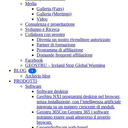
Media
Galleria (Fairs)
Galleria (Meetings)
Video
Consulenza e progettazione
Sviluppo e Ricerca
Collabora con geostru
Diventa un nostro rivenditore autorizzato
Partner di formazione
Programma di affiliazione
Domande frequenti affiliazione
Facebook
GEOSTRU – Iceland Stop Global Warming
BLOG
1
Archivio blog
PRODOTTI
Software
Software desktop
GeoStru NX
I programmi desktop nel browser,
senza installazione, con l’intelligenza artificiale
integrata su un numero crescente di moduli.
Geostru 365
Con Geostru 365 i software
potranno essere usati attraverso il proprio
browser.
Geoapp
Software web-based.