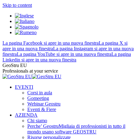
Skip to content
La pagina Facebook si apre in una nuova finestra
La pagina X si
apre in una nuova finestra
La pagina Instagram si apre in una nuova
finestra
La pagina YouTube si apre in una nuova finestra
La pagina
Linkedin si apre in una nuova finestra
GeoStru EU
Professionals at your service
EVENTI
Corsi in aula
Gomeeting
Webinar Geostru
Eventi & Fiere
AZIENDA
Chi siamo
Perche’ Geostru
Migliaia di professionisti in tutto il
mondo usano software GEOSTRU
Risorse personalizzate