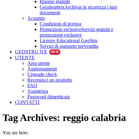
Risorse gratuite
Geodropbox
Archivia in sicurezza i tuoi
documenti
Acquisto
Condizioni di licenza
Promozioni esclusive
Servizi gratuiti e
promozione esclusive
Licenze Educational GeoStru
Servizi di supporto prevendita
GEOSTRU NX
NEW
UTENTE
Area utente
Aggiornamenti
Upgrade check
Recensisci un prodotto
FAQ
Assistenza
Password dimenticata
CONTATTI
Tag Archives:
reggio calabria
You are here: