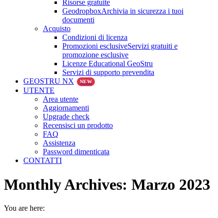
Risorse gratuite
Geodropbox
Archivia in sicurezza i tuoi
documenti
Acquisto
Condizioni di licenza
Promozioni esclusive
Servizi gratuiti e
promozione esclusive
Licenze Educational GeoStru
Servizi di supporto prevendita
GEOSTRU NX
NEW
UTENTE
Area utente
Aggiornamenti
Upgrade check
Recensisci un prodotto
FAQ
Assistenza
Password dimenticata
CONTATTI
Monthly Archives:
Marzo 2023
You are here: