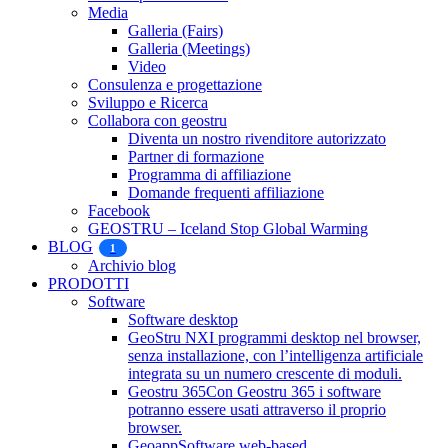
Media
Galleria (Fairs)
Galleria (Meetings)
Video
Consulenza e progettazione
Sviluppo e Ricerca
Collabora con geostru
Diventa un nostro rivenditore autorizzato
Partner di formazione
Programma di affiliazione
Domande frequenti affiliazione
Facebook
GEOSTRU – Iceland Stop Global Warming
BLOG
1
Archivio blog
PRODOTTI
Software
Software desktop
GeoStru NX
I programmi desktop nel browser,
senza installazione, con l’intelligenza artificiale
integrata su un numero crescente di moduli.
Geostru 365
Con Geostru 365 i software
potranno essere usati attraverso il proprio
browser.
Geoapp
Software web-based.