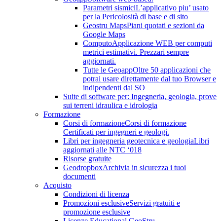
Parametri sismici
L’applicativo piu’ usato
per la Pericolosità di base e di sito
Geostru Maps
Piani quotati e sezioni da
Google Maps
Computo
Applicazione WEB per computi
metrici estimativi. Prezzari sempre
aggiornati.
Tutte le Geoapp
Oltre 50 applicazioni che
potrai usare direttamente dal tuo Browser e
indipendenti dal SO
Suite di software per: Ingegneria, geologia, prove
sui terreni idraulica e idrologia
Formazione
Corsi di formazione
Corsi di formazione
Certificati per ingegneri e geologi.
Libri per ingegneria geotecnica e geologia
Libri
aggiornati alle NTC ‘018
Risorse gratuite
Geodropbox
Archivia in sicurezza i tuoi
documenti
Acquisto
Condizioni di licenza
Promozioni esclusive
Servizi gratuiti e
promozione esclusive
Licenze Educational GeoStru