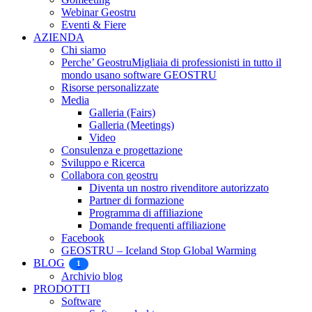
Webinar Geostru
Eventi & Fiere
AZIENDA
Chi siamo
Perche’ Geostru
Migliaia di professionisti in tutto il
mondo usano software GEOSTRU
Risorse personalizzate
Media
Galleria (Fairs)
Galleria (Meetings)
Video
Consulenza e progettazione
Sviluppo e Ricerca
Collabora con geostru
Diventa un nostro rivenditore autorizzato
Partner di formazione
Programma di affiliazione
Domande frequenti affiliazione
Facebook
GEOSTRU – Iceland Stop Global Warming
BLOG
1
Archivio blog
PRODOTTI
Software