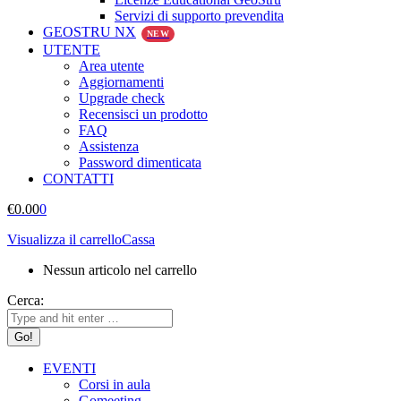
Servizi di supporto prevendita
GEOSTRU NX
NEW
UTENTE
Area utente
Aggiornamenti
Upgrade check
Recensisci un prodotto
FAQ
Assistenza
Password dimenticata
CONTATTI
€
0.00
0
Visualizza il carrello
Cassa
Nessun articolo nel carrello
Cerca:
EVENTI
Corsi in aula
Gomeeting