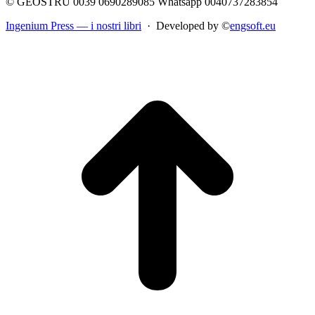
© GEOSTRU 0039 0690289085 Whatsapp 0040737283854
Ingenium Press — i nostri libri
· Developed by ©
engsoft.eu