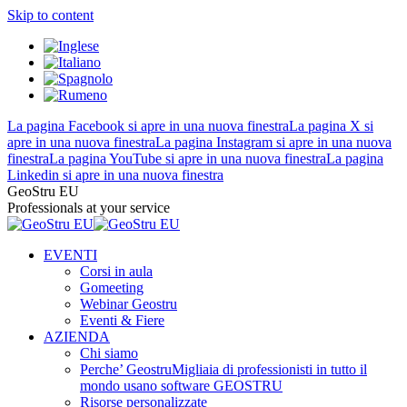
Skip to content
La pagina Facebook si apre in una nuova finestra
La pagina X si
apre in una nuova finestra
La pagina Instagram si apre in una nuova
finestra
La pagina YouTube si apre in una nuova finestra
La pagina
Linkedin si apre in una nuova finestra
GeoStru EU
Professionals at your service
EVENTI
Corsi in aula
Gomeeting
Webinar Geostru
Eventi & Fiere
AZIENDA
Chi siamo
Perche’ Geostru
Migliaia di professionisti in tutto il
mondo usano software GEOSTRU
Risorse personalizzate