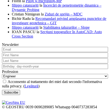
Florin
la
Piloți și micropiloți-MP
filippo catanzariti
la
Încercări de penetrometrie dinamica –
Dynamic Probing
Cristian Nimigean
la
Ziduri de sprijin – MDC
Bichir Radu
la
Recomandari privind amplasarea punctelor de
investigare geotehnica – GIT
filippo catanzariti
la
Stabilitatea taluzurilor – Slope
IOAN PASCU
la
Secțiuni topografice în AutoCAD: Auto
Cross Section
Newsletter
Profession
Acconsento al trattamento dei miei dati secondo l'informativa
sulla privacy. (
Legătură
)
© GEOSTRU 0039 0690289085 Whatsapp 0040737283854