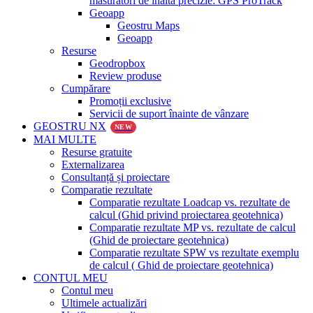
măsurători de înaltă precizie: GPS ProTrack
Geoapp
Geostru Maps
Geoapp
Resurse
Geodropbox
Review produse
Cumpărare
Promoții exclusive
Servicii de suport înainte de vânzare
GEOSTRU NX
NEW
MAI MULTE
Resurse gratuite
Externalizarea
Consultanță și proiectare
Comparatie rezultate
Comparatie rezultate Loadcap vs. rezultate de
calcul (Ghid privind proiectarea geotehnica)
Comparatie rezultate MP vs. rezultate de calcul
(Ghid de proiectare geotehnica)
Comparatie rezultate SPW vs rezultate exemplu
de calcul ( Ghid de proiectare geotehnica)
CONTUL MEU
Contul meu
Ultimele actualizări