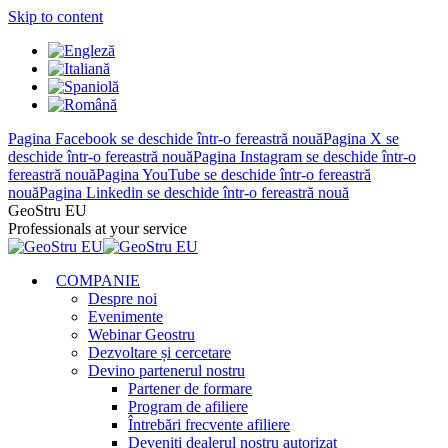
Skip to content
Pagina Facebook se deschide într-o fereastră nouă
Pagina X se
deschide într-o fereastră nouă
Pagina Instagram se deschide într-o
fereastră nouă
Pagina YouTube se deschide într-o fereastră
nouă
Pagina Linkedin se deschide într-o fereastră nouă
GeoStru EU
Professionals at your service
COMPANIE
Despre noi
Evenimente
Webinar Geostru
Dezvoltare și cercetare
Devino partenerul nostru
Partener de formare
Program de afiliere
Întrebări frecvente afiliere
Deveniți dealerul nostru autorizat