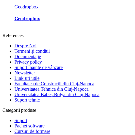
Geodropbox
Geodropbox
References
Despre Noi
Termeni și condiții
Documentație
Privacy policy
Suport înainte de vânzare
Newsletter
Link-uri utile
Facultatea de Construcții din Cluj-Napoca
Universitatea Tehnica din Cluj-Napoca
Universitatea Babeș-Bolyai din Cluj-Napoca
Suport tehnic
Categorii produse
Suport
Pachet software
Cursuri de formare