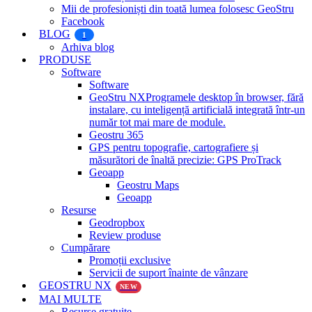
Mii de profesioniști din toată lumea folosesc GeoStru
Facebook
BLOG
1
Arhiva blog
PRODUSE
Software
Software
GeoStru NX
Programele desktop în browser, fără
instalare, cu inteligență artificială integrată într-un
număr tot mai mare de module.
Geostru 365
GPS pentru topografie, cartografiere și
măsurători de înaltă precizie: GPS ProTrack
Geoapp
Geostru Maps
Geoapp
Resurse
Geodropbox
Review produse
Cumpărare
Promoții exclusive
Servicii de suport înainte de vânzare
GEOSTRU NX
NEW
MAI MULTE
Resurse gratuite