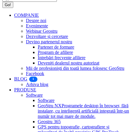
COMPANIE
Despre noi
Evenimente
Webinar Geostru
Dezvoltare și cercetare
Devino partenerul nostru
Partener de formare
Program de afiliere
Întrebări frecvente afiliere
Deveniți dealerul nostru autorizat
Mii de profesioniști din toată lumea folosesc GeoStru
Facebook
BLOG
1
Arhiva blog
PRODUSE
Software
Software
GeoStru NX
Programele desktop în browser, fără
instalare, cu inteligență artificială integrată într-un
număr tot mai mare de module.
Geostru 365
GPS pentru topografie, cartografiere și