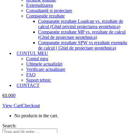
Externalizarea
Consultanță și proiectare
Comparatie rezultate
Comparatie rezultate Loadcap vs. rezultate de
calcul (Ghid privind proiectarea geotehnica)
Comparatie rezultate MP vs. rezultate de calcul
(Ghid de proiectare geotehnica)
Comparatie rezultate SPW vs rezultate exemplu
de calcul ( Ghid de proiectare geotehnica)
CONTUL MEU
Contul meu
Ultimele actualizări
Verificare actualizare
FAQ
Suport tehnic
CONTACT
€
0.00
0
View Cart
Checkout
No products in the cart.
Search: