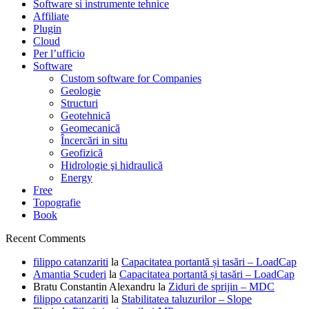
Software si instrumente tehnice
Affiliate
Plugin
Cloud
Per l’ufficio
Software
Custom software for Companies
Geologie
Structuri
Geotehnică
Geomecanică
Încercări in situ
Geofizică
Hidrologie şi hidraulică
Energy
Free
Topografie
Book
Recent Comments
filippo catanzariti
la
Capacitatea portantă și tasări – LoadCap
Amantia Scuderi
la
Capacitatea portantă și tasări – LoadCap
Bratu Constantin Alexandru
la
Ziduri de sprijin – MDC
filippo catanzariti
la
Stabilitatea taluzurilor – Slope