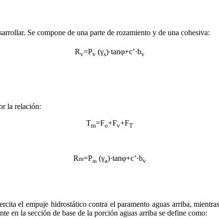
desarrollar. Se compone de una parte de rozamiento y de una cohesiva:
R
=P
(γ
)·tanφ+c’·b
v
v
s
v
r la relación:
T
=F
+F
+F
m
o
v
T
R
=P
(γ
)·tanφ+c’·b
m
a
v
m
rcita el empuje hidrostático contra el paramento aguas arriba, mientra
nte en la sección de base de la porción aguas arriba se define como: