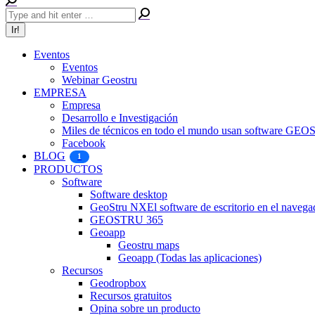
Eventos
Eventos
Webinar Geostru
EMPRESA
Empresa
Desarrollo e Investigación
Miles de técnicos en todo el mundo usan software GE
Facebook
BLOG
1
PRODUCTOS
Software
Software desktop
GeoStru NX
El software de escritorio en el navega
GEOSTRU 365
Geoapp
Geostru maps
Geoapp (Todas las aplicaciones)
Recursos
Geodropbox
Recursos gratuitos
Opina sobre un producto