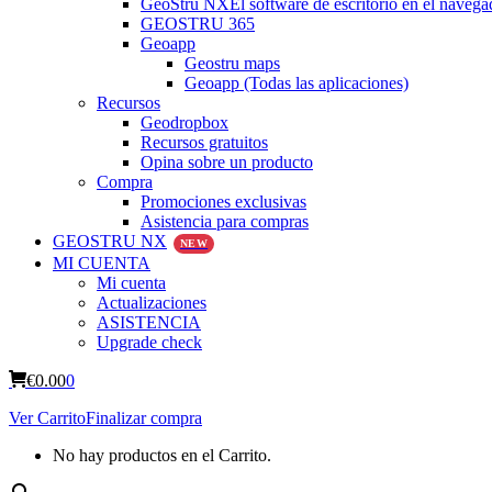
GeoStru NX
El software de escritorio en el navega
GEOSTRU 365
Geoapp
Geostru maps
Geoapp (Todas las aplicaciones)
Recursos
Geodropbox
Recursos gratuitos
Opina sobre un producto
Compra
Promociones exclusivas
Asistencia para compras
GEOSTRU NX
NEW
MI CUENTA
Mi cuenta
Actualizaciones
ASISTENCIA
Upgrade check
€
0.00
0
Ver Carrito
Finalizar compra
No hay productos en el Carrito.
Buscar: