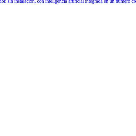
dor, sin instalación, con inteligencia artificial integrada en un número c