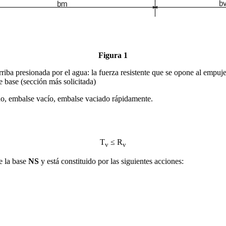
Figura 1
iba presionada por el agua: la fuerza resistente que se opone al empuje 
e base (sección más solicitada)
eno, embalse vacío, embalse vaciado rápidamente.
T
≤ R
v
v
re la base
NS
y está constituido por las siguientes acciones: