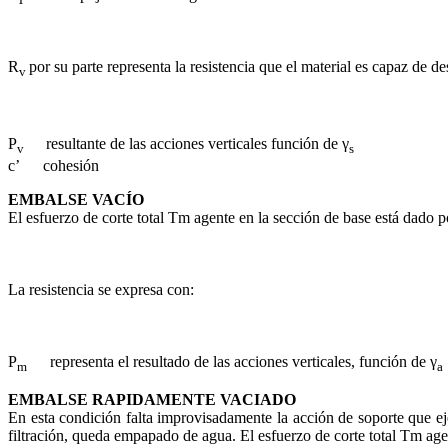
R
por su parte representa la resistencia que el material es capaz de 
v
P
resultante de las acciones verticales función de γ
v
s
c’ cohesión
EMBALSE VACÍO
El esfuerzo de corte total Tm agente en la sección de base está dado po
La resistencia se expresa con:
P
representa el resultado de las acciones verticales, función de γ
m
a
EMBALSE RAPIDAMENTE VACIADO
En esta condición falta improvisadamente la acción de soporte que eje
filtración, queda empapado de agua. El esfuerzo de corte total Tm age