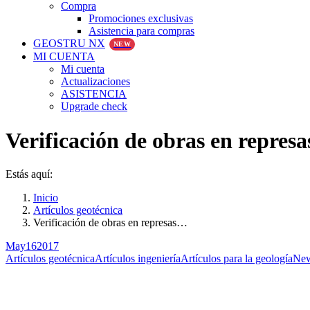
Compra
Promociones exclusivas
Asistencia para compras
GEOSTRU NX
NEW
MI CUENTA
Mi cuenta
Actualizaciones
ASISTENCIA
Upgrade check
Verificación de obras en represas
Estás aquí:
Inicio
Artículos geotécnica
Verificación de obras en represas…
May
16
2017
Artículos geotécnica
Artículos ingeniería
Artículos para la geología
Ne