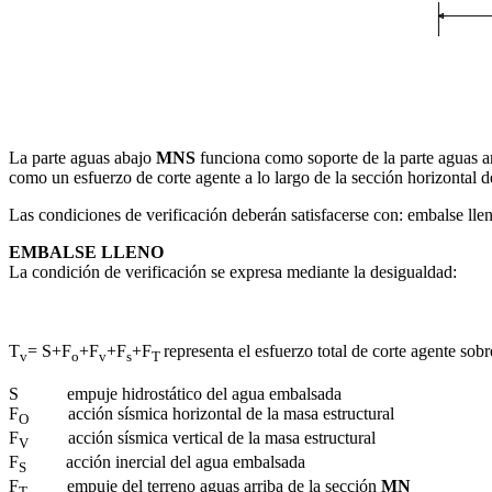
La parte aguas abajo
MNS
funciona como soporte de la parte aguas arr
como un esfuerzo de corte agente a lo largo de la sección horizontal d
Las condiciones de verificación deberán satisfacerse con: embalse ll
EMBALSE LLENO
La condición de verificación se expresa mediante la desigualdad:
T
= S+F
+F
+F
+F
representa el esfuerzo total de corte agente sob
v
o
v
s
T
S empuje hidrostático del agua embalsada
F
acción sísmica horizontal de la masa estructural
O
F
acción sísmica vertical de la masa estructural
V
F
acción inercial del agua embalsada
S
F
empuje del terreno aguas arriba de la sección
MN
T