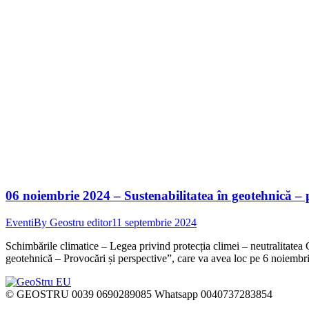
06 noiembrie 2024 – Sustenabilitatea în geotehnică – p
Eventi
By
Geostru editor
11 septembrie 2024
Schimbările climatice – Legea privind protecția climei – neutralitatea 
geotehnică – Provocări și perspective”, care va avea loc pe 6 noiemb
© GEOSTRU 0039 0690289085 Whatsapp 0040737283854