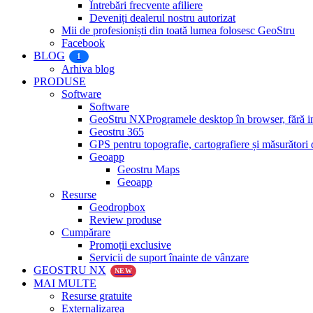
Întrebări frecvente afiliere
Deveniți dealerul nostru autorizat
Mii de profesioniști din toată lumea folosesc GeoStru
Facebook
BLOG
1
Arhiva blog
PRODUSE
Software
Software
GeoStru NX
Programele desktop în browser, fără ins
Geostru 365
GPS pentru topografie, cartografiere și măsurători
Geoapp
Geostru Maps
Geoapp
Resurse
Geodropbox
Review produse
Cumpărare
Promoții exclusive
Servicii de suport înainte de vânzare
GEOSTRU NX
NEW
MAI MULTE
Resurse gratuite
Externalizarea