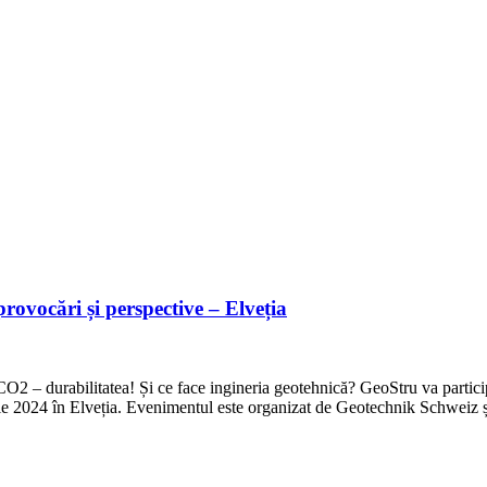
rovocări și perspective – Elveția
CO2 – durabilitatea! Și ce face ingineria geotehnică? GeoStru va particip
rie 2024 în Elveția. Evenimentul este organizat de Geotechnik Schweiz