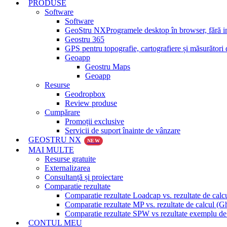
PRODUSE
Software
Software
GeoStru NX
Programele desktop în browser, fără ins
Geostru 365
GPS pentru topografie, cartografiere și măsurători
Geoapp
Geostru Maps
Geoapp
Resurse
Geodropbox
Review produse
Cumpărare
Promoții exclusive
Servicii de suport înainte de vânzare
GEOSTRU NX
NEW
MAI MULTE
Resurse gratuite
Externalizarea
Consultanță și proiectare
Comparatie rezultate
Comparatie rezultate Loadcap vs. rezultate de calc
Comparatie rezultate MP vs. rezultate de calcul (G
Comparatie rezultate SPW vs rezultate exemplu de 
CONTUL MEU