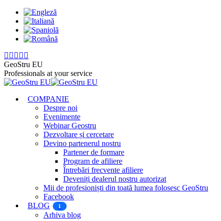
Skip
to
content
Pagina
Pagina
Pagina
Pagina
Pagina
Facebook
X
Instagram
YouTube
Linkedin
GeoStru EU
se
se
se
se
se
Professionals at your service
deschide
deschide
deschide
deschide
deschide
într-
într-
într-
într-
într-
COMPANIE
o
o
o
o
o
Despre noi
fereastră
fereastră
fereastră
fereastră
fereastră
Evenimente
nouă
nouă
nouă
nouă
nouă
Webinar Geostru
Dezvoltare și cercetare
Devino partenerul nostru
Partener de formare
Program de afiliere
Întrebări frecvente afiliere
Deveniți dealerul nostru autorizat
Mii de profesioniști din toată lumea folosesc GeoStru
Facebook
BLOG
1
Arhiva blog