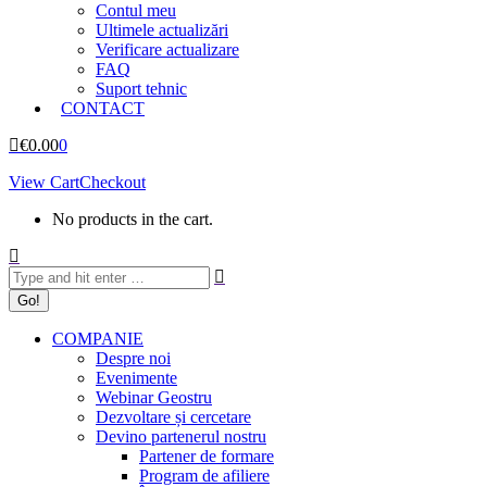
Contul meu
Ultimele actualizări
Verificare actualizare
FAQ
Suport tehnic
CONTACT
€
0.00
0
View Cart
Checkout
No products in the cart.
Search:
COMPANIE
Despre noi
Evenimente
Webinar Geostru
Dezvoltare și cercetare
Devino partenerul nostru
Partener de formare
Program de afiliere