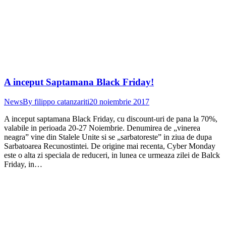
A inceput Saptamana Black Friday!
News
By
filippo catanzariti
20 noiembrie 2017
A inceput saptamana Black Friday, cu discount-uri de pana la 70%,
valabile in perioada 20-27 Noiembrie. Denumirea de „vinerea
neagra” vine din Stalele Unite si se „sarbatoreste” in ziua de dupa
Sarbatoarea Recunostintei. De origine mai recenta, Cyber Monday
este o alta zi speciala de reduceri, in lunea ce urmeaza zilei de Balck
Friday, in…