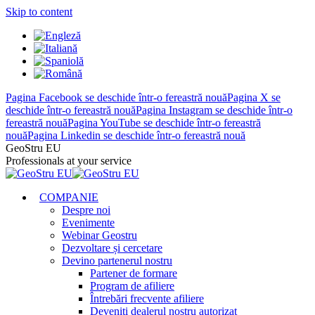
Skip to content
Pagina Facebook se deschide într-o fereastră nouă
Pagina X se
deschide într-o fereastră nouă
Pagina Instagram se deschide într-o
fereastră nouă
Pagina YouTube se deschide într-o fereastră
nouă
Pagina Linkedin se deschide într-o fereastră nouă
GeoStru EU
Professionals at your service
COMPANIE
Despre noi
Evenimente
Webinar Geostru
Dezvoltare și cercetare
Devino partenerul nostru
Partener de formare
Program de afiliere
Întrebări frecvente afiliere
Deveniți dealerul nostru autorizat