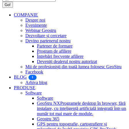
COMPANIE
Despre noi
Evenimente
Webinar Geostru
Dezvoltare și cercetare
Devino partenerul nostru
Partener de formare
Program de afiliere
Întrebări frecvente afiliere
Deveniți dealerul nostru autorizat
Mii de profesioniști din toată lumea folosesc GeoStru
Facebook
BLOG
1
Arhiva blog
PRODUSE
Software
Software
GeoStru NX
Programele desktop în browser, fără
instalare, cu inteligență artificială integrată într-un
număr tot mai mare de module.
Geostru 365
GPS pentru topografie, cartografiere și