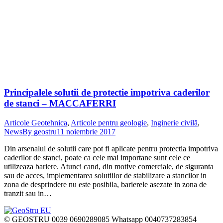
Principalele solutii de protectie impotriva caderilor
de stanci – MACCAFERRI
Articole Geotehnica
,
Articole pentru geologie
,
Inginerie civilă
,
News
By
geostru
11 noiembrie 2017
Din arsenalul de solutii care pot fi aplicate pentru protectia impotriva
caderilor de stanci, poate ca cele mai importane sunt cele ce
utilizeaza bariere. Atunci cand, din motive comerciale, de siguranta
sau de acces, implementarea solutiilor de stabilizare a stancilor in
zona de desprindere nu este posibila, barierele asezate in zona de
tranzit sau in…
© GEOSTRU 0039 0690289085 Whatsapp 0040737283854