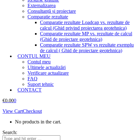
Externalizarea
Consultanță și proiectare
Comparatie rezultate
Comparatie rezultate Loadcap vs. rezultate de
calcul (Ghid privind proiectarea geotehnica)
Comparatie rezultate MP vs. rezultate de calcul
(Ghid de proiectare geotehnica)
Comparatie rezultate SPW vs rezultate exemplu
de calcul ( Ghid de proiectare geotehnica)
CONTUL MEU
Contul meu
Ultimele actualizări
Verificare actualizare
FAQ
Suport tehnic
CONTACT
€
0.00
0
View Cart
Checkout
No products in the cart.
Search: