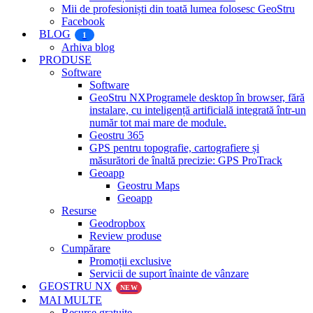
Mii de profesioniști din toată lumea folosesc GeoStru
Facebook
BLOG
1
Arhiva blog
PRODUSE
Software
Software
GeoStru NX
Programele desktop în browser, fără
instalare, cu inteligență artificială integrată într-un
număr tot mai mare de module.
Geostru 365
GPS pentru topografie, cartografiere și
măsurători de înaltă precizie: GPS ProTrack
Geoapp
Geostru Maps
Geoapp
Resurse
Geodropbox
Review produse
Cumpărare
Promoții exclusive
Servicii de suport înainte de vânzare
GEOSTRU NX
NEW
MAI MULTE
Resurse gratuite