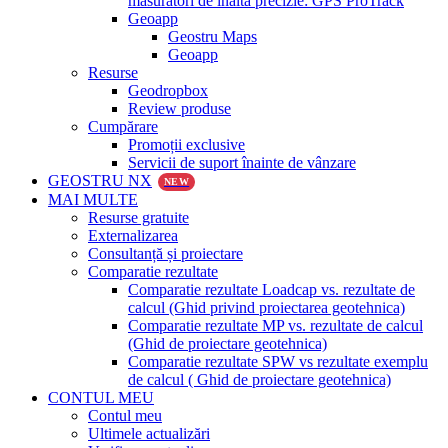
măsurători de înaltă precizie: GPS ProTrack
Geoapp
Geostru Maps
Geoapp
Resurse
Geodropbox
Review produse
Cumpărare
Promoții exclusive
Servicii de suport înainte de vânzare
GEOSTRU NX
NEW
MAI MULTE
Resurse gratuite
Externalizarea
Consultanță și proiectare
Comparatie rezultate
Comparatie rezultate Loadcap vs. rezultate de
calcul (Ghid privind proiectarea geotehnica)
Comparatie rezultate MP vs. rezultate de calcul
(Ghid de proiectare geotehnica)
Comparatie rezultate SPW vs rezultate exemplu
de calcul ( Ghid de proiectare geotehnica)
CONTUL MEU
Contul meu
Ultimele actualizări