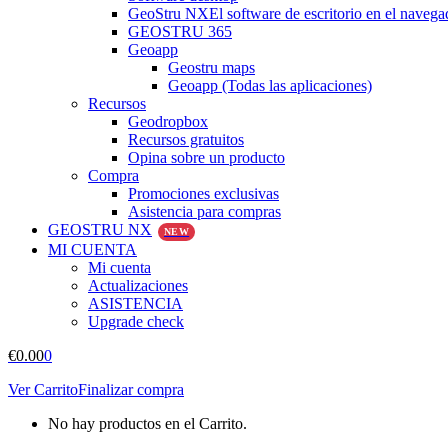
GeoStru NX
El software de escritorio en el navega
GEOSTRU 365
Geoapp
Geostru maps
Geoapp (Todas las aplicaciones)
Recursos
Geodropbox
Recursos gratuitos
Opina sobre un producto
Compra
Promociones exclusivas
Asistencia para compras
GEOSTRU NX
NEW
MI CUENTA
Mi cuenta
Actualizaciones
ASISTENCIA
Upgrade check
€
0.00
0
Ver Carrito
Finalizar compra
No hay productos en el Carrito.