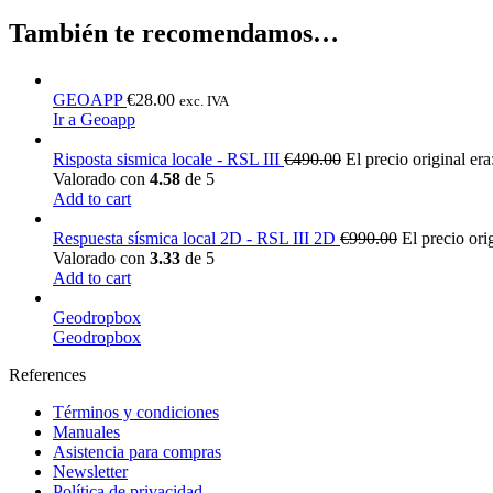
También te recomendamos…
GEOAPP
€
28.00
exc. IVA
Ir a Geoapp
Risposta sismica locale - RSL III
€
490.00
El precio original er
Valorado con
4.58
de 5
Add to cart
Respuesta sísmica local 2D - RSL III 2D
€
990.00
El precio ori
Valorado con
3.33
de 5
Add to cart
Geodropbox
Geodropbox
References
Términos y condiciones
Manuales
Asistencia para compras
Newsletter
Política de privacidad