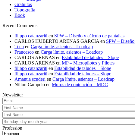
Gratuitos
Topografía
Book
Recent Comments
filippo catanzariti
en
SPW – Diseño y cálculo de pantallas
CARLOS HUBERTO ARENAS GARCIA
en
SPW – Diseño y
Tech
en
Carga límite, asientos – Loadcap
Francesco
en
Carga límite, asientos – Loadcap
CARLOS ARENAS
en
Estabilidad de taludes – Slope
CARLOS ARENAS
en
MP – Micropilotes y Pilotes
filippo catanzariti
en
Estabilidad de taludes – Slope
filippo catanzariti
en
Estabilidad de taludes – Slope
Amantia scuderi
en
Carga límite, asientos – Loadcap
Nilton Campelo
en
Muros de contención – MDC
Newsletter
Profession