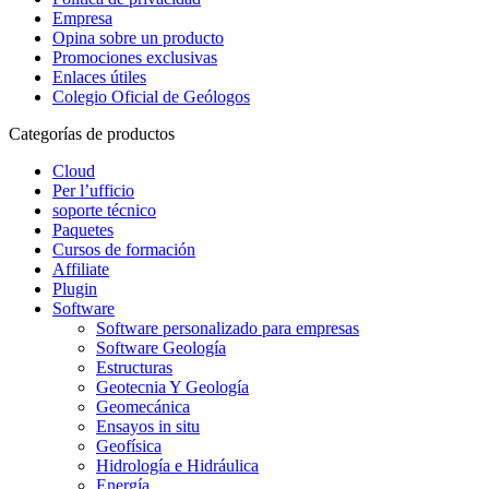
Empresa
Opina sobre un producto
Promociones exclusivas
Enlaces útiles
Colegio Oficial de Geólogos
Categorías de productos
Cloud
Per l’ufficio
soporte técnico
Paquetes
Cursos de formación
Affiliate
Plugin
Software
Software personalizado para empresas
Software Geología
Estructuras
Geotecnia Y Geología
Geomecánica
Ensayos in situ
Geofísica
Hidrología e Hidráulica
Energía