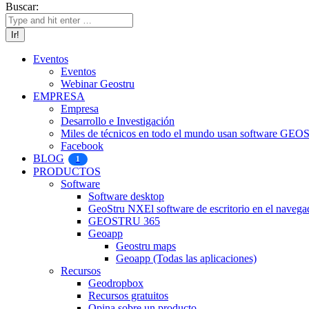
Buscar:
Eventos
Eventos
Webinar Geostru
EMPRESA
Empresa
Desarrollo e Investigación
Miles de técnicos en todo el mundo usan software GE
Facebook
BLOG
1
PRODUCTOS
Software
Software desktop
GeoStru NX
El software de escritorio en el navega
GEOSTRU 365
Geoapp
Geostru maps
Geoapp (Todas las aplicaciones)
Recursos
Geodropbox
Recursos gratuitos
Opina sobre un producto