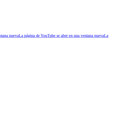
entana nueva
La página de YouTube se abre en una ventana nueva
La