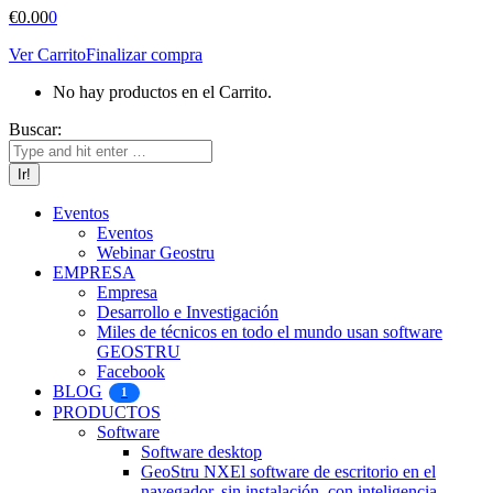
€
0.00
0
Ver Carrito
Finalizar compra
No hay productos en el Carrito.
Buscar:
Eventos
Eventos
Webinar Geostru
EMPRESA
Empresa
Desarrollo e Investigación
Miles de técnicos en todo el mundo usan software
GEOSTRU
Facebook
BLOG
1
PRODUCTOS
Software
Software desktop
GeoStru NX
El software de escritorio en el
navegador, sin instalación, con inteligencia