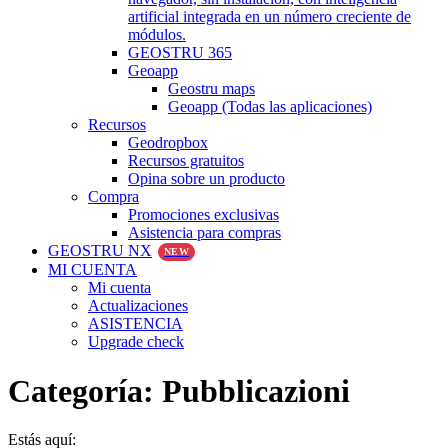
artificial integrada en un número creciente de
módulos.
GEOSTRU 365
Geoapp
Geostru maps
Geoapp (Todas las aplicaciones)
Recursos
Geodropbox
Recursos gratuitos
Opina sobre un producto
Compra
Promociones exclusivas
Asistencia para compras
GEOSTRU NX
NEW
MI CUENTA
Mi cuenta
Actualizaciones
ASISTENCIA
Upgrade check
Categoría:
Pubblicazioni
Estás aquí: