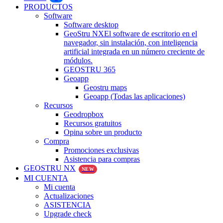
PRODUCTOS
Software
Software desktop
GeoStru NX
El software de escritorio en el
navegador, sin instalación, con inteligencia
artificial integrada en un número creciente de
módulos.
GEOSTRU 365
Geoapp
Geostru maps
Geoapp (Todas las aplicaciones)
Recursos
Geodropbox
Recursos gratuitos
Opina sobre un producto
Compra
Promociones exclusivas
Asistencia para compras
GEOSTRU NX
NEW
MI CUENTA
Mi cuenta
Actualizaciones
ASISTENCIA
Upgrade check