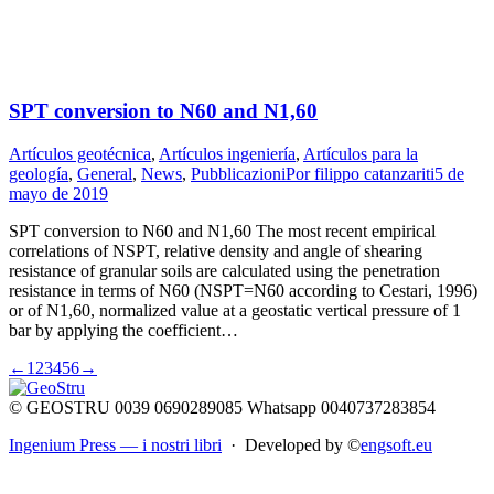
SPT conversion to N60 and N1,60
Artículos geotécnica
,
Artículos ingeniería
,
Artículos para la
geología
,
General
,
News
,
Pubblicazioni
Por
filippo catanzariti
5 de
mayo de 2019
SPT conversion to N60 and N1,60 The most recent empirical
correlations of NSPT, relative density and angle of shearing
resistance of granular soils are calculated using the penetration
resistance in terms of N60 (NSPT=N60 according to Cestari, 1996)
or of N1,60, normalized value at a geostatic vertical pressure of 1
bar by applying the coefficient…
←
1
2
3
4
5
6
→
© GEOSTRU 0039 0690289085 Whatsapp 0040737283854
Ingenium Press — i nostri libri
· Developed by ©
engsoft.eu