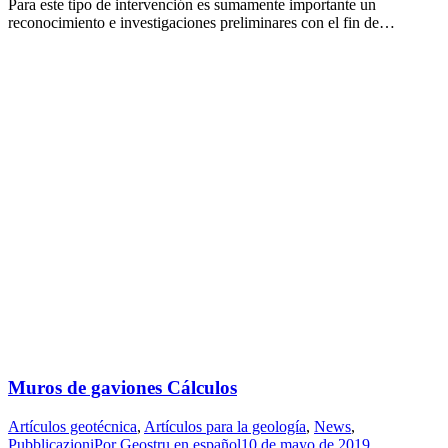
Para este tipo de intervención es sumamente importante un
reconocimiento e investigaciones preliminares con el fin de…
Muros de gaviones Cálculos
Artículos geotécnica
,
Artículos para la geología
,
News
,
Pubblicazioni
Por
Geostru en español
10 de mayo de 2019