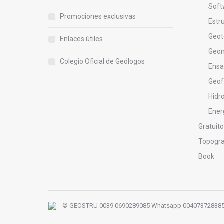
Soft
Promociones exclusivas
Estr
Geot
Enlaces útiles
Geo
Colegio Oficial de Geólogos
Ensay
Geof
Hidro
Ener
Gratuit
Topogra
Book
© GEOSTRU 0039 0690289085 Whatsapp 00407372838