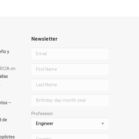
Newsletter
eño y
RCIA
en
allas
–
ntos –
Profession
d de
opilotes