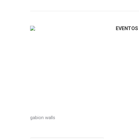
EVENTOS
GDW
Estás aquí:
Inicio
Shop
Productos etiquetados “GDW”
gabion walls