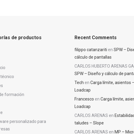
con
4.55
de
era:
5
es:
€490.00.
€390.00.
rías de productos
Recent Comments
filippo catanzariti
en
SPW – Dis
cálculo de pantallas
CARLOS HUBERTO ARENAS GA
icio
SPW – Diseño y cálculo de pant
 técnico
Tech
en
Carga límite, asientos 
es
Loadcap
de formación
Francesco
en
Carga límite, asie
Loadcap
re
CARLOS ARENAS
en
Estabilida
ware personalizado para
taludes – Slope
resas
CARLOS ARENAS
en
MP – Micr