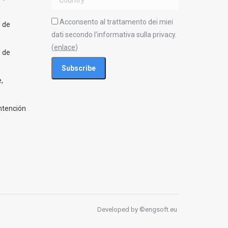
Acconsento al trattamento dei miei
d de
dati secondo l'informativa sulla privacy.
(
enlace
)
d de
,
ntención
Developed by ©
engsoft.eu