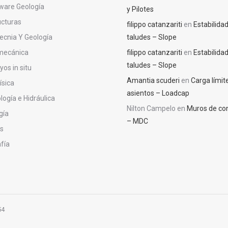
ware Geología
y Pilotes
ucturas
filippo catanzariti
en
Estabilida
ecnia Y Geología
taludes – Slope
mecánica
filippo catanzariti
en
Estabilida
taludes – Slope
os in situ
Amantia scuderi
en
Carga límite
ísica
asientos – Loadcap
logía e Hidráulica
Nilton Campelo
en
Muros de co
gía
– MDC
os
fía
54