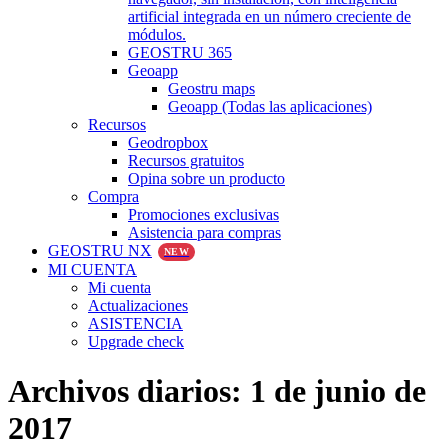
artificial integrada en un número creciente de
módulos.
GEOSTRU 365
Geoapp
Geostru maps
Geoapp (Todas las aplicaciones)
Recursos
Geodropbox
Recursos gratuitos
Opina sobre un producto
Compra
Promociones exclusivas
Asistencia para compras
GEOSTRU NX
NEW
MI CUENTA
Mi cuenta
Actualizaciones
ASISTENCIA
Upgrade check
Archivos diarios:
1 de junio de
2017