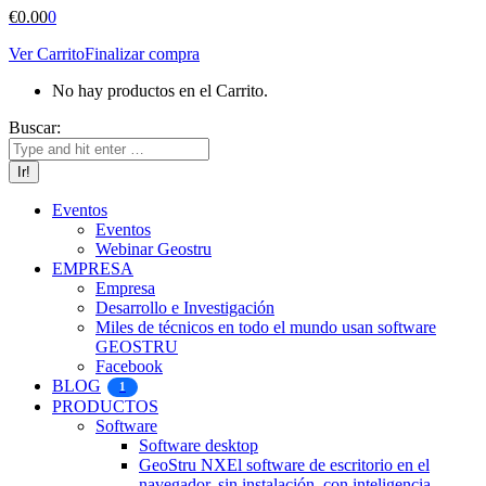
€
0.00
0
Ver Carrito
Finalizar compra
No hay productos en el Carrito.
Buscar:
Eventos
Eventos
Webinar Geostru
EMPRESA
Empresa
Desarrollo e Investigación
Miles de técnicos en todo el mundo usan software
GEOSTRU
Facebook
BLOG
1
PRODUCTOS
Software
Software desktop
GeoStru NX
El software de escritorio en el
navegador, sin instalación, con inteligencia