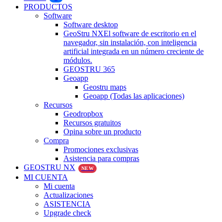
PRODUCTOS
Software
Software desktop
GeoStru NX
El software de escritorio en el
navegador, sin instalación, con inteligencia
artificial integrada en un número creciente de
módulos.
GEOSTRU 365
Geoapp
Geostru maps
Geoapp (Todas las aplicaciones)
Recursos
Geodropbox
Recursos gratuitos
Opina sobre un producto
Compra
Promociones exclusivas
Asistencia para compras
GEOSTRU NX
NEW
MI CUENTA
Mi cuenta
Actualizaciones
ASISTENCIA
Upgrade check