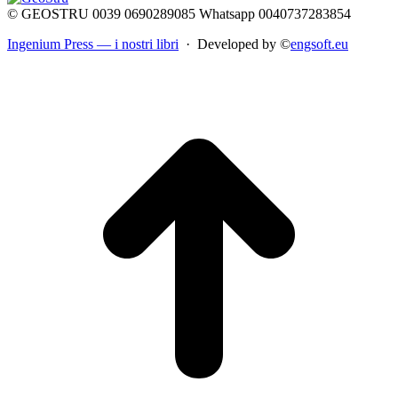
© GEOSTRU 0039 0690289085 Whatsapp 0040737283854
Ingenium Press — i nostri libri
· Developed by ©
engsoft.eu