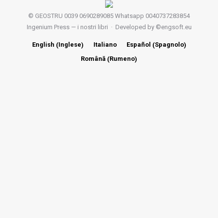
© GEOSTRU 0039 0690289085 Whatsapp 0040737283854
Ingenium Press — i nostri libri
· Developed by ©
engsoft.eu
Inglese
Spagnolo
English
Italiano
Español
(
)
(
)
Rumeno
Română
(
)