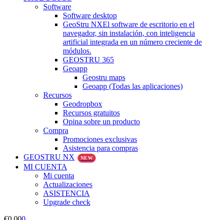
Software
Software desktop
GeoStru NX
El software de escritorio en el
navegador, sin instalación, con inteligencia
artificial integrada en un número creciente de
módulos.
GEOSTRU 365
Geoapp
Geostru maps
Geoapp (Todas las aplicaciones)
Recursos
Geodropbox
Recursos gratuitos
Opina sobre un producto
Compra
Promociones exclusivas
Asistencia para compras
GEOSTRU NX
NEW
MI CUENTA
Mi cuenta
Actualizaciones
ASISTENCIA
Upgrade check
€
0.00
0